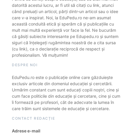
datorită acestui lucru, ar fi util să citați cu link, atunci
când preluați un articol, părți dintr-un articol sau o idee
care v-a inspirat. Noi, la EduPedu.ro ne-am asumat
această conduită etică și sperăm că și publicațiile cu
mult mai multă experiență vor face la fel. Ne bucurăm
că găsiți subiecte interesante pe Edupedu.ro și suntem
siguri că înțelegeți rugămintea noastră de a cita sursa
(cu link), ca o declarație reciprocă de respect și
profesionalism. Vă mulțumim!
DESPRE NOI
EduPedu.ro este o publicație online care găzduiește
exclusiv articole din domeniul educației și cercetării.
Urmărim constant cum sunt educați copiii noștri, cine și
cum face politicile din educație și cercetare, cine și cum
îi formează pe profesori, cât de adecvate la lumea în
care trăim sunt sistemele de educație și cercetare.
CONTACT REDACȚIE
Adrese e-mail