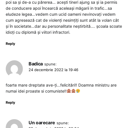
poi sa și de-a cu părerea… acești tineri ajung sa și ia permis
de conducere apoi încearcă aceleași măgarii in trafic…sa
eludeze legea…vedem cum ucid oameni nevinovați vedem
cum agresează cat de violenți nesimțiți sunt atât la volan cât
și în societate…dar au personalitate neștirbită…. școala scoate
idioți cu diplomă și viitori infractori.
Reply
Badica
spune:
24 decembrie 2022 la 19:46
foarte mare dreptate ave-ți…felicitări!! Doamna ministru are
numai idei proaste si comuniste!!
Reply
Un oarecare
spune: