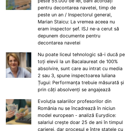
peste 55.000 de lei, bani acordați
pentru decontarea navetei, timp de
peste un an / Inspectorul general,
Marian Staicu: La vremea aceea nu
eram inspector șef. ISJ ne-a cerut să
depunem documente pentru
decontarea navetei
Nu poate liceul tehnologic să-i ducă pe
toți elevii la un Bacalaureat de 100%
absolvire, sunt care au intrat cu media
2 sau 3, spune inspectoarea Iuliana
Țugui: Performanța trebuie măsurată și
prin câți absolvenți se angajează
Evoluția salariilor profesorilor din
România nu se încadrează în niciun
model european - analiză Eurydice:
salariul crește doar 25 de ani în timpul
carierei, dar procesul e între statele cu