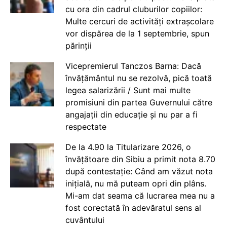
cu ora din cadrul cluburilor copiilor:
Multe cercuri de activități extrașcolare
vor dispărea de la 1 septembrie, spun
părinții
Vicepremierul Tanczos Barna: Dacă
învățământul nu se rezolvă, pică toată
legea salarizării / Sunt mai multe
promisiuni din partea Guvernului către
angajații din educație și nu par a fi
respectate
De la 4.90 la Titularizare 2026, o
învățătoare din Sibiu a primit nota 8.70
după contestație: Când am văzut nota
inițială, nu mă puteam opri din plâns.
Mi-am dat seama că lucrarea mea nu a
fost corectată în adevăratul sens al
cuvântului