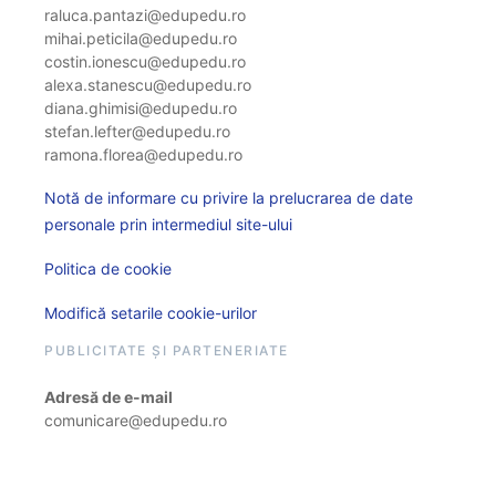
raluca.pantazi@edupedu.ro
mihai.peticila@edupedu.ro
costin.ionescu@edupedu.ro
alexa.stanescu@edupedu.ro
diana.ghimisi@edupedu.ro
stefan.lefter@edupedu.ro
ramona.florea@edupedu.ro
Notă de informare cu privire la prelucrarea de date
personale prin intermediul site-ului
Politica de cookie
Modifică setarile cookie-urilor
PUBLICITATE ȘI PARTENERIATE
Adresă de e-mail
comunicare@edupedu.ro