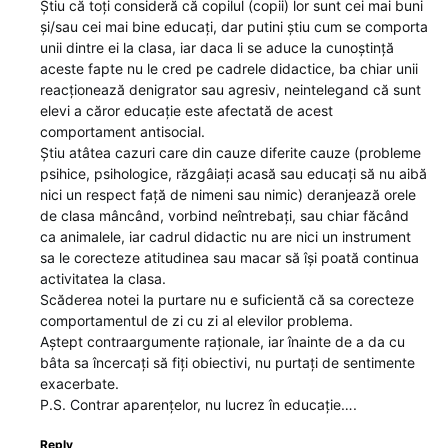
Știu că toți consideră că copilul (copii) lor sunt cei mai buni
și/sau cei mai bine educați, dar putini știu cum se comporta
unii dintre ei la clasa, iar daca li se aduce la cunoștință
aceste fapte nu le cred pe cadrele didactice, ba chiar unii
reacționează denigrator sau agresiv, neintelegand că sunt
elevi a căror educație este afectată de acest
comportament antisocial.
Știu atâtea cazuri care din cauze diferite cauze (probleme
psihice, psihologice, răzgâiați acasă sau educați să nu aibă
nici un respect față de nimeni sau nimic) deranjează orele
de clasa mâncând, vorbind neîntrebați, sau chiar făcând
ca animalele, iar cadrul didactic nu are nici un instrument
sa le corecteze atitudinea sau macar să își poată continua
activitatea la clasa.
Scăderea notei la purtare nu e suficientă că sa corecteze
comportamentul de zi cu zi al elevilor problema.
Aștept contraargumente raționale, iar înainte de a da cu
bâta sa încercați să fiți obiectivi, nu purtați de sentimente
exacerbate.
P.S. Contrar aparențelor, nu lucrez în educație….
Reply