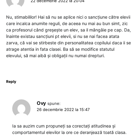
22 decembrie 2022 la 20:04
Nu, stimabililor! Hai să nu se aplice nici o sancțiune către elevii
care incalca anumite reguli, de aceea nu mai au bun simt, zic
ca profesorul când greșește un elev, sa il mângâie pe cap. Da,
înainte existau sancțiuni pt elevii, si nu se nai facea atata
zarva, că vai se stirbeste din personalitatea copilului daca ii se
atrage atentia in fata clasei. Ba să se modifice statutul
elevului, să mai aibă și obligații nu numai drepturi.
Reply
Ovy
spune:
26 decembrie 2022 la 15:47
Ia sa auzim cum propuneți sa corectați atitudinea și
comportamentul elevilor la ore ce deranjează toată clasa.