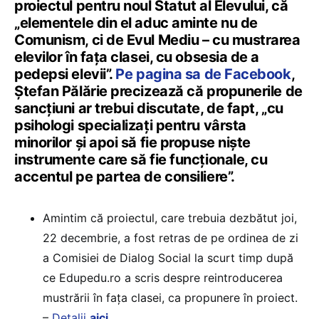
proiectul pentru noul Statut al Elevului, că
„elementele din el aduc aminte nu de
Comunism, ci de Evul Mediu – cu mustrarea
elevilor în fața clasei, cu obsesia de a
pedepsi elevii”.
Pe pagina sa de Facebook
,
Ștefan Pălărie precizează că propunerile de
sancțiuni ar trebui discutate, de fapt, „cu
psihologi specializați pentru vârsta
minorilor și apoi să fie propuse niște
instrumente care să fie funcționale, cu
accentul pe partea de consiliere”.
Amintim că proiectul, care trebuia dezbătut joi,
22 decembrie, a fost retras de pe ordinea de zi
a Comisiei de Dialog Social la scurt timp după
ce Edupedu.ro a scris despre reintroducerea
mustrării în fața clasei, ca propunere în proiect.
–
Detalii
aici