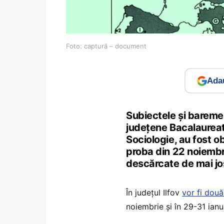
Foto: captură – document
Adau
Subiectele și baremel
județene Bacalaureat 
Sociologie, au fost 
proba din 22 noiembrie
descărcate de mai jos
În județul Ilfov
vor fi dou
noiembrie și în 29-31 ianu