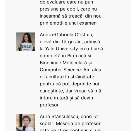
de evaluare care nu pun
presiune pe copii, care nu
înseamnă să treacă, din nou,
prin emoțiile unui examen
Andra-Gabriela Cîrstoiu,
elevă din Târgu Jiu, admisă
la Yale University cu o bursă
completă în Biofizică și
Biochimie Moleculară și
Computer Science: Am ales
o facultate în străinătate
pentru că pot deprinde noi
cunoștințe, dar vreau să mă
întorc în țară și să devin
profesor
Aura Stănculescu, consilier
școlar: Meseria de profesor
este un stres continuu și unii