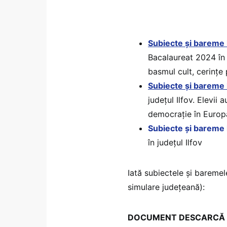
Subiecte și bareme 
Bacalaureat 2024 în 
basmul cult, cerințe
Subiecte și bareme l
județul Ilfov. Elevii
democraţie în Europ
Subiecte și bareme
în județul Ilfov
Iată subiectele și baremel
simulare județeană):
DOCUMENT DESCARCĂ Subi