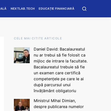
OALĂ
NEXTLAB.TECH
EDUCAȚIE FINANCIARĂ
CELE MAI CITITE ARTICOLE
Daniel David: Bacalaureatul
nu ar trebui să fie folosit ca
mijloc de intrare la facultate.
Bacalaureatul trebuie să fie
un examen care certifică
competențele pe care le ai
după parcursul unui
învățământ obligatoriu
Ministrul Mihai Dimian,
despre publicarea numelor