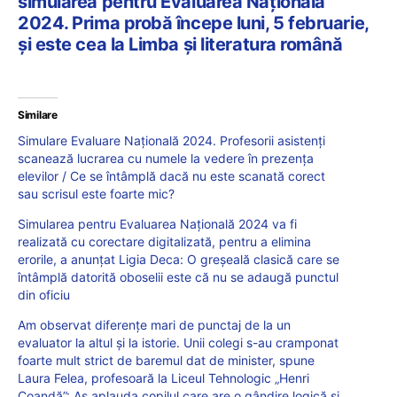
simularea pentru Evaluarea Națională
2024. Prima probă începe luni, 5 februarie,
și este cea la Limba și literatura română
Similare
Simulare Evaluare Naţională 2024. Profesorii asistenţi
scanează lucrarea cu numele la vedere în prezenţa
elevilor / Ce se întâmplă dacă nu este scanată corect
sau scrisul este foarte mic?
Simularea pentru Evaluarea Națională 2024 va fi
realizată cu corectare digitalizată, pentru a elimina
erorile, a anunțat Ligia Deca: O greșeală clasică care se
întâmplă datorită oboselii este că nu se adaugă punctul
din oficiu
Am observat diferențe mari de punctaj de la un
evaluator la altul și la istorie. Unii colegi s-au cramponat
foarte mult strict de baremul dat de minister, spune
Laura Felea, profesoară la Liceul Tehnologic „Henri
Coandă”: Aș aplauda copilul care are o gândire logică și