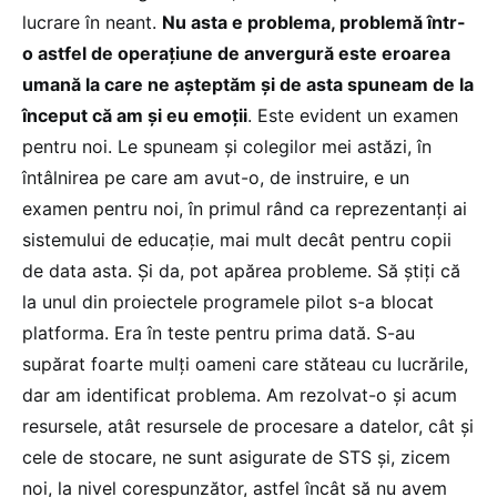
lucrare în neant.
Nu asta e problema, problemă într-
o astfel de operațiune de anvergură este eroarea
umană la care ne așteptăm și de asta spuneam de la
început că am și eu emoții
. Este evident un examen
pentru noi. Le spuneam și colegilor mei astăzi, în
întâlnirea pe care am avut-o, de instruire, e un
examen pentru noi, în primul rând ca reprezentanți ai
sistemului de educație, mai mult decât pentru copii
de data asta. Și da, pot apărea probleme. Să știți că
la unul din proiectele programele pilot s-a blocat
platforma. Era în teste pentru prima dată. S-au
supărat foarte mulți oameni care stăteau cu lucrările,
dar am identificat problema. Am rezolvat-o și acum
resursele, atât resursele de procesare a datelor, cât și
cele de stocare, ne sunt asigurate de STS și, zicem
noi, la nivel corespunzător, astfel încât să nu avem