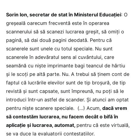
Sorin Ion, secretar de stat în Ministerul Educației
: O
greșeală oarecum frecventă este în operarea
scannerului să să scanezi lucrarea greșit, să omiți o
pagină, să dai două pagini deodată. Pentru că
scanerele sunt unele cu totul speciale. Nu sunt
scanerele în adevăratul sens al cuvântului, care
seamănă cu niște imprimante bagi teancul de hârtiu
și le scoți pe altă parte. Nu. A trebui să ținem cont de
faptul că lucrările elevilor sunt de tip broșură, de tip
revistă și sunt capsate, sunt împreună, nu poți să le
introduci într-un astfel de scander. Și atunci am optat
pentru niște scanere speciale. (…) Acum,
dacă vrem
să contestăm lucrarea, nu facem decât o bifă în
aplicație și lucrarea, automat,
pentru că este virtuală,
se va duce la evaluatorii contestațiilor.