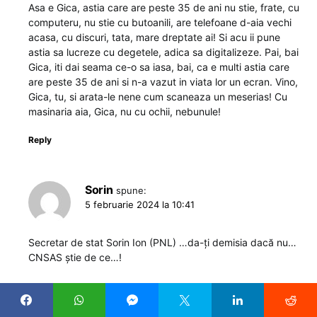
Asa e Gica, astia care are peste 35 de ani nu stie, frate, cu
computeru, nu stie cu butoanili, are telefoane d-aia vechi
acasa, cu discuri, tata, mare dreptate ai! Si acu ii pune
astia sa lucreze cu degetele, adica sa digitalizeze. Pai, bai
Gica, iti dai seama ce-o sa iasa, bai, ca e multi astia care
are peste 35 de ani si n-a vazut in viata lor un ecran. Vino,
Gica, tu, si arata-le nene cum scaneaza un meserias! Cu
masinaria aia, Gica, nu cu ochii, nebunule!
Reply
Sorin
spune:
5 februarie 2024 la 10:41
Secretar de stat Sorin Ion (PNL) …da-ți demisia dacă nu…
CNSAS știe de ce…!