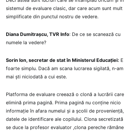
Deci astea sunt lucruri care se întâmplau oricum și în
sistemul de evaluare clasic, dar care acum sunt mult
simplificate din punctul nostru de vedere.
Diana Dumitrașcu, TVR Info
: De ce se scanează cu
numele la vedere?
Sorin Ion, secretar de stat în Ministerul Educației:
E
foarte simplu. Dacă am scana lucrarea sigilată, n-am
mai ști niciodată a cui este.
Platforma de evaluare creează o clonă a lucrării care
elimină prima pagină. Prima pagină nu conține nicio
informație în afara numelui și a școlii de proveniență,
datele de identificare ale copilului. Clona secretizată
se duce la profesor evaluator ,clona pereche rămâne