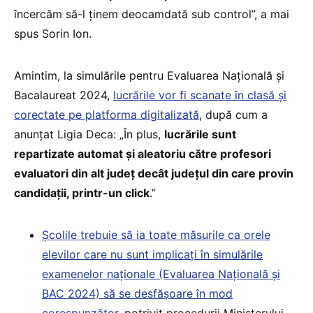
încercăm să-l ținem deocamdată sub control”, a mai
spus Sorin Ion.
Amintim, la simulările pentru Evaluarea Națională și
Bacalaureat 2024,
lucrările vor fi scanate în clasă și
corectate pe platforma digitalizată
, după cum a
anunțat Ligia Deca: „În plus,
lucrările sunt
repartizate automat și aleatoriu către profesori
evaluatori din alt județ decât județul din care provin
candidații, printr-un click
.”
Școlile trebuie să ia toate măsurile ca orele
elevilor care nu sunt implicați în simulările
examenelor naționale (Evaluarea Națională și
BAC 2024) să se desfășoare în mod