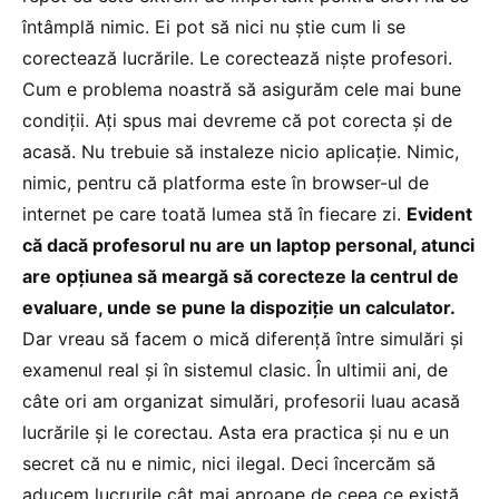
întâmplă nimic. Ei pot să nici nu știe cum li se
corectează lucrările. Le corectează niște profesori.
Cum e problema noastră să asigurăm cele mai bune
condiții. Ați spus mai devreme că pot corecta și de
acasă. Nu trebuie să instaleze nicio aplicație. Nimic,
nimic, pentru că platforma este în browser-ul de
internet pe care toată lumea stă în fiecare zi.
Evident
că dacă profesorul nu are un laptop personal, atunci
are opțiunea să meargă să corecteze la centrul de
evaluare, unde se pune la dispoziție un calculator.
Dar vreau să facem o mică diferență între simulări și
examenul real și în sistemul clasic. În ultimii ani, de
câte ori am organizat simulări, profesorii luau acasă
lucrările și le corectau. Asta era practica și nu e un
secret că nu e nimic, nici ilegal. Deci încercăm să
aducem lucrurile cât mai aproape de ceea ce există