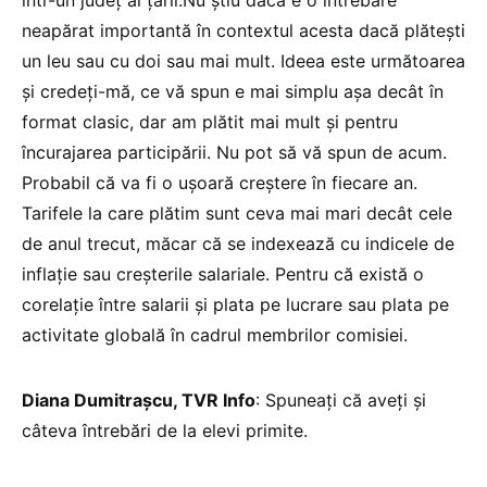
într-un județ al țării.Nu știu dacă e o întrebare
neapărat importantă în contextul acesta dacă plătești
un leu sau cu doi sau mai mult. Ideea este următoarea
și credeți-mă, ce vă spun e mai simplu așa decât în
format clasic, dar am plătit mai mult și pentru
încurajarea participării. Nu pot să vă spun de acum.
Probabil că va fi o ușoară creștere în fiecare an.
Tarifele la care plătim sunt ceva mai mari decât cele
de anul trecut, măcar că se indexează cu indicele de
inflație sau creșterile salariale. Pentru că există o
corelație între salarii și plata pe lucrare sau plata pe
activitate globală în cadrul membrilor comisiei.
Diana Dumitrașcu, TVR Info
: Spuneați că aveți și
câteva întrebări de la elevi primite.