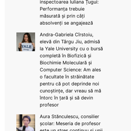
inspectoarea Iuliana Țugui:
Performanța trebuie
măsurată și prin câți
absolvenți se angajează
Andra-Gabriela Cîrstoiu,
elevă din Târgu Jiu, admisă
la Yale University cu o bursă
completă în Biofizică și
Biochimie Moleculară și
Computer Science: Am ales
o facultate în străinătate
pentru că pot deprinde noi
cunoștințe, dar vreau să mă
întorc în țară și să devin
profesor
Aura Stănculescu, consilier
școlar: Meseria de profesor
este un stres continuu și unii