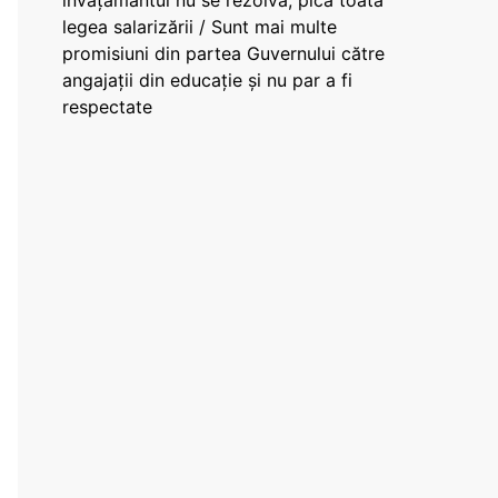
învățământul nu se rezolvă, pică toată
legea salarizării / Sunt mai multe
promisiuni din partea Guvernului către
angajații din educație și nu par a fi
respectate