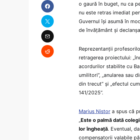
o gaură în buget, nu ca pe 
nu este retras imediat pent
Guvernul își asumă în mod
de învățământ și declanșar
Reprezentanții profesoril
retragerea proiectului: „
acordurilor stabilite cu Ba
umilitori”, „anularea sau 
din trecut” și „efectul cu
141/2025”.
Marius Nistor
a spus că pro
„
Este o palmă dată colegil
lor îngheață
. Eventual, d
compensatorii valabile pân