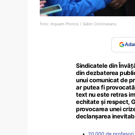
Foto: Inquam Photos / Sabin Cirstoveanu
Adau
Sindicatele din Învăț
din dezbaterea publică 
unui comunicat de pr
ar putea fi provocată
text nu este retras im
echitate și respect, 
provocarea unei criz
declanșarea inevitabi
20.000 de profesori s