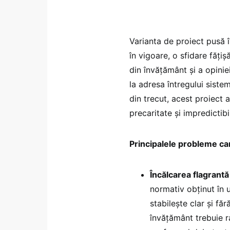
Varianta de proiect pusă î
în vigoare, o sfidare făți
din învățământ și a opini
la adresa întregului siste
din trecut, acest proiect 
precaritate și impredictibil
Principalele probleme ca
Încălcarea flagrant
normativ obținut în 
stabilește clar și fă
învățământ trebuie r