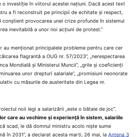
o investiție în viitorul acestei națiuni. Dacă acest text
ru a fi reconstruit pe principii de echitate și respect,
 conștient provocarea unei crize profunde în sistemul
ea inevitabilă a unor noi acțiuni de protest.”
or au menționat principalele probleme pentru care cer
încălcarea flagrantă a OUG nr. 57/2023”, „nerespectarea
nca Mondială și Ministerul Muncii”, „grile și coeficienți
diminuarea unor drepturi salariale”, „promisiuni neonorate
mulativ cu măsurile de austeritate din Legea nr.
iectul noii legi a salarizării „este o bătaie de joc”.
or care au vechime și experiență în sistem, salariile
acă scad, le dă domnul ministru acolo niște sume
ă în 2031”, a declarat acesta marți, 26 mai, la
Antena 3