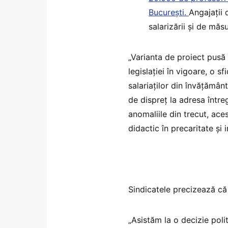
București.
Angajații 
salarizării și de măs
„Varianta de proiect pusă 
legislației în vigoare, o 
salariaților din învățămân
de dispreț la adresa între
anomaliile din trecut, ace
didactic în precaritate și 
Sindicatele precizează că
„Asistăm la o decizie poli