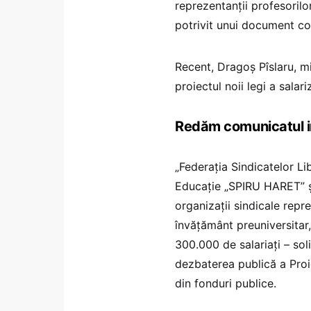
reprezentanții profesorilo
potrivit unui document co
Recent, Dragoș Pîslaru, min
proiectul noii legi a salariz
Redăm comunicatul in
„Federația Sindicatelor Li
Educație „SPIRU HARET” ș
organizații sindicale repr
învățământ preuniversitar,
300.000 de salariați – so
dezbaterea publică a Proie
din fonduri publice.