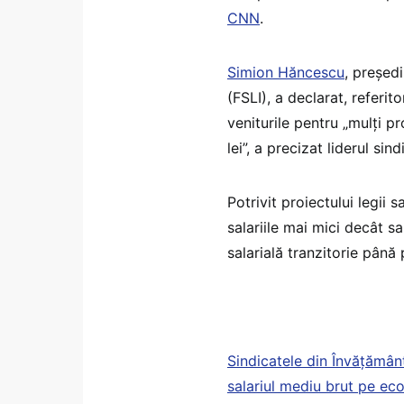
CNN
.
Simion Hăncescu
, președ
(FSLI), a declarat, referito
veniturile pentru „mulți p
lei”, a precizat liderul sind
Potrivit proiectului legii s
salariile mai mici decât s
salarială tranzitorie pân
Sindicatele din Învățământ
salariul mediu brut pe ec