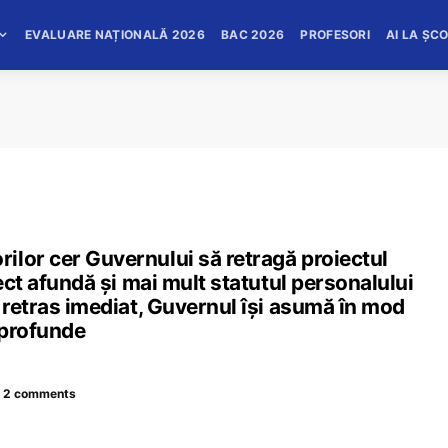
EVALUARE NAȚIONALĂ 2026
BAC 2026
PROFESORI
AI LA ȘC
ilor cer Guvernului să retragă proiectul
iect afundă și mai mult statutul personalului
e retras imediat, Guvernul își asumă în mod
 profunde
2 comments