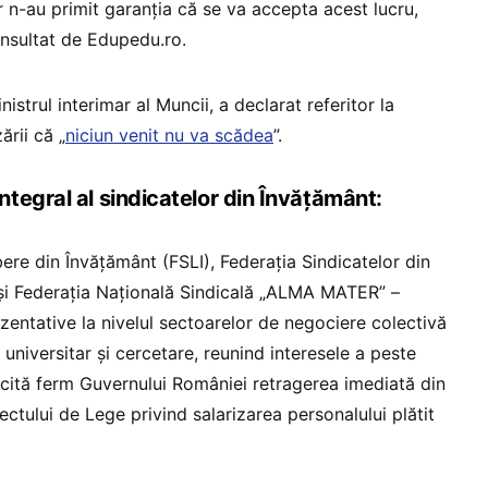
r n-au primit garanția că se va accepta acest lucru,
nsultat de Edupedu.ro.
istrul interimar al Muncii, a declarat referitor la
ării că „
niciun venit nu va scădea
”.
tegral al sindicatelor din Învățământ:
bere din Învățământ (FSLI), Federația Sindicatelor din
i Federația Națională Sindicală „ALMA MATER” –
ezentative la nivelul sectoarelor de negociere colectivă
 universitar și cercetare, reunind interesele a peste
licită ferm Guvernului României retragerea imediată din
ctului de Lege privind salarizarea personalului plătit