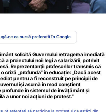
gă-ne ca sursă preferată în Google
ământ solicită Guvernului retragerea imediată
a proiectului noii legi a salarizării, potrivit
esă. Reprezentanții profesorilor transmis că
 o criză „profundă” în educație: „Dacă acest
ediat pentru a fi reconstruit pe principii de
Guvernul își asumă în mod conștient
e profunde în sistemul de învățământ și
lă a unor noi acțiuni de protest.”
unt așteptați să participe la protestul de astăzi din