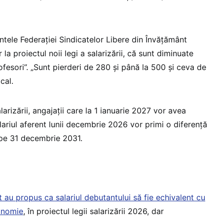
intele Federației Sindicatelor Libere din Învățământ
r la proiectul noii legi a salarizării, că sunt diminuate
rofesori”. „Sunt pierderi de 280 și până la 500 și ceva de
ical.
alarizării, angajații care la 1 ianuarie 2027 vor avea
alariul aferent lunii decembrie 2026 vor primi o diferență
ă pe 31 decembrie 2031.
 au propus ca salariul debutantului să fie echivalent cu
onomie
, în proiectul legii salarizării 2026, dar