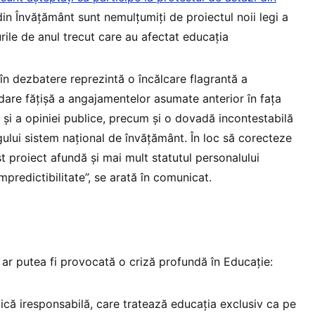
din Învățământ sunt nemulțumiți de proiectul noii legi a
urile de anul trecut care au afectat educația
în dezbatere reprezintă o încălcare flagrantă a
sfidare fățișă a angajamentelor asumate anterior în fața
t și a opiniei publice, precum și o dovadă incontestabilă
gului sistem național de învățământ. În loc să corecteze
st proiect afundă și mai mult statutul personalului
impredictibilitate”, se arată în comunicat.
 ar putea fi provocată o criză profundă în Educație:
tică iresponsabilă, care tratează educația exclusiv ca pe