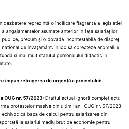
n dezbatere reprezintă o încălcare flagrantă a legislației
șă a angajamentelor asumate anterior în fața salariaților
ei publice, precum și o dovadă incontestabilă de dispreț
m național de învățământ. În loc să corecteze anomaliile
afundă și mai mult statutul personalului didactic în
itate.
re impun retragerea de urgență a proiectului:
ă a OUG nr. 57/2023:
Draftul actual ignoră complet actul
urma protestelor masive din ultimii ani. OUG nr. 57/2023
ră echivoc că baza de calcul pentru salarizarea din
aportată la salariul mediu brut pe economie pentru