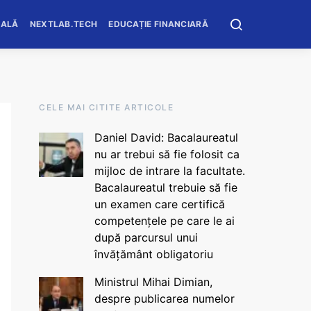
OALĂ
NEXTLAB.TECH
EDUCAȚIE FINANCIARĂ
CELE MAI CITITE ARTICOLE
Daniel David: Bacalaureatul
nu ar trebui să fie folosit ca
mijloc de intrare la facultate.
Bacalaureatul trebuie să fie
un examen care certifică
competențele pe care le ai
după parcursul unui
învățământ obligatoriu
Ministrul Mihai Dimian,
despre publicarea numelor