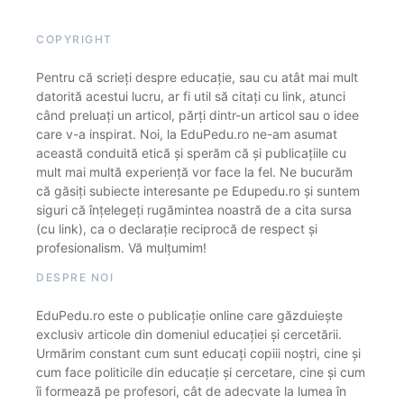
COPYRIGHT
Pentru că scrieți despre educație, sau cu atât mai mult
datorită acestui lucru, ar fi util să citați cu link, atunci
când preluați un articol, părți dintr-un articol sau o idee
care v-a inspirat. Noi, la EduPedu.ro ne-am asumat
această conduită etică și sperăm că și publicațiile cu
mult mai multă experiență vor face la fel. Ne bucurăm
că găsiți subiecte interesante pe Edupedu.ro și suntem
siguri că înțelegeți rugămintea noastră de a cita sursa
(cu link), ca o declarație reciprocă de respect și
profesionalism. Vă mulțumim!
DESPRE NOI
EduPedu.ro este o publicație online care găzduiește
exclusiv articole din domeniul educației și cercetării.
Urmărim constant cum sunt educați copiii noștri, cine și
cum face politicile din educație și cercetare, cine și cum
îi formează pe profesori, cât de adecvate la lumea în