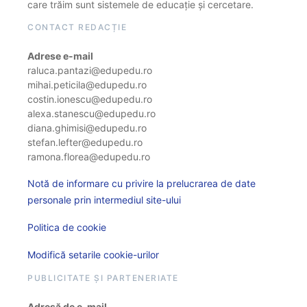
care trăim sunt sistemele de educație și cercetare.
CONTACT REDACȚIE
Adrese e-mail
raluca.pantazi@edupedu.ro
mihai.peticila@edupedu.ro
costin.ionescu@edupedu.ro
alexa.stanescu@edupedu.ro
diana.ghimisi@edupedu.ro
stefan.lefter@edupedu.ro
ramona.florea@edupedu.ro
Notă de informare cu privire la prelucrarea de date
personale prin intermediul site-ului
Politica de cookie
Modifică setarile cookie-urilor
PUBLICITATE ȘI PARTENERIATE
Adresă de e-mail