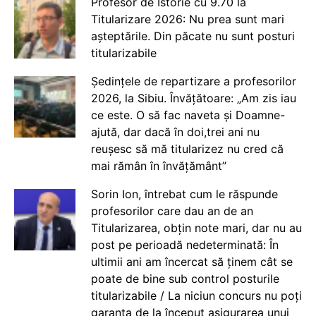
Profesor de Istorie cu 9.70 la
Titularizare 2026: Nu prea sunt mari
așteptările. Din păcate nu sunt posturi
titularizabile
Ședințele de repartizare a profesorilor
2026, la Sibiu. Învățătoare: „Am zis iau
ce este. O să fac naveta și Doamne-
ajută, dar dacă în doi,trei ani nu
reușesc să mă titularizez nu cred că
mai rămân în învățământ”
Sorin Ion, întrebat cum le răspunde
profesorilor care dau an de an
Titularizarea, obțin note mari, dar nu au
post pe perioadă nedeterminată: În
ultimii ani am încercat să ținem cât se
poate de bine sub control posturile
titularizabile / La niciun concurs nu poți
garanta de la început asigurarea unui