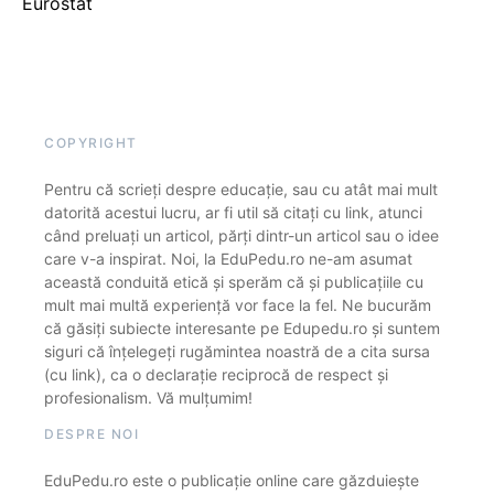
Eurostat
COPYRIGHT
Pentru că scrieți despre educație, sau cu atât mai mult
datorită acestui lucru, ar fi util să citați cu link, atunci
când preluați un articol, părți dintr-un articol sau o idee
care v-a inspirat. Noi, la EduPedu.ro ne-am asumat
această conduită etică și sperăm că și publicațiile cu
mult mai multă experiență vor face la fel. Ne bucurăm
că găsiți subiecte interesante pe Edupedu.ro și suntem
siguri că înțelegeți rugămintea noastră de a cita sursa
(cu link), ca o declarație reciprocă de respect și
profesionalism. Vă mulțumim!
DESPRE NOI
EduPedu.ro este o publicație online care găzduiește