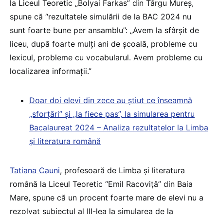
la Liceul Teoretic „Bolyai Farkas” din Târgu Mureș,
spune că “rezultatele simulării de la BAC 2024 nu
sunt foarte bune per ansamblu”: „Avem la sfârșit de
liceu, după foarte mulți ani de școală, probleme cu
lexicul, probleme cu vocabularul. Avem probleme cu
localizarea informații.”
Doar doi elevi din zece au știut ce înseamnă
„sforțări” și „la fiece pas”, la simularea pentru
Bacalaureat 2024 – Analiza rezultatelor la Limba
și literatura română
Tatiana Cauni
, profesoară de Limba şi literatura
română la Liceul Teoretic “Emil Racoviţă” din Baia
Mare, spune că un procent foarte mare de elevi nu a
rezolvat subiectul al III-lea la simularea de la