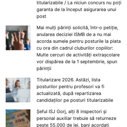
titularizabile / La niciun concurs nu poți
garanta de la început asigurarea unui
post
Mai mulți părinți solicită, într-o petiție,
anularea deciziei ISMB de a nu mai
acorda sumele pentru posturile la plata
cu ora din cadrul cluburilor copiilor:
Multe cercuri de activități extrașcolare
vor dispărea de la 1 septembrie, spun
părinții
Titularizare 2026. Astăzi, lista
posturilor pentru profesori va fi
actualizată, după repartizarea
candidaților pe posturi titularizabile
Șeful ISJ Gorj, alți 8 inspectori și
personal auxiliar trebuie să returneze
peste 55.000 de lei, bani acordați