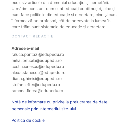
exclusiv articole din domeniul educației și cercetării.
Urmărim constant cum sunt educați copiii noștri, cine și
cum face politicile din educație și cercetare, cine și cum
îi formează pe profesori, cât de adecvate la lumea în
care trăim sunt sistemele de educație și cercetare.
CONTACT REDACȚIE
Adrese e-mail
raluca.pantazi@edupedu.ro
mihai.peticila@edupedu.ro
costin.ionescu@edupedu.ro
alexa.stanescu@edupedu.ro
diana.ghimisi@edupedu.ro
stefan.lefter@edupedu.ro
ramona.florea@edupedu.ro
Notă de informare cu privire la prelucrarea de date
personale prin intermediul site-ului
Politica de cookie