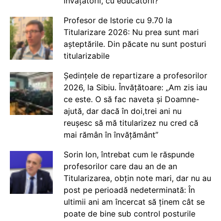
învățătorii, cu educatorii?
Profesor de Istorie cu 9.70 la
Titularizare 2026: Nu prea sunt mari
așteptările. Din păcate nu sunt posturi
titularizabile
Ședințele de repartizare a profesorilor
2026, la Sibiu. Învățătoare: „Am zis iau
ce este. O să fac naveta și Doamne-
ajută, dar dacă în doi,trei ani nu
reușesc să mă titularizez nu cred că
mai rămân în învățământ”
Sorin Ion, întrebat cum le răspunde
profesorilor care dau an de an
Titularizarea, obțin note mari, dar nu au
post pe perioadă nedeterminată: În
ultimii ani am încercat să ținem cât se
poate de bine sub control posturile