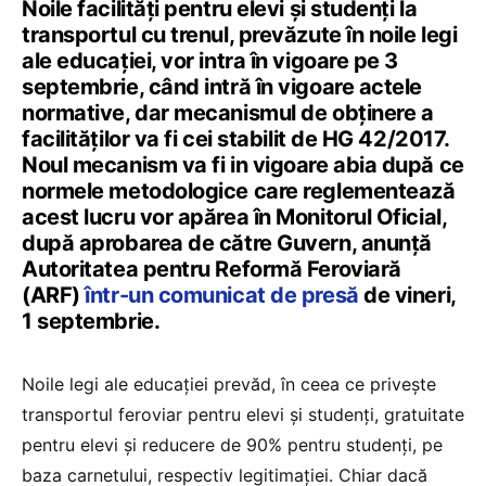
Noile facilități pentru elevi și studenți la
transportul cu trenul, prevăzute în noile legi
ale educației, vor intra în vigoare pe 3
septembrie, când intră în vigoare actele
normative, dar mecanismul de obținere a
facilităților va fi cei stabilit de HG 42/2017.
Noul mecanism va fi in vigoare abia după ce
normele metodologice care reglementează
acest lucru vor apărea în Monitorul Oficial,
după aprobarea de către Guvern, anunță
Autoritatea pentru Reformă Feroviară
(ARF)
într-un comunicat de presă
de vineri,
1 septembrie.
Noile legi ale educației prevăd, în ceea ce privește
transportul feroviar pentru elevi și studenți, gratuitate
pentru elevi și reducere de 90% pentru studenți, pe
baza carnetului, respectiv legitimației. Chiar dacă