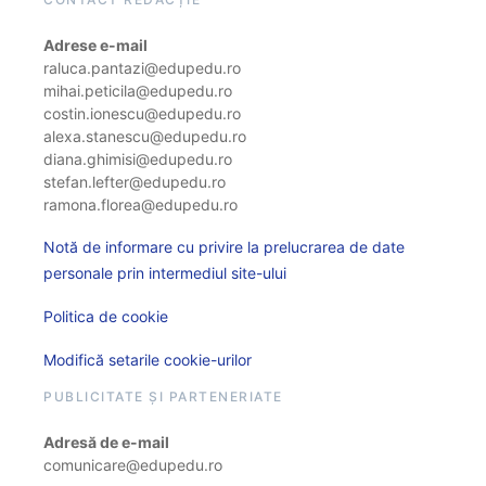
Adrese e-mail
raluca.pantazi@edupedu.ro
mihai.peticila@edupedu.ro
costin.ionescu@edupedu.ro
alexa.stanescu@edupedu.ro
diana.ghimisi@edupedu.ro
stefan.lefter@edupedu.ro
ramona.florea@edupedu.ro
Notă de informare cu privire la prelucrarea de date
personale prin intermediul site-ului
Politica de cookie
Modifică setarile cookie-urilor
PUBLICITATE ȘI PARTENERIATE
Adresă de e-mail
comunicare@edupedu.ro