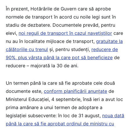
În prezent, Hotărârile de Guvern care să aprobe
normele de transport în acord cu noile legi sunt în
stadiu de dezbatere. Documentele prevăd, pentru
elevi,
noi reguli de transport în cazul navetiștilor
care
nu au în localitate mijloace de transport,
gratuitate la
călătoriile cu trenul
și, pentru studenți,
reducere de
90%, plus vârsta până la care pot să beneficieze
de
reducere – majorată la 30 de ani.
Un termen până la care să fie aprobate cele două
documente este,
conform planificării anunțate
de
Ministerul Educației, 4 septembrie, însă ieri a avut loc
prima amânare a unui termen de adoptare a
legislației subsecvente: în loc de 31 august,
noua dată
până la care să fie aprobat ordinul de ministru cu