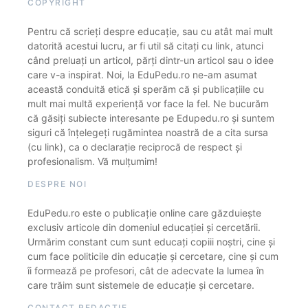
COPYRIGHT
Pentru că scrieți despre educație, sau cu atât mai mult
datorită acestui lucru, ar fi util să citați cu link, atunci
când preluați un articol, părți dintr-un articol sau o idee
care v-a inspirat. Noi, la EduPedu.ro ne-am asumat
această conduită etică și sperăm că și publicațiile cu
mult mai multă experiență vor face la fel. Ne bucurăm
că găsiți subiecte interesante pe Edupedu.ro și suntem
siguri că înțelegeți rugămintea noastră de a cita sursa
(cu link), ca o declarație reciprocă de respect și
profesionalism. Vă mulțumim!
DESPRE NOI
EduPedu.ro este o publicație online care găzduiește
exclusiv articole din domeniul educației și cercetării.
Urmărim constant cum sunt educați copiii noștri, cine și
cum face politicile din educație și cercetare, cine și cum
îi formează pe profesori, cât de adecvate la lumea în
care trăim sunt sistemele de educație și cercetare.
CONTACT REDACȚIE