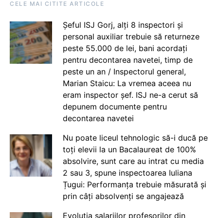
CELE MAI CITITE ARTICOLE
Șeful ISJ Gorj, alți 8 inspectori și
personal auxiliar trebuie să returneze
peste 55.000 de lei, bani acordați
pentru decontarea navetei, timp de
peste un an / Inspectorul general,
Marian Staicu: La vremea aceea nu
eram inspector șef. ISJ ne-a cerut să
depunem documente pentru
decontarea navetei
Nu poate liceul tehnologic să-i ducă pe
toți elevii la un Bacalaureat de 100%
absolvire, sunt care au intrat cu media
2 sau 3, spune inspectoarea Iuliana
Țugui: Performanța trebuie măsurată și
prin câți absolvenți se angajează
Evoluția salariilor profesorilor din