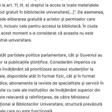
 art. 11, lit. e) dreptul la acces la toate materialele
od gratuit în bibliotecile universitare[…]”. De asemenea,
de eliberarea gratuită a actelor și permiselor care
, inclusiv cele pentru accesul la bibliotecă. În ciuda
a acest moment s-a considerat că aceasta nu este
ntral-universitare.
 atât partidele politice parlamentare, cât și Guvernul au
r la publicațiile științifice. Considerăm imperios ca
e de învățământ să prioritizeze accesul studenților la
le, disponibile atât în format fizic, cât și în format
iodice, abonamente la reviste de specialitate și servicii în
ile cu cele ale instituțiilor de învățământ superior din
te relevantă și reînființarea, de către Ministerul
țional al Bibliotecilor Universitare, structură prevăzută
ale care nu este funcțională.