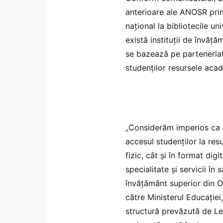
anterioare ale ANOSR prin 
național la bibliotecile u
există instituții de învăță
se bazează pe parteneriate
studenților resursele aca
„Considerăm imperios ca au
accesul studenților la res
fizic, cât și în format dig
specialitate și servicii în 
învățământ superior din Oc
către Ministerul Educației,
structură prevăzută de Le