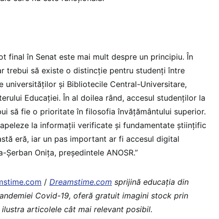
ot final în Senat este mai mult despre un principiu. În
r trebui să existe o distincție pentru studenți între
e universităților și Bibliotecile Central-Universitare,
erului Educației. În al doilea rând, accesul studenților la
ebui să fie o prioritate în filosofia învățământului superior.
apeleze la informații verificate și fundamentate științific
tă eră, iar un pas important ar fi accesul digital
ia-Șerban Onița, președintele ANOSR.” ­­
mstime.com
/
Dreamstime.com
sprijină educaţia din
pandemiei Covid-19, oferă gratuit imagini stock prin
ilustra articolele cât mai relevant posibil.