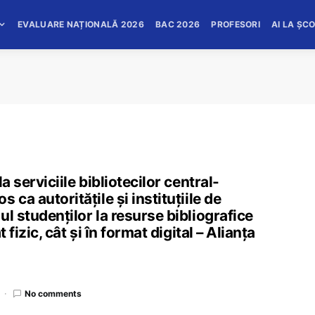
EVALUARE NAȚIONALĂ 2026
BAC 2026
PROFESORI
AI LA ȘC
a serviciile bibliotecilor central-
ca autoritățile și instituțiile de
l studenților la resurse bibliografice
 fizic, cât și în format digital – Alianța
No comments