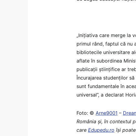
„Inițiativa care merge la v
primul rând, faptul că nu a
bibliotecile universitare al
aflate în subordinea Minist
publicații științifice ar tr
Încurajarea studenților să 
sunt fundamentale în aceas
universal”, a declarat Hor
Foto: ©
Arne9001
–
Drea
România şi, în contextul 
care
Edupedu.ro
îşi poate 