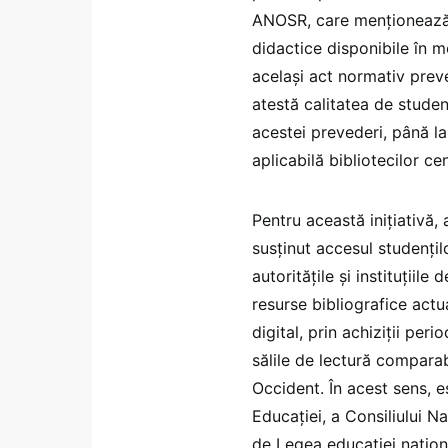
ANOSR, care menționează la
didactice disponibile în m
același act normativ preve
atestă calitatea de student
acestei prevederi, până l
aplicabilă bibliotecilor ce
Pentru această inițiativă,
susținut accesul studențilo
autoritățile și instituțiil
resurse bibliografice actua
digital, prin achiziții per
sălile de lectură comparab
Occident. În acest sens, es
Educației, a Consiliului Na
de Legea educației națion