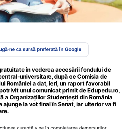
gă-ne ca sursă preferată în Google
gratuitate în vederea accesării fondului de
r central-universitare, după ce Comisia de
i României a dat, ieri, un raport favorabil
e, potrivit unui comunicat primit de Edupedu.ro,
lă a Organizațiilor Studențești din România
ajunge la vot final în Senat, iar ulterior va fi
are.
cțiunea curentă vine în completarea demersurilor