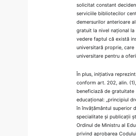
solicitat constant deciden
serviciile bibliotecilor c
demersurilor anterioare al
gratuit la nivel național l
vedere faptul că există in
universitară proprie, care
universitare pentru a ofer
În plus, inițiativa reprezin
conform art. 202, alin. (1)
beneficiază de gratuitate 
educațional: „principiul dr
în învățământul superior d
specialitate și publicații ș
Ordinul de Ministru al Educ
privind aprobarea Codului 