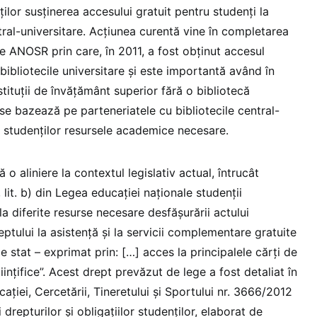
ților susținerea accesului gratuit pentru studenți la
entral-universitare. Acțiunea curentă vine în completarea
e ANOSR prin care, în 2011, a fost obținut accesul
a bibliotecile universitare și este importantă având în
stituții de învățământ superior fără o bibliotecă
 se bazează pe parteneriatele cu bibliotecile central-
i studenților resursele academice necesare.
tă o aliniere la contextul legislativ actual, întrucât
, lit. b) din Legea educației naționale studenții
la diferite resurse necesare desfășurării actului
eptului la asistență și la servicii complementare gratuite
e stat – exprimat prin: […] acces la principalele cărți de
tiințifice”. Acest drept prevăzut de lege a fost detaliat în
ației, Cercetării, Tineretului și Sportului nr. 3666/2012
drepturilor și obligațiilor studenților, elaborat de