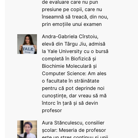
de evaluare care nu pun
presiune pe copii, care nu
înseamnă să treacă, din nou,
prin emoțiile unui examen
Andra-Gabriela Cîrstoiu,
elevă din Târgu Jiu, admisă
la Yale University cu o bursă
completă în Biofizică și
Biochimie Moleculară și
Computer Science: Am ales
o facultate în străinătate
pentru că pot deprinde noi
cunoștințe, dar vreau să mă
întorc în țară și să devin
profesor
Aura Stănculescu, consilier
școlar: Meseria de profesor
este un stres continuu și unii