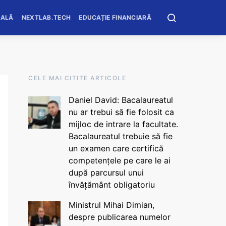
OALĂ
NEXTLAB.TECH
EDUCAȚIE FINANCIARĂ
CELE MAI CITITE ARTICOLE
Daniel David: Bacalaureatul
nu ar trebui să fie folosit ca
mijloc de intrare la facultate.
Bacalaureatul trebuie să fie
un examen care certifică
competențele pe care le ai
după parcursul unui
învățământ obligatoriu
Ministrul Mihai Dimian,
despre publicarea numelor