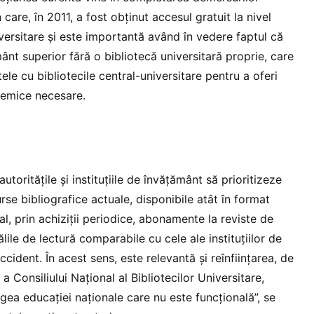
care, în 2011, a fost obținut accesul gratuit la nivel
niversitare și este importantă având în vedere faptul că
mânt superior fără o bibliotecă universitară proprie, care
le cu bibliotecile central-universitare pentru a oferi
demice necesare.
toritățile și instituțiile de învățământ să prioritizeze
urse bibliografice actuale, disponibile atât în format
ital, prin achiziții periodice, abonamente la reviste de
sălile de lectură comparabile cu cele ale instituțiilor de
cident. În acest sens, este relevantă și reînființarea, de
 a Consiliului Național al Bibliotecilor Universitare,
gea educației naționale care nu este funcțională”, se