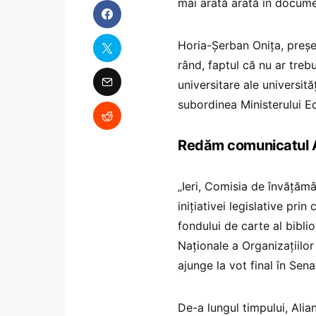
mai arată arată în docume
Horia-Șerban Onița, preșe
rând, faptul că nu ar trebu
universitare ale universităț
subordinea Ministerului Ed
Redăm comunicatul
„Ieri, Comisia de învățăm
inițiativei legislative pri
fondului de carte al biblio
Naționale a Organizațiilo
ajunge la vot final în Sena
De-a lungul timpului, Alia