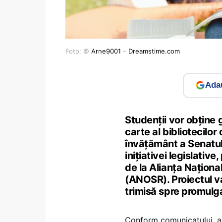
Foto: ©
Arne9001
–
Dreamstime.com
Adau
Studenții vor obține 
carte al bibliotecilo
învățământ a Senatulu
inițiativei legislativ
de la Alianța Naționa
(ANOSR). Proiectul va 
trimisă spre promulg
Conform comunicatului, a