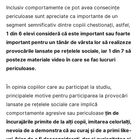
Inclusiv comportamente ce pot avea consecinţe
periculoase sunt apreciate ca importante de un
segment semnificativ dintre copiii chestionați, astfel,
1 din 6 elevi consideră că este important sau foarte
important pentru un tânăr de vârsta lor să realizeze
provocările lansate pe reţelele sociale, iar 1 din 7 să
posteze materiale video în care se fac lucruri
periculoase.
În opinia copiilor care au participat la studiu,
principalele motive pentru participarea la provocări
lansate pe reţelele sociale care implică
comportamente agresive sau periculoase
ţin de
încurajările primite de la alţi copii, imitarea celorlalţi,
nevoia de a demonstra că au curaj şi de a primi like-
uri, frica de a fi desconsideraţi, dar şi curiozitatea şi