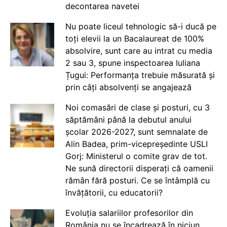
decontarea navetei
Nu poate liceul tehnologic să-i ducă pe
toți elevii la un Bacalaureat de 100%
absolvire, sunt care au intrat cu media
2 sau 3, spune inspectoarea Iuliana
Țugui: Performanța trebuie măsurată și
prin câți absolvenți se angajează
Noi comasări de clase și posturi, cu 3
săptămâni până la debutul anului
școlar 2026-2027, sunt semnalate de
Alin Badea, prim-vicepreședinte USLI
Gorj: Ministerul o comite grav de tot.
Ne sună directorii disperați că oamenii
rămân fără posturi. Ce se întâmplă cu
învățătorii, cu educatorii?
Evoluția salariilor profesorilor din
România nu se încadrează în niciun