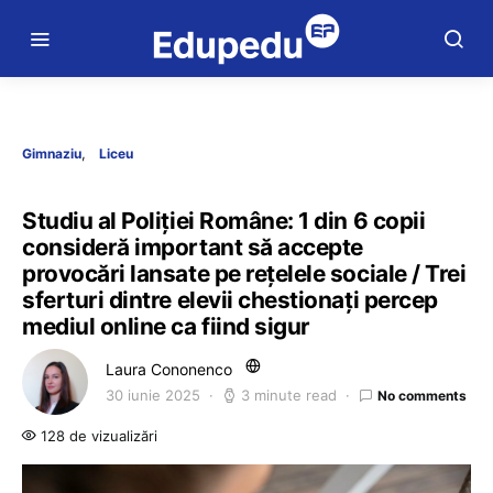
Gimnaziu
Liceu
Studiu al Poliţiei Române: 1 din 6 copii
consideră important să accepte
provocări lansate pe reţelele sociale / Trei
sferturi dintre elevii chestionați percep
mediul online ca fiind sigur
Laura Cononenco
30 iunie 2025
3 minute read
No comments
128 de vizualizări