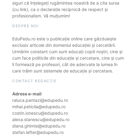
siguri că înțelegeți rugămintea noastră de a cita sursa
(cu link), ca o declarație reciprocă de respect și
profesionalism. Vă mulțumim!
DESPRE NOI
EduPedu.ro este o publicație online care găzduiește
exclusiv articole din domeniul educației și cercetării.
Urmărim constant cum sunt educați copiii noștri, cine și
cum face politicile din educație și cercetare, cine și cum
îi formează pe profesori, cât de adecvate la lumea în
care trăim sunt sistemele de educație și cercetare.
CONTACT REDACȚIE
Adrese e-mail
raluca.pantazi@edupedu.ro
mihai.peticila@edupedu.ro
costin.ionescu@edupedu.ro
alexa.stanescu@edupedu.ro
diana.ghimisi@edupedu.ro
stefan.lefter@edupedu.ro