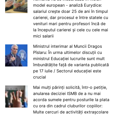
model european - analiză Eurydice:
salariul crește doar 25 de ani în timpul
carierei, dar procesul e între statele cu
venituri mari pentru profesori încă de
la începutul carierei și cele cu cele mai
mici salarii
Ministrul interimar al Muncii Dragos
Pîslaru: În urma ultimelor discuții cu
ministrul Educației lucrurile sunt mult
îmbunătățite față de varianta publicată
pe 17 iulie / Sectorul educației este
crucial
Mai mulți părinți solicită, într-o petiție,
anularea deciziei ISMB de a nu mai
acorda sumele pentru posturile la plata
cu ora din cadrul cluburilor copiilor:
Multe cercuri de activități extrașcolare