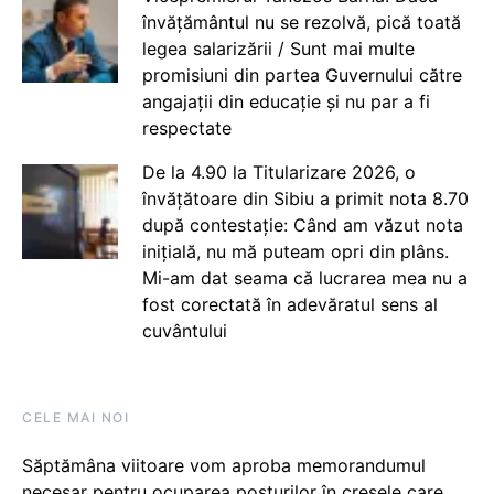
învățământul nu se rezolvă, pică toată
legea salarizării / Sunt mai multe
promisiuni din partea Guvernului către
angajații din educație și nu par a fi
respectate
De la 4.90 la Titularizare 2026, o
învățătoare din Sibiu a primit nota 8.70
după contestație: Când am văzut nota
inițială, nu mă puteam opri din plâns.
Mi-am dat seama că lucrarea mea nu a
fost corectată în adevăratul sens al
cuvântului
CELE MAI NOI
Săptămâna viitoare vom aproba memorandumul
necesar pentru ocuparea posturilor în creșele care