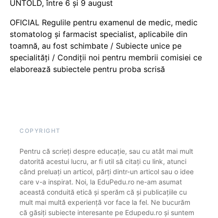
UNTOLD, între 6 și 9 august
OFICIAL Regulile pentru examenul de medic, medic
stomatolog și farmacist specialist, aplicabile din
toamnă, au fost schimbate / Subiecte unice pe
specialități / Condiții noi pentru membrii comisiei ce
elaborează subiectele pentru proba scrisă
COPYRIGHT
Pentru că scrieți despre educație, sau cu atât mai mult
datorită acestui lucru, ar fi util să citați cu link, atunci
când preluați un articol, părți dintr-un articol sau o idee
care v-a inspirat. Noi, la EduPedu.ro ne-am asumat
această conduită etică și sperăm că și publicațiile cu
mult mai multă experiență vor face la fel. Ne bucurăm
că găsiți subiecte interesante pe Edupedu.ro și suntem