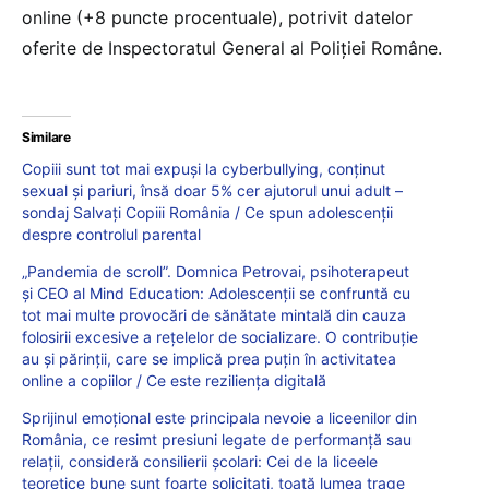
online (+8 puncte procentuale), potrivit datelor
oferite de Inspectoratul General al Poliţiei Române.
Similare
Copiii sunt tot mai expuși la cyberbullying, conținut
sexual și pariuri, însă doar 5% cer ajutorul unui adult –
sondaj Salvați Copiii România / Ce spun adolescenții
despre controlul parental
„Pandemia de scroll”. Domnica Petrovai, psihoterapeut
și CEO al Mind Education: Adolescenții se confruntă cu
tot mai multe provocări de sănătate mintală din cauza
folosirii excesive a rețelelor de socializare. O contribuție
au și părinții, care se implică prea puțin în activitatea
online a copiilor / Ce este reziliența digitală
Sprijinul emoțional este principala nevoie a liceenilor din
România, ce resimt presiuni legate de performanță sau
relații, consideră consilierii școlari: Cei de la liceele
teoretice bune sunt foarte solicitați, toată lumea trage