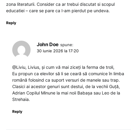
zona literaturii. Consider ca ar trebui discutat si scopul
educatiei – care se pare ca l-am pierdut pe undeva.
Reply
John Doe
spune:
30 iunie 2026 la 17:20
@Liviu, Livius, și cum vă mai ziceți la ferma de troli,
Eu propun ca elevilor să li se ceară să comunice în limba
română folosind ca suport versuri de manele sau trap.
Clasici ai acestor genuri sunt destui, de la vechii Guță,
Adrian Copilul Minune la mai noii Babașa sau Leo de la
Strehaia.
Reply