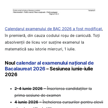
Calendarul examenului de BAC 2026 a fost modificat
,
în premieră, din cauza codului roșu de caniculă. Toți
absolvenții de liceu vor susține examenul la
matematică sau istorie miercuri, 1 iulie.
Noul
calendar al examenului național de
Bacalaureat 2026
– Sesiunea iunie-iulie
2026
2-4 iunie 2026
– Înscrierea candidaților la
prima sesiune de examen
4 iunie 2026
– Încheierea cursurilor pentru elevii