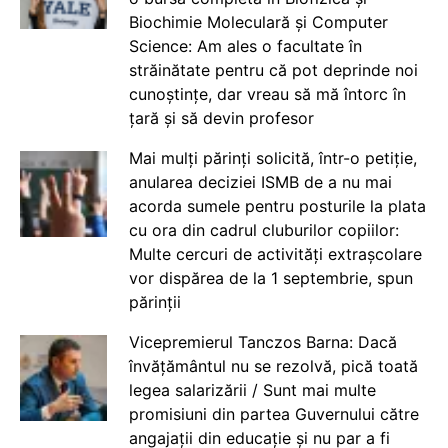
Biochimie Moleculară și Computer
Science: Am ales o facultate în
străinătate pentru că pot deprinde noi
cunoștințe, dar vreau să mă întorc în
țară și să devin profesor
Mai mulți părinți solicită, într-o petiție,
anularea deciziei ISMB de a nu mai
acorda sumele pentru posturile la plata
cu ora din cadrul cluburilor copiilor:
Multe cercuri de activități extrașcolare
vor dispărea de la 1 septembrie, spun
părinții
Vicepremierul Tanczos Barna: Dacă
învățământul nu se rezolvă, pică toată
legea salarizării / Sunt mai multe
promisiuni din partea Guvernului către
angajații din educație și nu par a fi