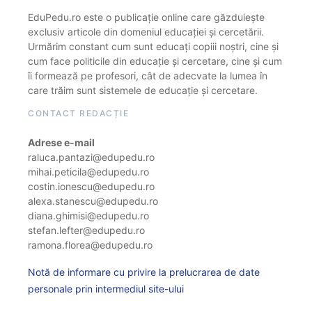
EduPedu.ro este o publicație online care găzduiește
exclusiv articole din domeniul educației și cercetării.
Urmărim constant cum sunt educați copiii noștri, cine și
cum face politicile din educație și cercetare, cine și cum
îi formează pe profesori, cât de adecvate la lumea în
care trăim sunt sistemele de educație și cercetare.
CONTACT REDACȚIE
Adrese e-mail
raluca.pantazi@edupedu.ro
mihai.peticila@edupedu.ro
costin.ionescu@edupedu.ro
alexa.stanescu@edupedu.ro
diana.ghimisi@edupedu.ro
stefan.lefter@edupedu.ro
ramona.florea@edupedu.ro
Notă de informare cu privire la prelucrarea de date
personale prin intermediul site-ului