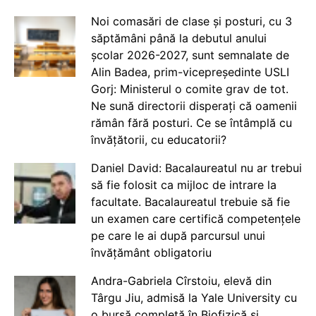
Noi comasări de clase și posturi, cu 3
săptămâni până la debutul anului
școlar 2026-2027, sunt semnalate de
Alin Badea, prim-vicepreședinte USLI
Gorj: Ministerul o comite grav de tot.
Ne sună directorii disperați că oamenii
rămân fără posturi. Ce se întâmplă cu
învățătorii, cu educatorii?
Daniel David: Bacalaureatul nu ar trebui
să fie folosit ca mijloc de intrare la
facultate. Bacalaureatul trebuie să fie
un examen care certifică competențele
pe care le ai după parcursul unui
învățământ obligatoriu
Andra-Gabriela Cîrstoiu, elevă din
Târgu Jiu, admisă la Yale University cu
o bursă completă în Biofizică și