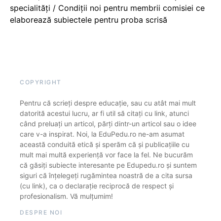
specialități / Condiții noi pentru membrii comisiei ce
elaborează subiectele pentru proba scrisă
COPYRIGHT
Pentru că scrieți despre educație, sau cu atât mai mult
datorită acestui lucru, ar fi util să citați cu link, atunci
când preluați un articol, părți dintr-un articol sau o idee
care v-a inspirat. Noi, la EduPedu.ro ne-am asumat
această conduită etică și sperăm că și publicațiile cu
mult mai multă experiență vor face la fel. Ne bucurăm
că găsiți subiecte interesante pe Edupedu.ro și suntem
siguri că înțelegeți rugămintea noastră de a cita sursa
(cu link), ca o declarație reciprocă de respect și
profesionalism. Vă mulțumim!
DESPRE NOI