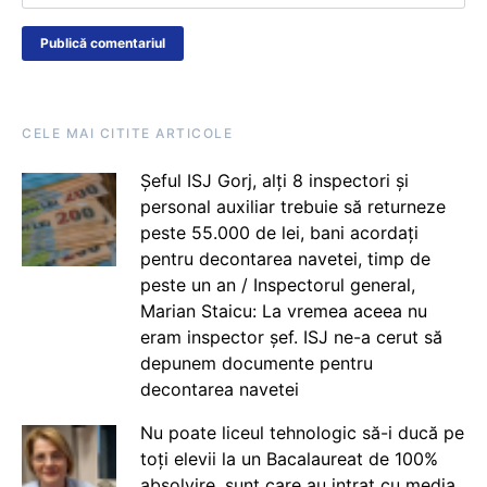
CELE MAI CITITE ARTICOLE
Șeful ISJ Gorj, alți 8 inspectori și
personal auxiliar trebuie să returneze
peste 55.000 de lei, bani acordați
pentru decontarea navetei, timp de
peste un an / Inspectorul general,
Marian Staicu: La vremea aceea nu
eram inspector șef. ISJ ne-a cerut să
depunem documente pentru
decontarea navetei
Nu poate liceul tehnologic să-i ducă pe
toți elevii la un Bacalaureat de 100%
absolvire, sunt care au intrat cu media