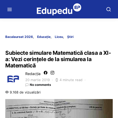
Bacalaureat 2026
Educație
Liceu
Știri
Subiecte simulare Matematică clasa a XI-
a: Vezi cerințele de la simularea la
Matematică
Redacția
20 martie 2019
4 minute read
No comments
9.168 de vizualizări