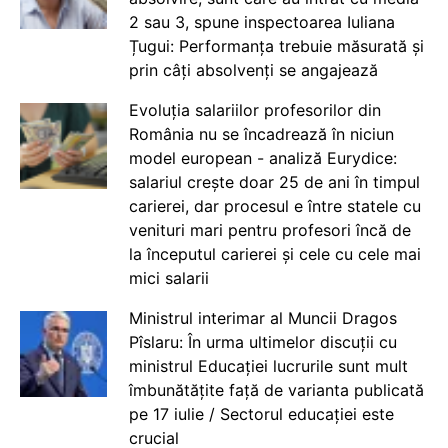
2 sau 3, spune inspectoarea Iuliana
Țugui: Performanța trebuie măsurată și
prin câți absolvenți se angajează
Evoluția salariilor profesorilor din
România nu se încadrează în niciun
model european - analiză Eurydice:
salariul crește doar 25 de ani în timpul
carierei, dar procesul e între statele cu
venituri mari pentru profesori încă de
la începutul carierei și cele cu cele mai
mici salarii
Ministrul interimar al Muncii Dragos
Pîslaru: În urma ultimelor discuții cu
ministrul Educației lucrurile sunt mult
îmbunătățite față de varianta publicată
pe 17 iulie / Sectorul educației este
crucial