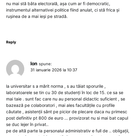
nu mai stă bâta electorală, așa cum ar fi democratic,
instrumentul alternativei politice fiind anulat, ci stă frica și
rușinea de a mai ieși pe stradă.
Reply
Ion
spune:
31 ianuarie 2026 la 10:37
la universitar s a mărit norma , s au tăiat sporurile ,
laboratoarele se tin cu 30 de studenți în loc de 15. ce sa se
mai taie . sunt fac care nu au personal didactic suficient , se
bazează pe colaboratori , mai ales facultățile cu profile
căutate , asistenții sânt pe picior de plecare daca nu primesc
post definitiv pt 800 de euro … provizorat nu si mai bat capul
se duc lejer în privat..
pe de altă parte la personalul administrativ e full de .. obligații,