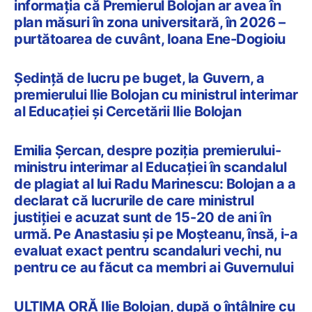
informația că Premierul Bolojan ar avea în
plan măsuri în zona universitară, în 2026 –
purtătoarea de cuvânt, Ioana Ene-Dogioiu
Ședință de lucru pe buget, la Guvern, a
premierului Ilie Bolojan cu ministrul interimar
al Educației și Cercetării Ilie Bolojan
Emilia Șercan, despre poziția premierului-
ministru interimar al Educației în scandalul
de plagiat al lui Radu Marinescu: Bolojan a a
declarat că lucrurile de care ministrul
justiției e acuzat sunt de 15-20 de ani în
urmă. Pe Anastasiu și pe Moșteanu, însă, i-a
evaluat exact pentru scandaluri vechi, nu
pentru ce au făcut ca membri ai Guvernului
ULTIMA ORĂ Ilie Bolojan, după o întâlnire cu