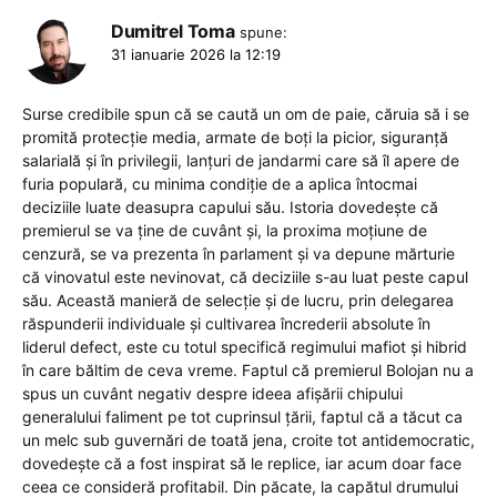
Dumitrel Toma
spune:
31 ianuarie 2026 la 12:19
Surse credibile spun că se caută un om de paie, căruia să i se
promită protecție media, armate de boți la picior, siguranță
salarială și în privilegii, lanțuri de jandarmi care să îl apere de
furia populară, cu minima condiție de a aplica întocmai
deciziile luate deasupra capului său. Istoria dovedește că
premierul se va ține de cuvânt și, la proxima moțiune de
cenzură, se va prezenta în parlament și va depune mărturie
că vinovatul este nevinovat, că deciziile s-au luat peste capul
său. Această manieră de selecție și de lucru, prin delegarea
răspunderii individuale și cultivarea încrederii absolute în
liderul defect, este cu totul specifică regimului mafiot și hibrid
în care băltim de ceva vreme. Faptul că premierul Bolojan nu a
spus un cuvânt negativ despre ideea afișării chipului
generalului faliment pe tot cuprinsul țării, faptul că a tăcut ca
un melc sub guvernări de toată jena, croite tot antidemocratic,
dovedește că a fost inspirat să le replice, iar acum doar face
ceea ce consideră profitabil. Din păcate, la capătul drumului