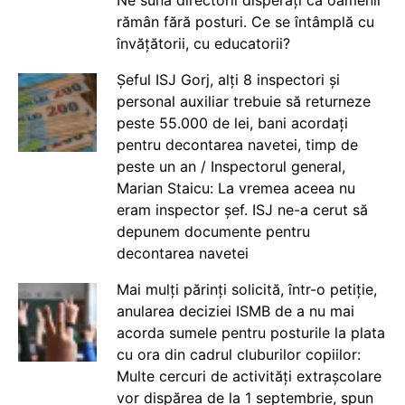
rămân fără posturi. Ce se întâmplă cu
învățătorii, cu educatorii?
Șeful ISJ Gorj, alți 8 inspectori și
personal auxiliar trebuie să returneze
peste 55.000 de lei, bani acordați
pentru decontarea navetei, timp de
peste un an / Inspectorul general,
Marian Staicu: La vremea aceea nu
eram inspector șef. ISJ ne-a cerut să
depunem documente pentru
decontarea navetei
Mai mulți părinți solicită, într-o petiție,
anularea deciziei ISMB de a nu mai
acorda sumele pentru posturile la plata
cu ora din cadrul cluburilor copiilor:
Multe cercuri de activități extrașcolare
vor dispărea de la 1 septembrie, spun