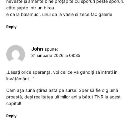
neveste și amante bine proțăpite cu sporuri peste sporuri.
câte șapte Intr un birou
e ca la balamuc . unul da la vâsle și zece fac galerie
Reply
John
spune:
31 ianuarie 2026 la 08:35
„Lăsați orice speranță, voi cei ce vă gândiți să intrați în
învățământ…”
Cam așa sună știrea asta pe surse. Sper să fie o glumă
proastă, deși realitatea ultimilor ani a bătut TNR la acest
capitol!
Reply