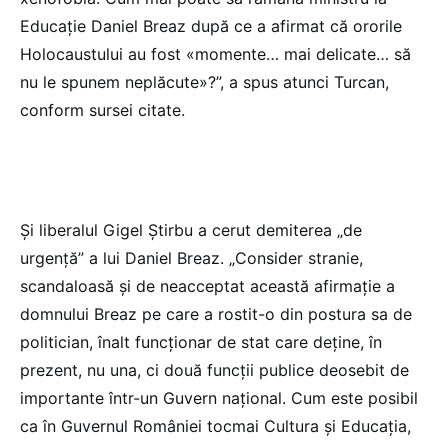
Educație Daniel Breaz după ce a afirmat că ororile
Holocaustului au fost «momente… mai delicate… să
nu le spunem neplăcute»?”, a spus atunci Turcan,
conform sursei citate.
Și liberalul Gigel Știrbu a cerut demiterea „de
urgență” a lui Daniel Breaz. „Consider stranie,
scandaloasă și de neacceptat această afirmație a
domnului Breaz pe care a rostit-o din postura sa de
politician, înalt funcționar de stat care deține, în
prezent, nu una, ci două funcții publice deosebit de
importante într-un Guvern național. Cum este posibil
ca în Guvernul României tocmai Cultura și Educația,