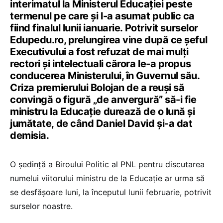
interimatul la Ministerul Educației peste
termenul pe care și l-a asumat public ca
fiind finalul lunii ianuarie. Potrivit surselor
Edupedu.ro, prelungirea vine după ce șeful
Executivului a fost refuzat de mai mulți
rectori și intelectuali cărora le-a propus
conducerea Ministerului, în Guvernul său.
Criza premierului Bolojan de a reuși să
convingă o figură „de anvergură” să-i fie
ministru la Educație durează de o lună și
jumătate, de când Daniel David și-a dat
demisia.
O ședință a Biroului Politic al PNL pentru discutarea
numelui viitorului ministru de la Educație ar urma să
se desfășoare luni, la începutul lunii februarie, potrivit
surselor noastre.