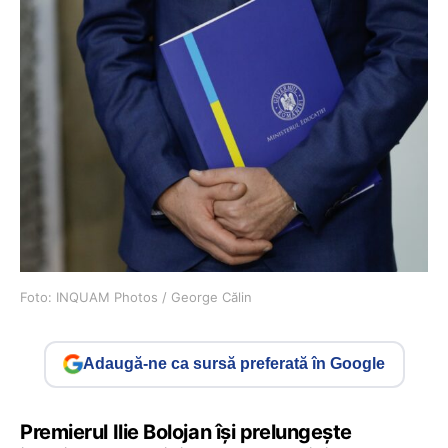
Foto: INQUAM Photos / George Călin
Adaugă-ne ca sursă preferată în Google
Premierul Ilie Bolojan își prelungește