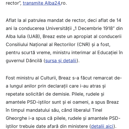
rector”,
transmite Alba24.
ro.
Aflat la al patrulea mandat de rector, deci aflat de 14
ani la conducerea Universității „1 Decembrie 1918” din
Alba Iulia (UAB), Breaz este un apropiat al conducerii
Consiliului Național al Rectorilor (CNR) și a fost,
pentru scurtă vreme, ministru interimar al Educației în
guvernul Dăncilă (
sursa și detalii
).
Fost ministru al Culturii, Breaz s-a făcut remarcat de-
a lungul anilor prin declarații care i-au atras și
repetate solicitări de demisie. Pilele, rudele și
amantele PSD-iștilor sunt și ei oameni, a spus Breaz
în timpul mandatului său, când liberalul Tinel
Gheorghe i-a spus că pilele, rudele și amantele PSD-
iștilor trebuie date afară din ministere (
detalii aici
).