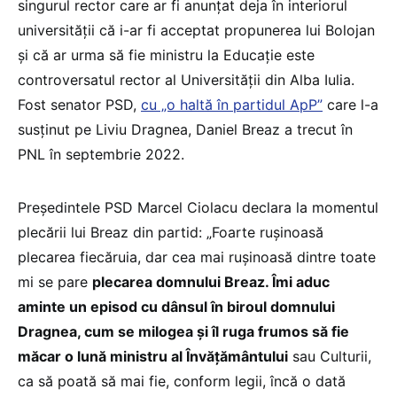
singurul rector care ar fi anunțat deja în interiorul
universității că i-ar fi acceptat propunerea lui Bolojan
și că ar urma să fie ministru la Educație este
controversatul rector al Universității din Alba Iulia.
Fost senator PSD,
cu „o haltă în partidul ApP”
care l-a
susținut pe Liviu Dragnea, Daniel Breaz a trecut în
PNL în septembrie 2022.
Președintele PSD Marcel Ciolacu declara la momentul
plecării lui Breaz din partid: „Foarte rușinoasă
plecarea fiecăruia, dar cea mai rușinoasă dintre toate
mi se pare
plecarea domnului Breaz. Îmi aduc
aminte un episod cu dânsul în biroul domnului
Dragnea, cum se milogea și îl ruga frumos să fie
măcar o lună ministru al Învățământului
sau Culturii,
ca să poată să mai fie, conform legii, încă o dată