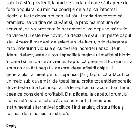
salarială și în privilegii, lanțuri de jandarmi care să îl apere de
furia populară, cu minima condiție de a aplica întocmai
deciziile luate deasupra capului său. Istoria dovedește că
premierul se va ține de cuvânt și, la proxima moțiune de
cenzură, se va prezenta în parlament și va depune mărturie
că vinovatul este nevinovat, că deciziile s-au luat peste capul
său. Această manieră de selecție și de lucru, prin delegarea
răspunderii individuale și cultivarea încrederii absolute în
liderul defect, este cu totul specifică regimului mafiot și hibrid
în care băltim de ceva vreme. Faptul că premierul Bolojan nu a
spus un cuvânt negativ despre ideea afișării chipului
generalului faliment pe tot cuprinsul țării, faptul că a tăcut ca
un melc sub guvernări de toată jena, croite tot antidemocratic,
dovedește că a fost inspirat să le replice, iar acum doar face
ceea ce consideră profitabil. Din păcate, la capătul drumului
nu mai stă bâta electorală, așa cum ar fi democratic,
instrumentul alternativei politice fiind anulat, ci stau frica și
rușinea de a mai ieși pe stradă.
Reply