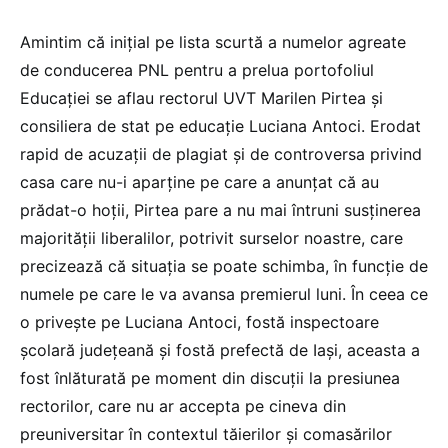
Amintim că inițial pe lista scurtă a numelor agreate
de conducerea PNL pentru a prelua portofoliul
Educației se aflau rectorul UVT Marilen Pirtea și
consiliera de stat pe educație Luciana Antoci. Erodat
rapid de acuzații de plagiat și de controversa privind
casa care nu-i aparține pe care a anunțat că au
prădat-o hoții, Pirtea pare a nu mai întruni susținerea
majorității liberalilor, potrivit surselor noastre, care
precizează că situația se poate schimba, în funcție de
numele pe care le va avansa premierul luni. În ceea ce
o privește pe Luciana Antoci, fostă inspectoare
școlară județeană și fostă prefectă de Iași, aceasta a
fost înlăturată pe moment din discuții la presiunea
rectorilor, care nu ar accepta pe cineva din
preuniversitar în contextul tăierilor și comasărilor