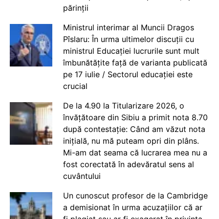
părinții
Ministrul interimar al Muncii Dragos
Pîslaru: În urma ultimelor discuții cu
ministrul Educației lucrurile sunt mult
îmbunătățite față de varianta publicată
pe 17 iulie / Sectorul educației este
crucial
De la 4.90 la Titularizare 2026, o
învățătoare din Sibiu a primit nota 8.70
după contestație: Când am văzut nota
inițială, nu mă puteam opri din plâns.
Mi-am dat seama că lucrarea mea nu a
fost corectată în adevăratul sens al
cuvântului
Un cunoscut profesor de la Cambridge
a demisionat în urma acuzațiilor că ar
fi plagiat sau ar fi exagerat în privința