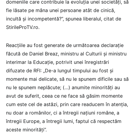
domeniile care contribuie la evoluția unei societăți, să
fie lăsate pe mâna unei persoane atât de cinică,
incultă și incompetentă?”, spunea liberalul, citat de
StirileProTV.ro.
Reacțiile au fost generate de următoarea declarație
făcută de Daniel Breaz, ministru al Culturii și ministru
interimar la Educație, potrivit unei înregistrări
difuzate de RFI: „De-a lungul timpului au fost și
momente mai delicate, să nu le spunem dificile sau să
nu le spunem neplăcute; (…) anumite minorități au
avut de suferit, ceea ce ne face să găsim momente
cum este cel de astăzi, prin care readucem în atenţia,
nu doar a românilor, ci a întregii națiuni române, a
întregii Europe, a întregii lumi, faptul că respectăm
aceste minorități”.