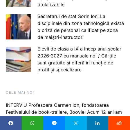
titularizabile
Secretarul de stat Sorin Ion: La
disciplinele din zona tehnologică există
o criză de personal calificat pe zona
de maiștri-instructori
Elevii de clasa a IX-a încep anul școlar
2026-2027 cu manuale noi / Cărțile
sunt gratuite și diferă în funcție de
profil și specializare
CELE MAI NOI
INTERVIU Profesoara Carmen Ion, fondatoarea
Festivalului de book-trailere, Boovie: Acum 12 ani am
aplicat ideea la o clasă pentru că voiam să îi fac pe
elevi să citească mai ușor cărți. Apoi, elevii m-au