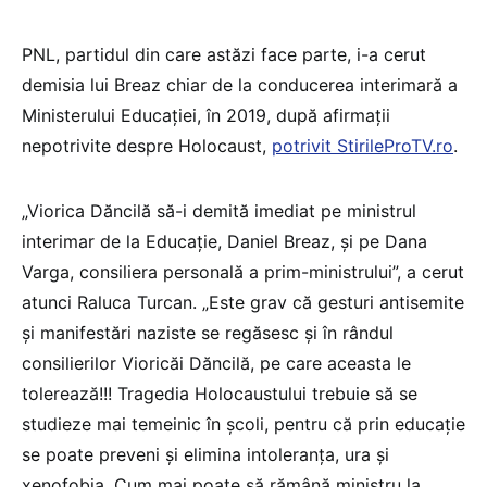
PNL, partidul din care astăzi face parte, i-a cerut
demisia lui Breaz chiar de la conducerea interimară a
Ministerului Educației, în 2019, după afirmații
nepotrivite despre Holocaust,
potrivit StirileProTV.ro
.
„Viorica Dăncilă să-i demită imediat pe ministrul
interimar de la Educaţie, Daniel Breaz, și pe Dana
Varga, consiliera personală a prim-ministrului”, a cerut
atunci Raluca Turcan. „Este grav că gesturi antisemite
și manifestări naziste se regăsesc și în rândul
consilierilor Vioricăi Dăncilă, pe care aceasta le
tolerează!!! Tragedia Holocaustului trebuie să se
studieze mai temeinic în școli, pentru că prin educație
se poate preveni și elimina intoleranța, ura și
xenofobia. Cum mai poate să rămână ministru la