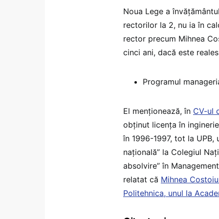
Noua Lege a învățământul
rectorilor la 2, nu ia în c
rector precum Mihnea Cos
cinci ani, dacă este reales
Programul manageria
El menționează, în
CV-ul 
obținut licența în inginer
în 1996-1997, tot la UPB, 
națională” la Colegiul Naț
absolvire” în Management 
relatat că
Mihnea Costoiu 
Politehnica, unul la Acad