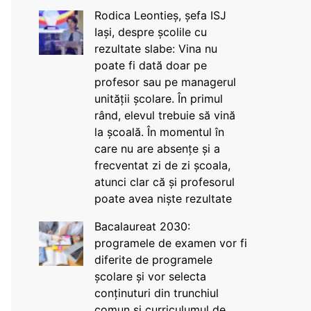
Rodica Leontieș, șefa ISJ
Iași, despre școlile cu
rezultate slabe: Vina nu
poate fi dată doar pe
profesor sau pe managerul
unității școlare. În primul
rând, elevul trebuie să vină
la școală. În momentul în
care nu are absențe și a
frecventat zi de zi școala,
atunci clar că și profesorul
poate avea niște rezultate
Bacalaureat 2030:
programele de examen vor fi
diferite de programele
școlare și vor selecta
conținuturi din trunchiul
comun și curriculumul de