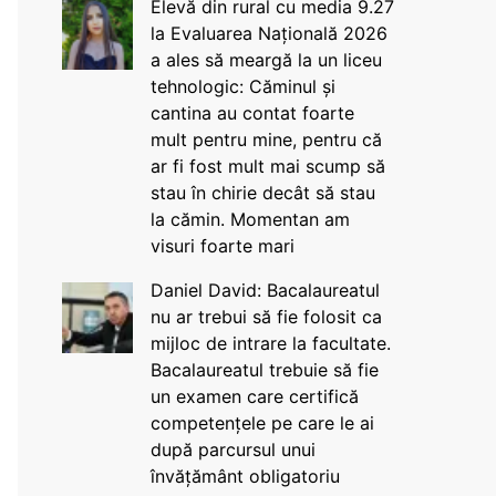
Elevă din rural cu media 9.27
la Evaluarea Națională 2026
a ales să meargă la un liceu
tehnologic: Căminul și
cantina au contat foarte
mult pentru mine, pentru că
ar fi fost mult mai scump să
stau în chirie decât să stau
la cămin. Momentan am
visuri foarte mari
Daniel David: Bacalaureatul
nu ar trebui să fie folosit ca
mijloc de intrare la facultate.
Bacalaureatul trebuie să fie
un examen care certifică
competențele pe care le ai
după parcursul unui
învățământ obligatoriu