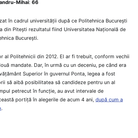
ndru-Mihai
:
66
zat în cadrul universității după ce Politehnica București
a din Pitești rezultatul fiind Universitatea Națională de
tehnica București.
al Politehnicii din 2012. El ar fi trebuit, conform vechii
 două mandate. Dar, în urmă cu un deceniu, pe când era
nvățământ Superior în guvernul Ponta, legea a fost
rii să aibă posibilitatea să candideze pentru un al
impul petrecut în funcție, au avut intervale de
ceastă portiță în alegerile de acum 4 ani,
după cum a
o
.