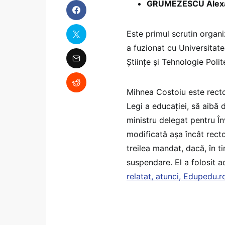
GRUMEZESCU Alexa
Este primul scrutin organi
a fuzionat cu Universitate
Științe și Tehnologie Poli
Mihnea Costoiu este rector 
Legi a educației, să aibă
ministru delegat pentru Î
modificată așa încât recto
treilea mandat, dacă, în t
suspendare. El a folosit a
relatat, atunci, Edupedu.r