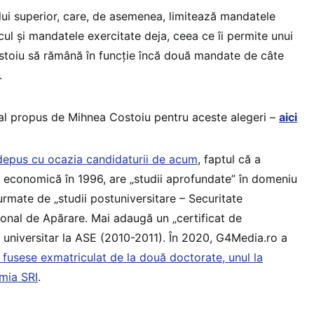
ui superior, care, de asemenea, limitează mandatele
alcul și mandatele exercitate deja, ceea ce îi permite unui
toiu să rămână în funcție încă două mandate de câte
.
l propus de Mihnea Costoiu pentru aceste alegeri –
aici
depus cu ocazia candidaturii de acum
, faptul că a
ie economică în 1996, are „studii aprofundate” în domeniu
urmate de „studii postuniversitare – Securitate
ional de Apărare. Mai adaugă un „certificat de
universitar la ASE (2010-2011). În 2020, G4Media.ro a
fusese exmatriculat de la două doctorate, unul la
emia SRI
.