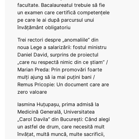
facultate. Bacalaureatul trebuie să fie
un examen care certifică competențele
pe care le ai după parcursul unui
învățământ obligatoriu
Trei rectori despre „anomaliile” din
noua Lege a salarizării: fostul ministru
Daniel David, surprins de proiectul
„care nu respectă nimic din ce știam” /
Marian Preda: Prin promovări foarte
mulți ajung să ia mai puțini bani /
Remus Pricopie: Un document care are
zero valoare
Iasmina Huțupașu, prima admisă la
Medicină Generală, Universitatea
„Carol Davila” din București: Când alegi
un astfel de drum, care necesită mult
învățat, multă muncă, multe sacrificii,