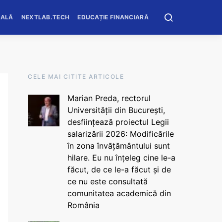
OALĂ
NEXTLAB.TECH
EDUCAȚIE FINANCIARĂ
CELE MAI CITITE ARTICOLE
Marian Preda, rectorul
Universității din București,
desființează proiectul Legii
salarizării 2026: Modificările
în zona învățământului sunt
hilare. Eu nu înțeleg cine le-a
făcut, de ce le-a făcut și de
ce nu este consultată
comunitatea academică din
România