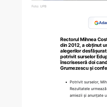
Foto: UPB
Adau
Rectorul Mihnea Cost
din 2012, a obținut u
alegerilor desfășurate
potrivit surselor Edu
înscriseseră doi cand
Grumezescu și confer
Potrivit surselor, M
Rezultatele urmează s
amiezii și anunțate ul