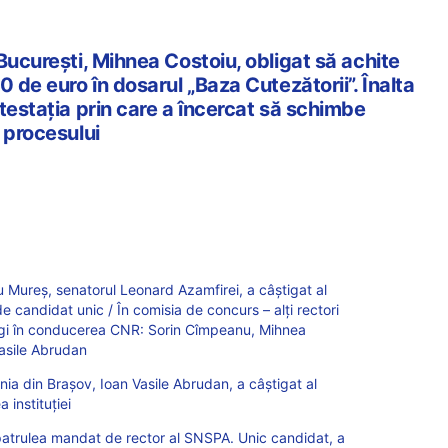
București, Mihnea Costoiu, obligat să achite
0 de euro în dosarul „Baza Cutezătorii”. Înalta
testația prin care a încercat să schimbe
 procesului
gu Mureș, senatorul Leonard Azamfirei, a câștigat al
 candidat unic / În comisia de concurs – alți rectori
egi în conducerea CNR: Sorin Cîmpeanu, Mihnea
Vasile Abrudan
ania din Brașov, Ioan Vasile Abrudan, a câștigat al
instituției
patrulea mandat de rector al SNSPA. Unic candidat, a