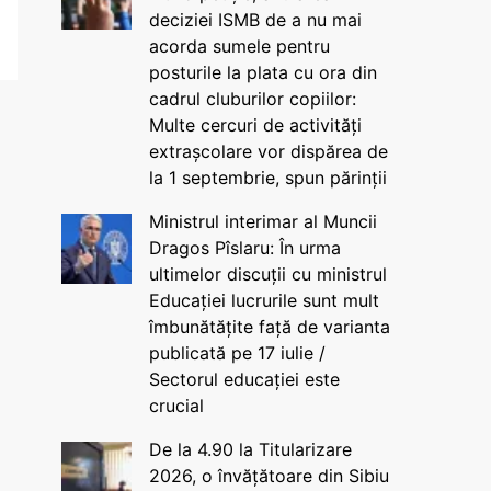
deciziei ISMB de a nu mai
acorda sumele pentru
posturile la plata cu ora din
cadrul cluburilor copiilor:
Multe cercuri de activități
extrașcolare vor dispărea de
la 1 septembrie, spun părinții
Ministrul interimar al Muncii
Dragos Pîslaru: În urma
ultimelor discuții cu ministrul
Educației lucrurile sunt mult
îmbunătățite față de varianta
publicată pe 17 iulie /
Sectorul educației este
crucial
De la 4.90 la Titularizare
2026, o învățătoare din Sibiu