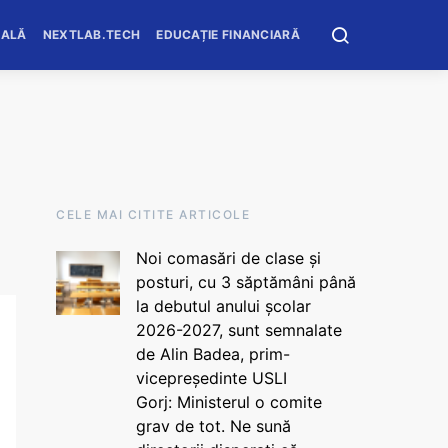
OALĂ
NEXTLAB.TECH
EDUCAȚIE FINANCIARĂ
CELE MAI CITITE ARTICOLE
Noi comasări de clase și
posturi, cu 3 săptămâni până
la debutul anului școlar
2026-2027, sunt semnalate
de Alin Badea, prim-
vicepreședinte USLI
Gorj: Ministerul o comite
grav de tot. Ne sună