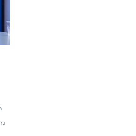
ă
tru