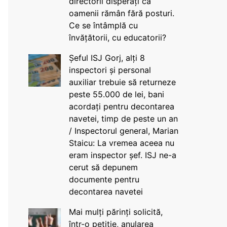
directorii disperați că
oamenii rămân fără posturi.
Ce se întâmplă cu
învățătorii, cu educatorii?
Șeful ISJ Gorj, alți 8
inspectori și personal
auxiliar trebuie să returneze
peste 55.000 de lei, bani
acordați pentru decontarea
navetei, timp de peste un an
/ Inspectorul general, Marian
Staicu: La vremea aceea nu
eram inspector șef. ISJ ne-a
cerut să depunem
documente pentru
decontarea navetei
Mai mulți părinți solicită,
într-o petiție, anularea