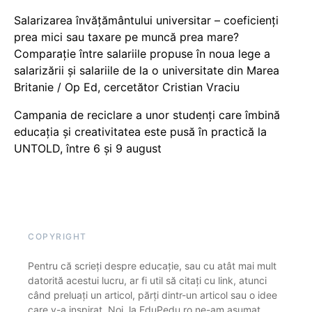
Salarizarea învățământului universitar – coeficienți
prea mici sau taxare pe muncă prea mare?
Comparație între salariile propuse în noua lege a
salarizării și salariile de la o universitate din Marea
Britanie / Op Ed, cercetător Cristian Vraciu
Campania de reciclare a unor studenți care îmbină
educația și creativitatea este pusă în practică la
UNTOLD, între 6 și 9 august
COPYRIGHT
Pentru că scrieți despre educație, sau cu atât mai mult
datorită acestui lucru, ar fi util să citați cu link, atunci
când preluați un articol, părți dintr-un articol sau o idee
care v-a inspirat. Noi, la EduPedu.ro ne-am asumat