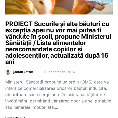
PROIECT Sucurile și alte băuturi cu
excepția apei nu vor mai putea fi
vândute în școli, propune Ministerul
Sănătății / Lista alimentelor
nerecomandate copiilor și
adolescenților, actualizată după 16
ani
16 decembrie 2024
Ștefan Lefter
Ministerul Sănătății propune un ordin (OMS) care va
interzice comercializarea oricăror băuturi îndulcite,
răcoritoare sau energizante în incinta unităților de
învățământ, permițând vânzarea doar a apei potabile
sau minerale îmbuteliată.…