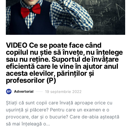
VIDEO Ce se poate face când
copilul nu știe să învețe, nu înțelege
sau nu reține. Suportul de învățare
eficientă care le vine în ajutor anul
acesta elevilor, părinților și
profesorilor (P)
19 septembrie 2022
Advertorial
Știați că sunt copii care învață aproape orice cu
ușurință și plăcere? Pentru care un examen e o
provocare, dar și o bucurie? Care de-abia așteaptă
să mai înțeleagă o…