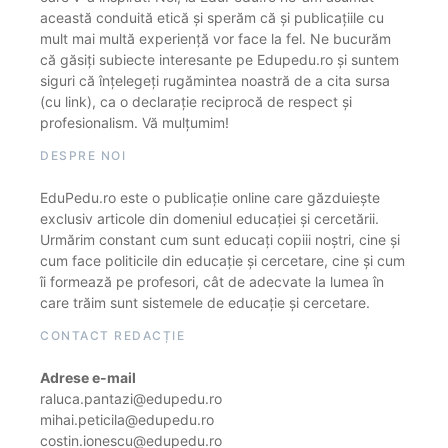
această conduită etică și sperăm că și publicațiile cu
mult mai multă experiență vor face la fel. Ne bucurăm
că găsiți subiecte interesante pe Edupedu.ro și suntem
siguri că înțelegeți rugămintea noastră de a cita sursa
(cu link), ca o declarație reciprocă de respect și
profesionalism. Vă mulțumim!
DESPRE NOI
EduPedu.ro este o publicație online care găzduiește
exclusiv articole din domeniul educației și cercetării.
Urmărim constant cum sunt educați copiii noștri, cine și
cum face politicile din educație și cercetare, cine și cum
îi formează pe profesori, cât de adecvate la lumea în
care trăim sunt sistemele de educație și cercetare.
CONTACT REDACȚIE
Adrese e-mail
raluca.pantazi@edupedu.ro
mihai.peticila@edupedu.ro
costin.ionescu@edupedu.ro