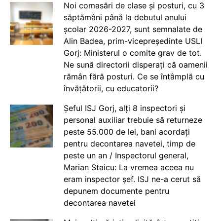
Noi comasări de clase și posturi, cu 3
săptămâni până la debutul anului
școlar 2026-2027, sunt semnalate de
Alin Badea, prim-vicepreședinte USLI
Gorj: Ministerul o comite grav de tot.
Ne sună directorii disperați că oamenii
rămân fără posturi. Ce se întâmplă cu
învățătorii, cu educatorii?
Șeful ISJ Gorj, alți 8 inspectori și
personal auxiliar trebuie să returneze
peste 55.000 de lei, bani acordați
pentru decontarea navetei, timp de
peste un an / Inspectorul general,
Marian Staicu: La vremea aceea nu
eram inspector șef. ISJ ne-a cerut să
depunem documente pentru
decontarea navetei