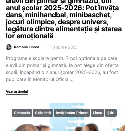
elevii din primar și gimnaziu, din
anul școlar 2025-2026: Pot învăța
dans, minihandbal, minibaschet,
jocuri olimpice, despre univers,
legătura dintre alimentație și starea
lor emoțională
10 aprilie 2025
Ramona Florea
Programele școlare pentru 7 noi opționale pe care
elevii din primar și gimnaziu le pot alege din oferta
școlii, începând din anul școlar 2025-2026, au fost
publicate în Monitorul Oficial…
Vezi articolul
Gimnaziu
Grădiniță
Învățământ Primar
Liceu
Știri