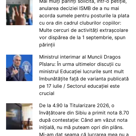
Mai mulți părinți solicită, într-o petiție,
anularea deciziei ISMB de a nu mai
acorda sumele pentru posturile la plata
cu ora din cadrul cluburilor copiilor:
Multe cercuri de activități extrașcolare
vor dispărea de la 1 septembrie, spun
părinții
Ministrul interimar al Muncii Dragos
Pîslaru: În urma ultimelor discuții cu
ministrul Educației lucrurile sunt mult
îmbunătățite față de varianta publicată
pe 17 iulie / Sectorul educației este
crucial
De la 4.90 la Titularizare 2026, o
învățătoare din Sibiu a primit nota 8.70
după contestație: Când am văzut nota
inițială, nu mă puteam opri din plâns.
Mi-am dat seama că lucrarea mea nu a