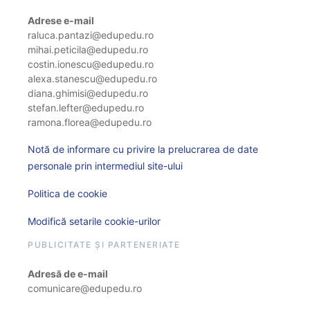
Adrese e-mail
raluca.pantazi@edupedu.ro
mihai.peticila@edupedu.ro
costin.ionescu@edupedu.ro
alexa.stanescu@edupedu.ro
diana.ghimisi@edupedu.ro
stefan.lefter@edupedu.ro
ramona.florea@edupedu.ro
Notă de informare cu privire la prelucrarea de date
personale prin intermediul site-ului
Politica de cookie
Modifică setarile cookie-urilor
PUBLICITATE ȘI PARTENERIATE
Adresă de e-mail
comunicare@edupedu.ro