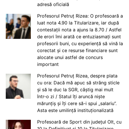
adresă oficială
Profesorul Petruț Rizea: O profesoară a
luat nota 4.90 la Titularizare, iar după
contestații nota a ajuns la 8.70 / Astfel
de erori îmi arată ce entuziasmați sunt
profesorii buni, cu experiență să vină la
corectat și ce resurse financiare sunt
alocate unui astfel de concurs
important
Profesorul Petruț Rizea, despre plata
cu ora: Dacă mă apuc să strâng sticle
și să le duc la SGR, câștig mai mult
într-o zi / Statul îți aruncă niște
mărunțiș și îți cere să-i spui „salariu”.
Asta este umilință instituționalizată
Profesoară de Sport din județul Olt, cu
10 la Definitivat și 10 la Titularizare