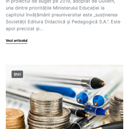
În proiectul de Buget pe 2019, adoptat de Guvern,
una dintre priorităţile Ministerului Educaţiei la
capitolul învăţământ preuniversitar este „susţinerea
Societăţii Editura Didactică şi Pedagogică S.A.”. Este
apoi precizat şi…
Vezi articolul
Știri