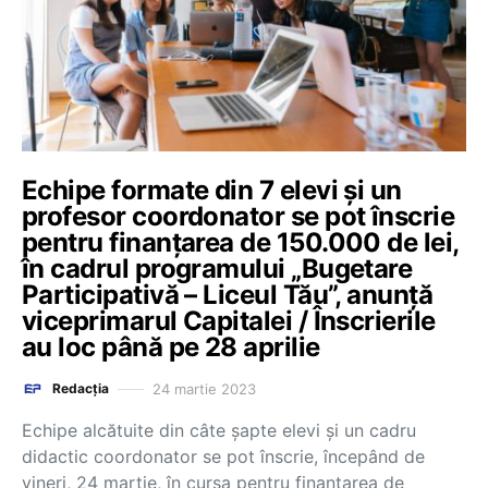
Echipe formate din 7 elevi și un
profesor coordonator se pot înscrie
pentru finanțarea de 150.000 de lei,
în cadrul programului „Bugetare
Participativă – Liceul Tău”, anunță
viceprimarul Capitalei / Înscrierile
au loc până pe 28 aprilie
24 martie 2023
Redacția
Echipe alcătuite din câte şapte elevi şi un cadru
didactic coordonator se pot înscrie, începând de
vineri, 24 martie, în cursa pentru finanţarea de