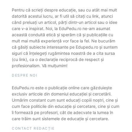
Pentru că scrieți despre educație, sau cu atât mai mult
datorită acestui lucru, ar fi util să citați cu link, atunci
când preluați un articol, părți dintr-un articol sau o idee
care v-a inspirat. Noi, la EduPedu.ro ne-am asumat
această conduită etică și sperăm că și publicațiile cu
mult mai multă experiență vor face la fel. Ne bucurăm
că găsiți subiecte interesante pe Edupedu.ro și suntem
siguri că înțelegeți rugămintea noastră de a cita sursa
(cu link), ca o declarație reciprocă de respect și
profesionalism. Vă mulțumim!
DESPRE NOI
EduPedu.ro este o publicație online care găzduiește
exclusiv articole din domeniul educației și cercetării.
Urmărim constant cum sunt educați copiii noștri, cine și
cum face politicile din educație și cercetare, cine și cum
îi formează pe profesori, cât de adecvate la lumea în
care trăim sunt sistemele de educație și cercetare.
CONTACT REDACȚIE