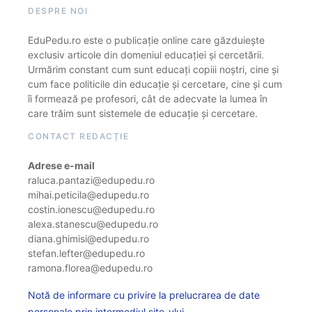
DESPRE NOI
EduPedu.ro este o publicație online care găzduiește
exclusiv articole din domeniul educației și cercetării.
Urmărim constant cum sunt educați copiii noștri, cine și
cum face politicile din educație și cercetare, cine și cum
îi formează pe profesori, cât de adecvate la lumea în
care trăim sunt sistemele de educație și cercetare.
CONTACT REDACȚIE
Adrese e-mail
raluca.pantazi@edupedu.ro
mihai.peticila@edupedu.ro
costin.ionescu@edupedu.ro
alexa.stanescu@edupedu.ro
diana.ghimisi@edupedu.ro
stefan.lefter@edupedu.ro
ramona.florea@edupedu.ro
Notă de informare cu privire la prelucrarea de date
personale prin intermediul site-ului