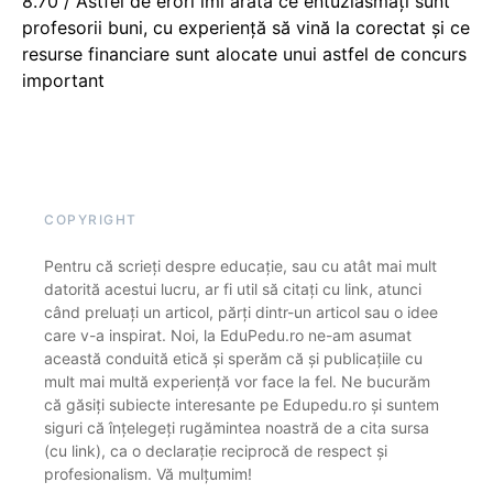
8.70 / Astfel de erori îmi arată ce entuziasmați sunt
profesorii buni, cu experiență să vină la corectat și ce
resurse financiare sunt alocate unui astfel de concurs
important
COPYRIGHT
Pentru că scrieți despre educație, sau cu atât mai mult
datorită acestui lucru, ar fi util să citați cu link, atunci
când preluați un articol, părți dintr-un articol sau o idee
care v-a inspirat. Noi, la EduPedu.ro ne-am asumat
această conduită etică și sperăm că și publicațiile cu
mult mai multă experiență vor face la fel. Ne bucurăm
că găsiți subiecte interesante pe Edupedu.ro și suntem
siguri că înțelegeți rugămintea noastră de a cita sursa
(cu link), ca o declarație reciprocă de respect și
profesionalism. Vă mulțumim!