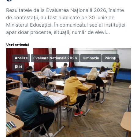
Rezultatele de la Evaluarea Națională 2026, înainte
de contestații, au fost publicate pe 30 iunie de
Ministerul Educației. În comunicatul sec al instituției
apar doar procente, situații, număr de elevi…
Vezi articolul
Analize
Evaluare Națională 2026
Gimnaziu
Părinți
Știri