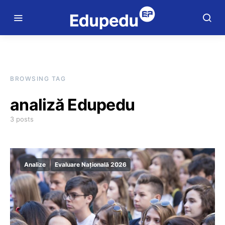
BROWSING TAG
analiză Edupedu
3 posts
Analize
Evaluare Națională 2026