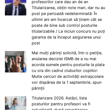
profesorilor care dau an de an
Titularizarea, obțin note mari, dar nu au
post pe perioadă nedeterminată: În
ultimii ani am încercat să ținem cât se
poate de bine sub control posturile
titularizabile / La niciun concurs nu poți
garanta de la început asigurarea unui
post
Mai mulți părinți solicită, într-o petiție,
anularea deciziei ISMB de a nu mai
acorda sumele pentru posturile la plata
cu ora din cadrul cluburilor copiilor:
Multe cercuri de activități extrașcolare
vor dispărea de la 1 septembrie, spun
părinții
Titularizare 2026. Astăzi, lista
posturilor pentru profesori va fi
actualizată, după repartizarea