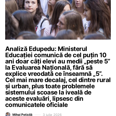
Analiză Edupedu: Ministerul
Educației comunică de cel puțin 10
ani doar câți elevi au medii „peste 5”
la Evaluarea Națională, fără să
explice vreodată ce înseamnă „5”.
Cel mai mare decalaj, cel dintre rural
și urban, plus toate problemele
sistemului scoase la iveală de
aceste evaluări, lipsesc din
comunicatele oficiale
3 iulie 2026
Mihai Peticilă