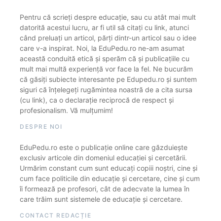
Pentru că scrieți despre educație, sau cu atât mai mult
datorită acestui lucru, ar fi util să citați cu link, atunci
când preluați un articol, părți dintr-un articol sau o idee
care v-a inspirat. Noi, la EduPedu.ro ne-am asumat
această conduită etică și sperăm că și publicațiile cu
mult mai multă experiență vor face la fel. Ne bucurăm
că găsiți subiecte interesante pe Edupedu.ro și suntem
siguri că înțelegeți rugămintea noastră de a cita sursa
(cu link), ca o declarație reciprocă de respect și
profesionalism. Vă mulțumim!
DESPRE NOI
EduPedu.ro este o publicație online care găzduiește
exclusiv articole din domeniul educației și cercetării.
Urmărim constant cum sunt educați copiii noștri, cine și
cum face politicile din educație și cercetare, cine și cum
îi formează pe profesori, cât de adecvate la lumea în
care trăim sunt sistemele de educație și cercetare.
CONTACT REDACȚIE