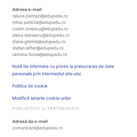
Adrese e-mail
raluca.pantazi@edupedu.ro
mihai.peticila@edupedu.ro
costin.ionescu@edupedu.ro
alexa.stanescu@edupedu.ro
diana.ghimisi@edupedu.ro
stefan.lefter@edupedu.ro
ramona.florea@edupedu.ro
Notă de informare cu privire la prelucrarea de date
personale prin intermediul site-ului
Politica de cookie
Modifică setarile cookie-urilor
PUBLICITATE ȘI PARTENERIATE
Adresă de e-mail
comunicare@edupedu.ro