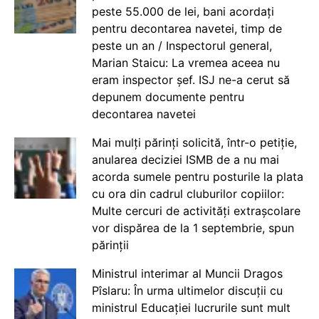
peste 55.000 de lei, bani acordați
pentru decontarea navetei, timp de
peste un an / Inspectorul general,
Marian Staicu: La vremea aceea nu
eram inspector șef. ISJ ne-a cerut să
depunem documente pentru
decontarea navetei
Mai mulți părinți solicită, într-o petiție,
anularea deciziei ISMB de a nu mai
acorda sumele pentru posturile la plata
cu ora din cadrul cluburilor copiilor:
Multe cercuri de activități extrașcolare
vor dispărea de la 1 septembrie, spun
părinții
Ministrul interimar al Muncii Dragos
Pîslaru: În urma ultimelor discuții cu
ministrul Educației lucrurile sunt mult