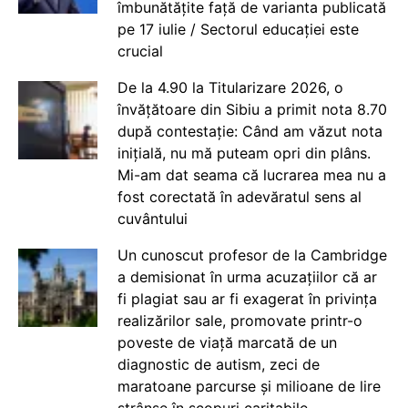
îmbunătățite față de varianta publicată
pe 17 iulie / Sectorul educației este
crucial
De la 4.90 la Titularizare 2026, o
învățătoare din Sibiu a primit nota 8.70
după contestație: Când am văzut nota
inițială, nu mă puteam opri din plâns.
Mi-am dat seama că lucrarea mea nu a
fost corectată în adevăratul sens al
cuvântului
Un cunoscut profesor de la Cambridge
a demisionat în urma acuzațiilor că ar
fi plagiat sau ar fi exagerat în privința
realizărilor sale, promovate printr-o
poveste de viață marcată de un
diagnostic de autism, zeci de
maratoane parcurse și milioane de lire
strânse în scopuri caritabile