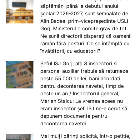
săptămâni până la debutul anului
școlar 2026-2027, sunt semnalate de
Alin Badea, prim-vicepreședinte USLI
Gorj: Ministerul o comite grav de tot.
Ne sună directorii disperați că oamenii
rămân fără posturi. Ce se întâmplă cu
învățătorii, cu educatorii?
Șeful ISJ Gorj, alți 8 inspectori și
personal auxiliar trebuie să returneze
peste 55.000 de lei, bani acordați
pentru decontarea navetei, timp de
peste un an / Inspectorul general,
Marian Staicu: La vremea aceea nu
eram inspector șef. ISJ ne-a cerut să
depunem documente pentru
decontarea navetei
Mai mulți părinți solicită, într-o petiție,