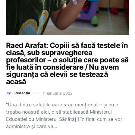
Raed Arafat: Copiii să facă testele în
clasă, sub supravegherea
profesorilor – o soluție care poate să
fie luată în considerare / Nu avem
siguranța că elevii se testează
acasă
11 ianuarie 2022
Redacția
“Una dintre soluțiile care s-au menționat – și nu e
treaba noastră aici, o să stabilească Ministerul
Educației cu Ministerul Sănătății în final cum se vor
administra și care va…