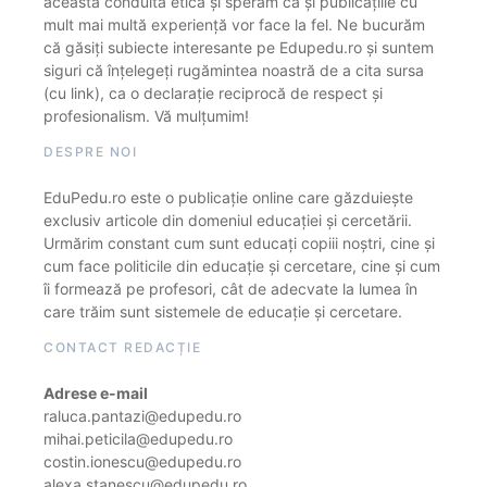
această conduită etică și sperăm că și publicațiile cu
mult mai multă experiență vor face la fel. Ne bucurăm
că găsiți subiecte interesante pe Edupedu.ro și suntem
siguri că înțelegeți rugămintea noastră de a cita sursa
(cu link), ca o declarație reciprocă de respect și
profesionalism. Vă mulțumim!
DESPRE NOI
EduPedu.ro este o publicație online care găzduiește
exclusiv articole din domeniul educației și cercetării.
Urmărim constant cum sunt educați copiii noștri, cine și
cum face politicile din educație și cercetare, cine și cum
îi formează pe profesori, cât de adecvate la lumea în
care trăim sunt sistemele de educație și cercetare.
CONTACT REDACȚIE
Adrese e-mail
raluca.pantazi@edupedu.ro
mihai.peticila@edupedu.ro
costin.ionescu@edupedu.ro
alexa.stanescu@edupedu.ro