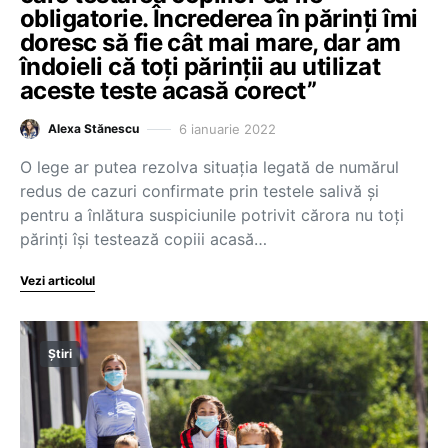
obligatorie. Încrederea în părinți îmi
doresc să fie cât mai mare, dar am
îndoieli că toți părinții au utilizat
aceste teste acasă corect”
6 ianuarie 2022
Alexa Stănescu
O lege ar putea rezolva situația legată de numărul
redus de cazuri confirmate prin testele salivă și
pentru a înlătura suspiciunile potrivit cărora nu toți
părinți își testează copiii acasă…
Vezi articolul
Știri