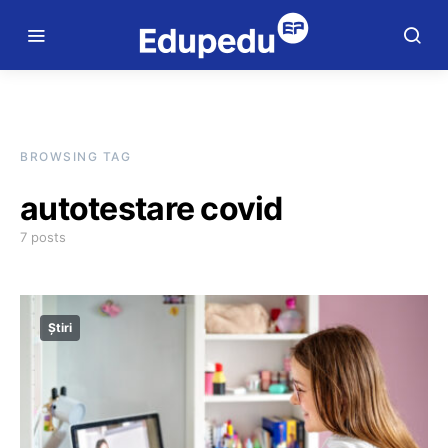
BROWSING TAG
autotestare covid
7 posts
Știri