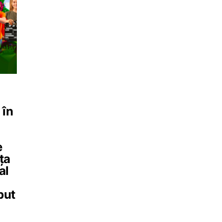
 în
e
ța
al
put