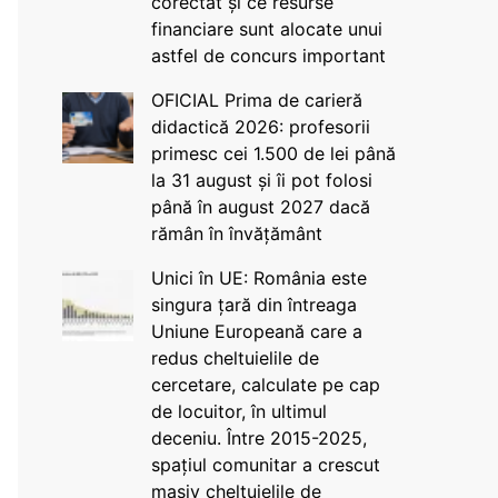
corectat și ce resurse
financiare sunt alocate unui
astfel de concurs important
OFICIAL Prima de carieră
didactică 2026: profesorii
primesc cei 1.500 de lei până
la 31 august și îi pot folosi
până în august 2027 dacă
rămân în învățământ
Unici în UE: România este
singura țară din întreaga
Uniune Europeană care a
redus cheltuielile de
cercetare, calculate pe cap
de locuitor, în ultimul
deceniu. Între 2015-2025,
spațiul comunitar a crescut
masiv cheltuielile de