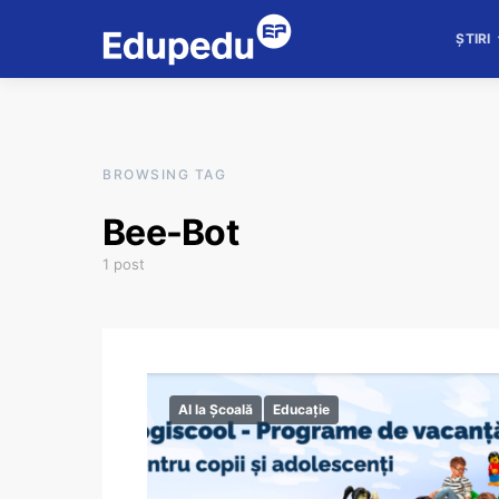
ȘTIRI
BROWSING TAG
Bee-Bot
1 post
AI la Școală
Educație