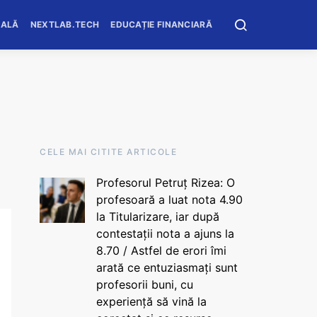
OALĂ
NEXTLAB.TECH
EDUCAȚIE FINANCIARĂ
CELE MAI CITITE ARTICOLE
Profesorul Petruț Rizea: O
profesoară a luat nota 4.90
la Titularizare, iar după
contestații nota a ajuns la
8.70 / Astfel de erori îmi
arată ce entuziasmați sunt
profesorii buni, cu
experiență să vină la