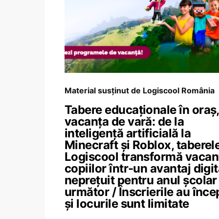
Material susținut de Logiscool România
Tabere educaționale în oraș,
vacanța de vară: de la
inteligență artificială la
Minecraft și Roblox, taberel
Logiscool transformă vacan
copiilor într-un avantaj digit
neprețuit pentru anul școlar
următor / Înscrierile au înce
și locurile sunt limitate