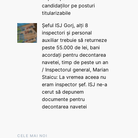
candidaților pe posturi
titularizabile
Șeful ISJ Gorj, alți 8
inspectori și personal
auxiliar trebuie să returneze
peste 55.000 de lei, bani
acordați pentru decontarea
navetei, timp de peste un an
/ Inspectorul general, Marian
Staicu: La vremea aceea nu
eram inspector șef. ISJ ne-a
cerut să depunem
documente pentru
decontarea navetei
CELE MAI NOI