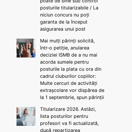
poate de bine sub control
posturile titularizabile / La
niciun concurs nu poți
garanta de la început
asigurarea unui post
Mai mulți părinți solicită,
într-o petiție, anularea
deciziei ISMB de a nu mai
acorda sumele pentru
posturile la plata cu ora din
cadrul cluburilor copiilor:
Multe cercuri de activități
extrașcolare vor dispărea de
la 1 septembrie, spun părinții
Titularizare 2026. Astăzi,
lista posturilor pentru
profesori va fi actualizată,
după repartizarea