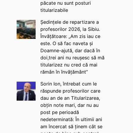
păcate nu sunt posturi
titularizabile
Ședințele de repartizare a
profesorilor 2026, la Sibiu.
Învățătoare: „Am zis iau ce
este. O să fac naveta și
Doamne-ajută, dar dacă în
doi,trei ani nu reușesc să mă
titularizez nu cred că mai
rămân în învățământ”
Sorin Ion, întrebat cum le
răspunde profesorilor care
dau an de an Titularizarea,
obțin note mari, dar nu au
post pe perioadă
nedeterminată: În ultimii ani
am încercat să ținem cât se