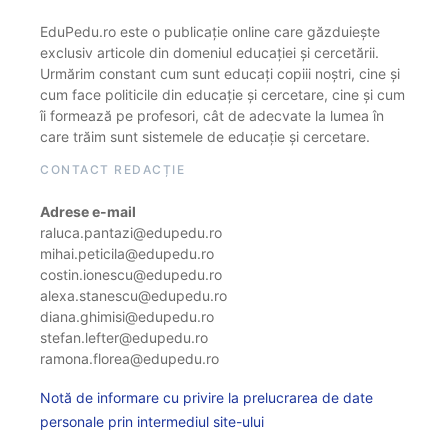
EduPedu.ro este o publicație online care găzduiește
exclusiv articole din domeniul educației și cercetării.
Urmărim constant cum sunt educați copiii noștri, cine și
cum face politicile din educație și cercetare, cine și cum
îi formează pe profesori, cât de adecvate la lumea în
care trăim sunt sistemele de educație și cercetare.
CONTACT REDACȚIE
Adrese e-mail
raluca.pantazi@edupedu.ro
mihai.peticila@edupedu.ro
costin.ionescu@edupedu.ro
alexa.stanescu@edupedu.ro
diana.ghimisi@edupedu.ro
stefan.lefter@edupedu.ro
ramona.florea@edupedu.ro
Notă de informare cu privire la prelucrarea de date
personale prin intermediul site-ului