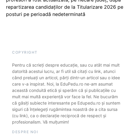
repartizarea candidaților de la Titularizare 2026 pe
posturi pe perioadă nedeterminată
COPYRIGHT
Pentru că scrieți despre educație, sau cu atât mai mult
datorită acestui lucru, ar fi util să citați cu link, atunci
când preluați un articol, părți dintr-un articol sau o idee
care v-a inspirat. Noi, la EduPedu.ro ne-am asumat
această conduită etică și sperăm că și publicațiile cu
mult mai multă experiență vor face la fel. Ne bucurăm
că găsiți subiecte interesante pe Edupedu.ro și suntem
siguri că înțelegeți rugămintea noastră de a cita sursa
(cu link), ca o declarație reciprocă de respect și
profesionalism. Vă mulțumim!
DESPRE NOI