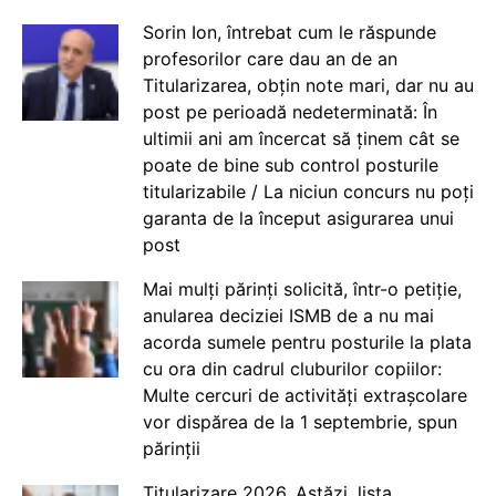
Sorin Ion, întrebat cum le răspunde
profesorilor care dau an de an
Titularizarea, obțin note mari, dar nu au
post pe perioadă nedeterminată: În
ultimii ani am încercat să ținem cât se
poate de bine sub control posturile
titularizabile / La niciun concurs nu poți
garanta de la început asigurarea unui
post
Mai mulți părinți solicită, într-o petiție,
anularea deciziei ISMB de a nu mai
acorda sumele pentru posturile la plata
cu ora din cadrul cluburilor copiilor:
Multe cercuri de activități extrașcolare
vor dispărea de la 1 septembrie, spun
părinții
Titularizare 2026. Astăzi, lista