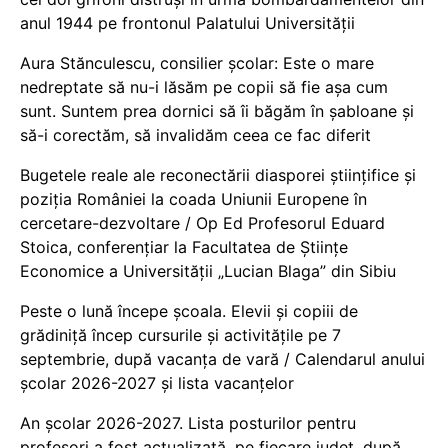
anul 1944 pe frontonul Palatului Universității
Aura Stănculescu, consilier școlar: Este o mare
nedreptate să nu-i lăsăm pe copii să fie așa cum
sunt. Suntem prea dornici să îi băgăm în șabloane și
să-i corectăm, să invalidăm ceea ce fac diferit
Bugetele reale ale reconectării diasporei științifice și
poziția României la coada Uniunii Europene în
cercetare-dezvoltare / Op Ed Profesorul Eduard
Stoica, conferențiar la Facultatea de Științe
Economice a Universității „Lucian Blaga” din Sibiu
Peste o lună începe școala. Elevii și copiii de
grădiniță încep cursurile și activitățile pe 7
septembrie, după vacanța de vară / Calendarul anului
școlar 2026-2027 și lista vacanțelor
An școlar 2026-2027. Lista posturilor pentru
profesori a fost actualizată, pe fiecare județ, după