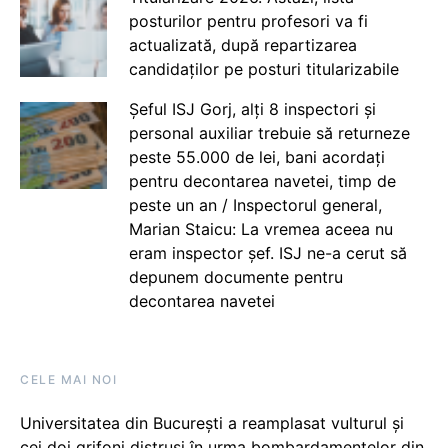
posturilor pentru profesori va fi
actualizată, după repartizarea
candidaților pe posturi titularizabile
Șeful ISJ Gorj, alți 8 inspectori și
personal auxiliar trebuie să returneze
peste 55.000 de lei, bani acordați
pentru decontarea navetei, timp de
peste un an / Inspectorul general,
Marian Staicu: La vremea aceea nu
eram inspector șef. ISJ ne-a cerut să
depunem documente pentru
decontarea navetei
CELE MAI NOI
Universitatea din București a reamplasat vulturul și
cei doi grifoni distruși în urma bombardamentelor din