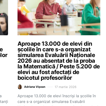
Aproape 13.000 de elevi din
ne
școlile în care s-a organizat
lor
simularea Evaluării Naționale
ă
2026 au absentat de la proba
la Matematică / Peste 5.200 de
elevi au fost afectați de
boicotul profesorilor
17 martie 2026
Adriana Vișean
a
Aproape 13.000 de elevi înscriși la școlile în
tanţi
care s-a organizat simularea Evaluării