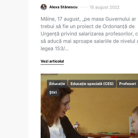
16 august 2022
Alexa Stănescu
Mâine, 17 august, „pe masa Guvernului ar
trebui să fie un proiect de Ordonanță de
Urgență privind salarizarea profesorilor, 
să aducă mai aproape salariile de nivelul 
legea 153/…
Vezi articolul
Educație
Educație specială (CES)
Profesori
Știri