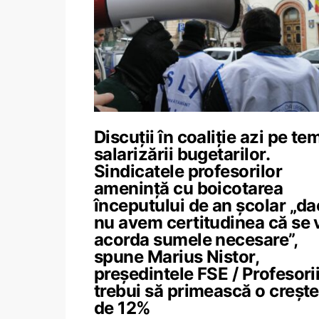
Discuții în coaliție azi pe te
salarizării bugetarilor.
Sindicatele profesorilor
amenință cu boicotarea
începutului de an școlar „d
nu avem certitudinea că se 
acorda sumele necesare”,
spune Marius Nistor,
președintele FSE / Profesorii
trebui să primească o crește
de 12%