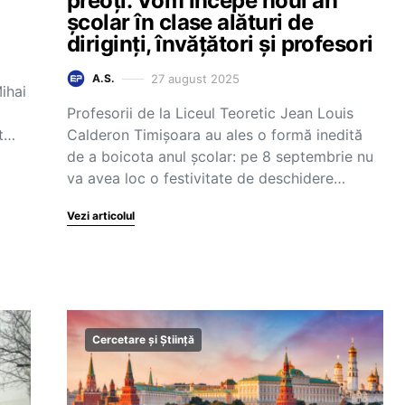
preoți. Vom începe noul an
școlar în clase alături de
diriginți, învățători și profesori
27 august 2025
A.S.
ihai
Profesorii de la Liceul Teoretic Jean Louis
st…
Calderon Timișoara au ales o formă inedită
de a boicota anul școlar: pe 8 septembrie nu
va avea loc o festivitate de deschidere…
Vezi articolul
Cercetare și Știință