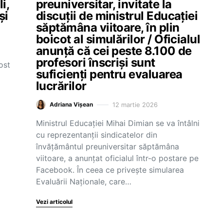
i,
preuniversitar, invitate la
și
discuții de ministrul Educației
săptămâna viitoare, în plin
boicot al simulărilor / Oficialul
anunță că cei peste 8.100 de
profesori înscriși sunt
ost
suficienți pentru evaluarea
lucrărilor
12 martie 2026
Adriana Vișean
Ministrul Educației Mihai Dimian se va întâlni
cu reprezentanții sindicatelor din
învățământul preuniversitar săptămâna
viitoare, a anunțat oficialul într-o postare pe
Facebook. În ceea ce privește simularea
Evaluării Naționale, care…
Vezi articolul