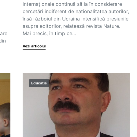
internaționale continuă să ia în considerare
cercetări indiferent de naționalitatea autorilor,
însă războiul din Ucraina intensifică presiunile
asupra editorilor, relatează revista Nature.
care
Mai precis, în timp ce…
din
Vezi articolul
Educație