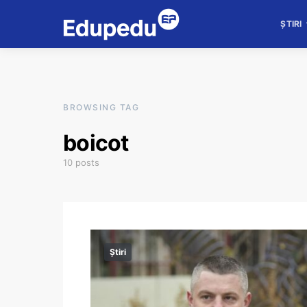
ȘTIRI
BROWSING TAG
boicot
10 posts
Știri