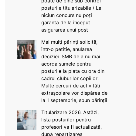
poate de bine sub control
posturile titularizabile / La
niciun concurs nu poți
garanta de la început
asigurarea unui post
Mai mulți părinți solicită,
într-o petiție, anularea
deciziei ISMB de a nu mai
acorda sumele pentru
posturile la plata cu ora din
cadrul cluburilor copiilor:
Multe cercuri de activități
extrașcolare vor dispărea de
la 1 septembrie, spun părinții
Titularizare 2026. Astăzi,
lista posturilor pentru
profesori va fi actualizată,
după repartizarea