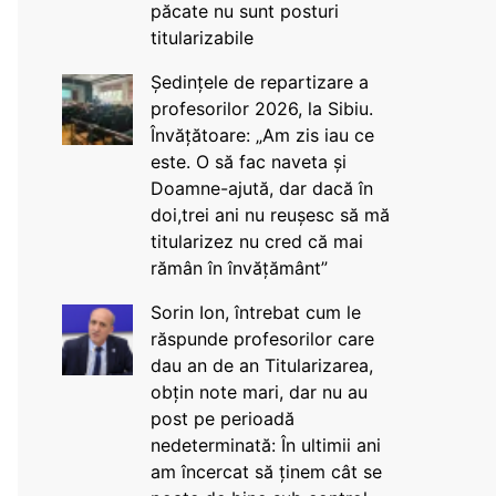
păcate nu sunt posturi
titularizabile
Ședințele de repartizare a
profesorilor 2026, la Sibiu.
Învățătoare: „Am zis iau ce
este. O să fac naveta și
Doamne-ajută, dar dacă în
doi,trei ani nu reușesc să mă
titularizez nu cred că mai
rămân în învățământ”
Sorin Ion, întrebat cum le
răspunde profesorilor care
dau an de an Titularizarea,
obțin note mari, dar nu au
post pe perioadă
nedeterminată: În ultimii ani
am încercat să ținem cât se