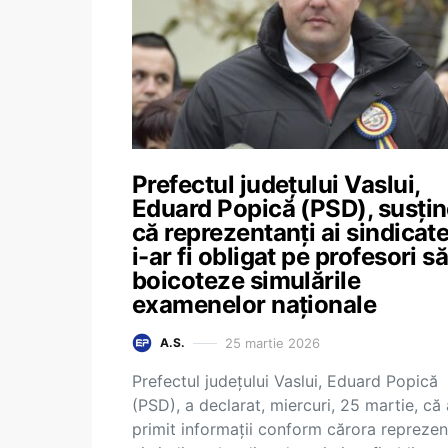
Prefectul județului Vaslui,
Eduard Popică (PSD), susţi
că reprezentanţi ai sindicate
i-ar fi obligat pe profesori s
boicoteze simulările
examenelor naţionale
25 martie 2026
A.S.
Prefectul județului Vaslui, Eduard Popică
(PSD), a declarat, miercuri, 25 martie, că 
primit informaţii conform cărora reprezen