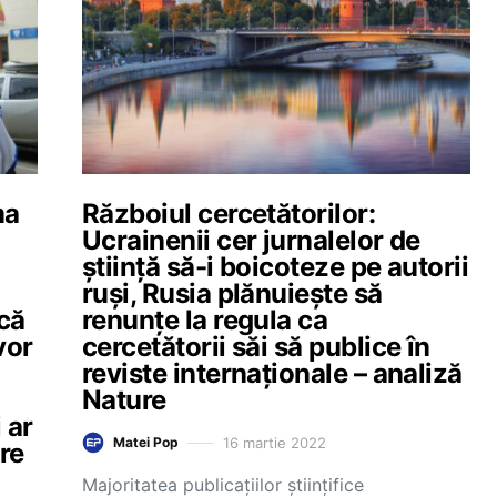
ma
Războiul cercetătorilor:
Ucrainenii cer jurnalelor de
știință să-i boicoteze pe autorii
ruși, Rusia plănuiește să
acă
renunțe la regula ca
vor
cercetătorii săi să publice în
reviste internaționale – analiză
Nature
 ar
16 martie 2022
Matei Pop
re
Majoritatea publicațiilor științifice