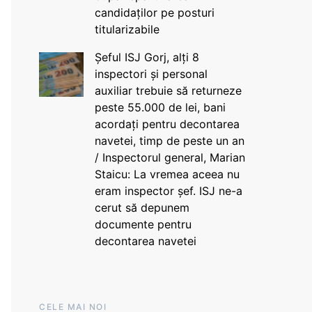
candidaților pe posturi
titularizabile
Șeful ISJ Gorj, alți 8
inspectori și personal
auxiliar trebuie să returneze
peste 55.000 de lei, bani
acordați pentru decontarea
navetei, timp de peste un an
/ Inspectorul general, Marian
Staicu: La vremea aceea nu
eram inspector șef. ISJ ne-a
cerut să depunem
documente pentru
decontarea navetei
CELE MAI NOI