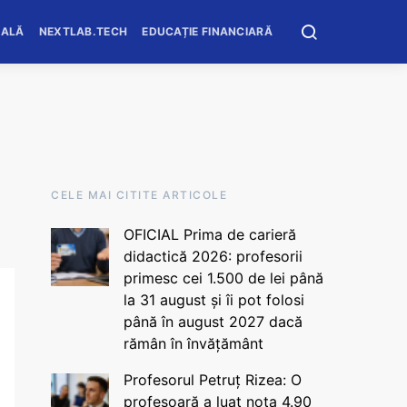
OALĂ
NEXTLAB.TECH
EDUCAȚIE FINANCIARĂ
CELE MAI CITITE ARTICOLE
OFICIAL Prima de carieră
didactică 2026: profesorii
primesc cei 1.500 de lei până
la 31 august și îi pot folosi
până în august 2027 dacă
rămân în învățământ
Profesorul Petruț Rizea: O
profesoară a luat nota 4.90