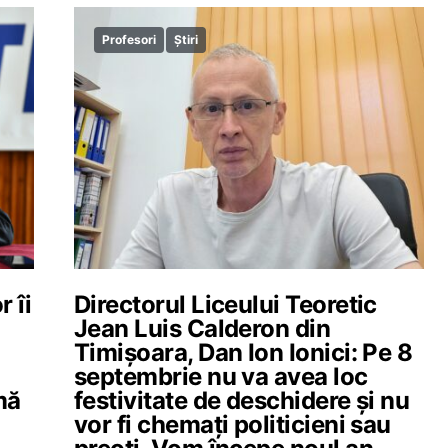
Profesori
Știri
 îi
Directorul Liceului Teoretic
Jean Luis Calderon din
Timișoara, Dan Ion Ionici: Pe 8
septembrie nu va avea loc
mă
festivitate de deschidere și nu
vor fi chemați politicieni sau