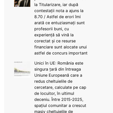
la Titularizare, iar după
contestații nota a ajuns la
8.70 / Astfel de erori îmi
arată ce entuziasmați sunt
profesorii buni, cu
experiență să vină la
corectat și ce resurse
financiare sunt alocate unui
astfel de concurs important
Unici în UE: România este
singura țară din întreaga
Uniune Europeană care a
redus cheltuielile de
cercetare, calculate pe cap
de locuitor, în ultimul
deceniu. Între 2015-2025,
spațiul comunitar a crescut
masiv cheltuielile de