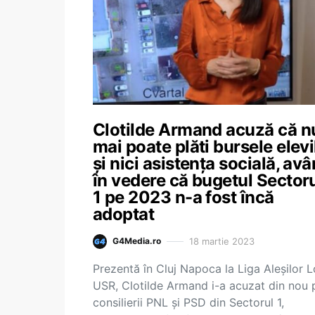
Clotilde Armand acuză că n
mai poate plăti bursele elevi
și nici asistența socială, av
în vedere că bugetul Sectoru
1 pe 2023 n-a fost încă
adoptat
18 martie 2023
G4Media.ro
Prezentă în Cluj Napoca la Liga Aleșilor L
USR, Clotilde Armand i-a acuzat din nou 
consilierii PNL și PSD din Sectorul 1,