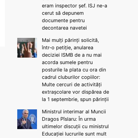
eram inspector șef. ISJ ne-a
cerut să depunem
documente pentru
decontarea navetei
Mai mulți părinți solicită,
într-o petiție, anularea
deciziei ISMB de a nu mai
acorda sumele pentru
posturile la plata cu ora din
cadrul cluburilor copiilor:
Multe cercuri de activități
extrașcolare vor dispărea de
la 1 septembrie, spun părinții
Ministrul interimar al Muncii
Dragos Pîslaru: În urma
ultimelor discuții cu ministrul
Educației lucrurile sunt mult