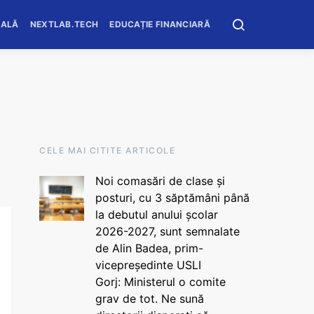
OALĂ
NEXTLAB.TECH
EDUCAȚIE FINANCIARĂ
CELE MAI CITITE ARTICOLE
Noi comasări de clase și
posturi, cu 3 săptămâni până
la debutul anului școlar
2026-2027, sunt semnalate
de Alin Badea, prim-
vicepreședinte USLI
Gorj: Ministerul o comite
grav de tot. Ne sună