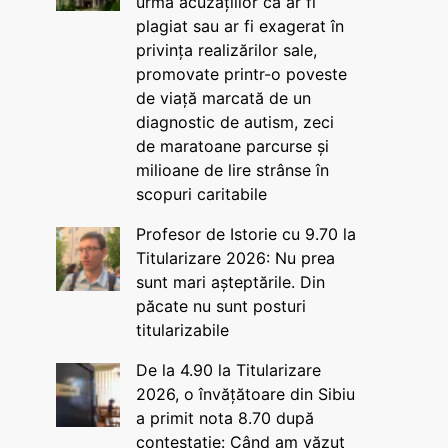
urma acuzațiilor că ar fi
plagiat sau ar fi exagerat în
privința realizărilor sale,
promovate printr-o poveste
de viață marcată de un
diagnostic de autism, zeci
de maratoane parcurse și
milioane de lire strânse în
scopuri caritabile
Profesor de Istorie cu 9.70 la
Titularizare 2026: Nu prea
sunt mari așteptările. Din
păcate nu sunt posturi
titularizabile
De la 4.90 la Titularizare
2026, o învățătoare din Sibiu
a primit nota 8.70 după
contestație: Când am văzut