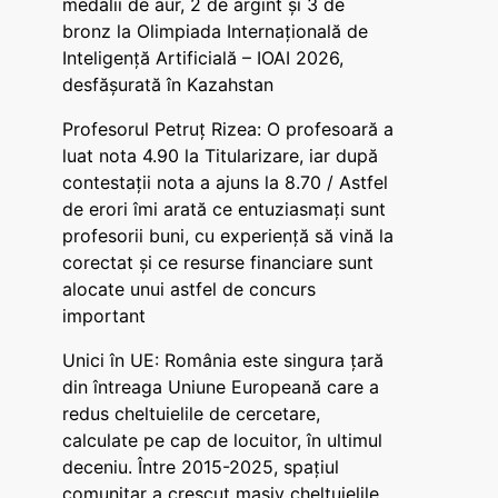
medalii de aur, 2 de argint și 3 de
bronz la Olimpiada Internațională de
Inteligență Artificială – IOAI 2026,
desfășurată în Kazahstan
Profesorul Petruț Rizea: O profesoară a
luat nota 4.90 la Titularizare, iar după
contestații nota a ajuns la 8.70 / Astfel
de erori îmi arată ce entuziasmați sunt
profesorii buni, cu experiență să vină la
corectat și ce resurse financiare sunt
alocate unui astfel de concurs
important
Unici în UE: România este singura țară
din întreaga Uniune Europeană care a
redus cheltuielile de cercetare,
calculate pe cap de locuitor, în ultimul
deceniu. Între 2015-2025, spațiul
comunitar a crescut masiv cheltuielile