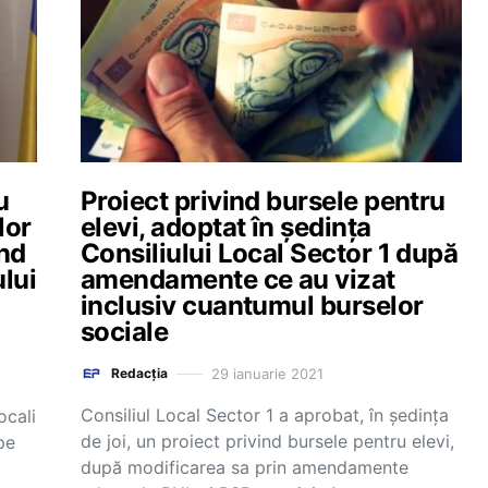
u
Proiect privind bursele pentru
lor
elevi, adoptat în şedinţa
ând
Consiliului Local Sector 1 după
lui
amendamente ce au vizat
inclusiv cuantumul burselor
sociale
29 ianuarie 2021
Redacția
Consiliul Local Sector 1 a aprobat, în şedinţa
ocali
de joi, un proiect privind bursele pentru elevi,
pe
după modificarea sa prin amendamente