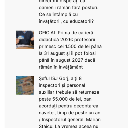
directorii disperați că
oamenii rămân fără posturi.
Ce se întâmplă cu
învățătorii, cu educatorii?
OFICIAL Prima de carieră
didactică 2026: profesorii
primesc cei 1.500 de lei până
la 31 august și îi pot folosi
până în august 2027 dacă
rămân în învățământ
Șeful ISJ Gorj, alți 8
inspectori și personal
auxiliar trebuie să returneze
peste 55.000 de lei, bani
acordați pentru decontarea
navetei, timp de peste un an
/ Inspectorul general, Marian
Staicu: La vremea aceea nu