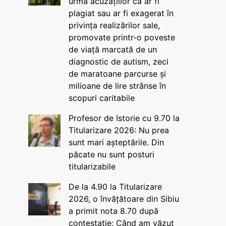
urma acuzațiilor că ar fi
plagiat sau ar fi exagerat în
privința realizărilor sale,
promovate printr-o poveste
de viață marcată de un
diagnostic de autism, zeci
de maratoane parcurse și
milioane de lire strânse în
scopuri caritabile
Profesor de Istorie cu 9.70 la
Titularizare 2026: Nu prea
sunt mari așteptările. Din
păcate nu sunt posturi
titularizabile
De la 4.90 la Titularizare
2026, o învățătoare din Sibiu
a primit nota 8.70 după
contestație: Când am văzut