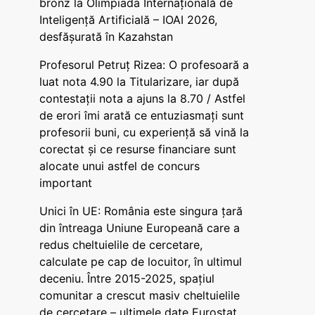
bronz la Olimpiada Internațională de
Inteligență Artificială – IOAI 2026,
desfășurată în Kazahstan
Profesorul Petruț Rizea: O profesoară a
luat nota 4.90 la Titularizare, iar după
contestații nota a ajuns la 8.70 / Astfel
de erori îmi arată ce entuziasmați sunt
profesorii buni, cu experiență să vină la
corectat și ce resurse financiare sunt
alocate unui astfel de concurs
important
Unici în UE: România este singura țară
din întreaga Uniune Europeană care a
redus cheltuielile de cercetare,
calculate pe cap de locuitor, în ultimul
deceniu. Între 2015-2025, spațiul
comunitar a crescut masiv cheltuielile
de cercetare – ultimele date Eurostat