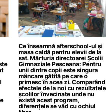
Ce înseamnă afterschool-ul și
masa caldă pentru elevii de la
sat. Mărturia directoarei Școlii
ste
Gimnaziale Pesceana: Pentru
at
unii dintre copii este singura
mâncare gătită pe care o
l
primesc în acea zi. Comparând
efectele de la noi cu rezultatele
școlilor învecinate unde nu
le
există acest program,
a
diferențele se văd cu ochiul