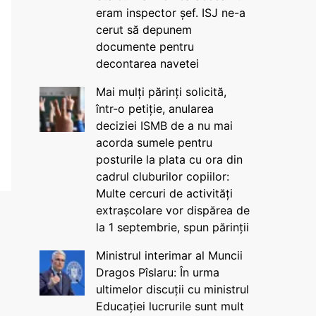
eram inspector șef. ISJ ne-a
cerut să depunem
documente pentru
decontarea navetei
Mai mulți părinți solicită,
într-o petiție, anularea
deciziei ISMB de a nu mai
acorda sumele pentru
posturile la plata cu ora din
cadrul cluburilor copiilor:
Multe cercuri de activități
extrașcolare vor dispărea de
la 1 septembrie, spun părinții
Ministrul interimar al Muncii
Dragos Pîslaru: În urma
ultimelor discuții cu ministrul
Educației lucrurile sunt mult