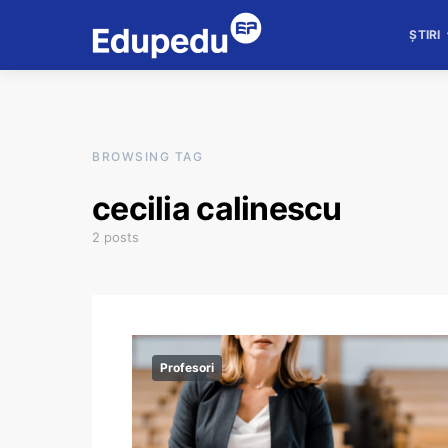
ȘTIRI
BROWSING TAG
cecilia calinescu
2 posts
Profesori