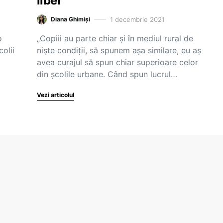
liber
1 decembrie 2021
Diana Ghimiși
o
„Copiii au parte chiar și în mediul rural de
olii
niște condiții, să spunem așa similare, eu aș
avea curajul să spun chiar superioare celor
din școlile urbane. Când spun lucrul…
Vezi articolul