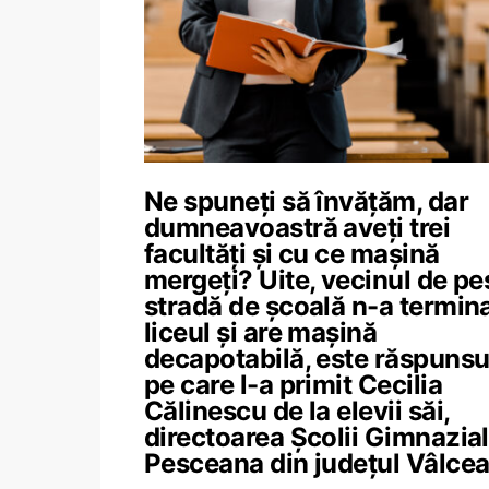
Ne spuneți să învățăm, dar
dumneavoastră aveți trei
facultăți și cu ce mașină
mergeți? Uite, vecinul de pe
stradă de școală n-a termin
liceul și are mașină
decapotabilă, este răspunsu
pe care l-a primit Cecilia
Călinescu de la elevii săi,
directoarea Școlii Gimnazia
Pesceana din județul Vâlce