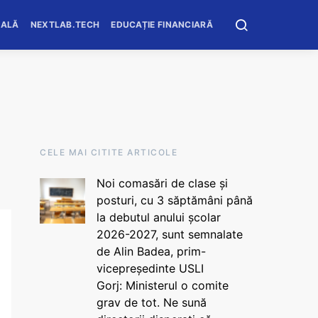
OALĂ
NEXTLAB.TECH
EDUCAȚIE FINANCIARĂ
CELE MAI CITITE ARTICOLE
Noi comasări de clase și
posturi, cu 3 săptămâni până
la debutul anului școlar
2026-2027, sunt semnalate
de Alin Badea, prim-
vicepreședinte USLI
Gorj: Ministerul o comite
grav de tot. Ne sună