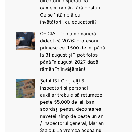
directorii disperați că
oamenii rămân fără posturi.
Ce se întâmplă cu
învățătorii, cu educatorii?
OFICIAL Prima de carieră
didactică 2026: profesorii
primesc cei 1.500 de lei până
la 31 august și îi pot folosi
până în august 2027 dacă
rămân în învățământ
Șeful ISJ Gorj, alți 8
inspectori și personal
auxiliar trebuie să returneze
peste 55.000 de lei, bani
acordați pentru decontarea
navetei, timp de peste un an
/ Inspectorul general, Marian
Staicu: La vremea aceea nu