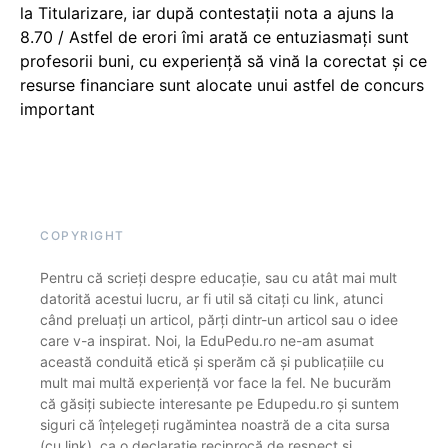
la Titularizare, iar după contestații nota a ajuns la
8.70 / Astfel de erori îmi arată ce entuziasmați sunt
profesorii buni, cu experiență să vină la corectat și ce
resurse financiare sunt alocate unui astfel de concurs
important
COPYRIGHT
Pentru că scrieți despre educație, sau cu atât mai mult
datorită acestui lucru, ar fi util să citați cu link, atunci
când preluați un articol, părți dintr-un articol sau o idee
care v-a inspirat. Noi, la EduPedu.ro ne-am asumat
această conduită etică și sperăm că și publicațiile cu
mult mai multă experiență vor face la fel. Ne bucurăm
că găsiți subiecte interesante pe Edupedu.ro și suntem
siguri că înțelegeți rugămintea noastră de a cita sursa
(cu link), ca o declarație reciprocă de respect și