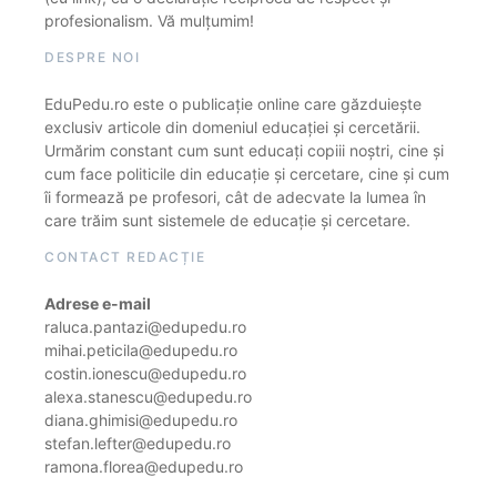
profesionalism. Vă mulțumim!
DESPRE NOI
EduPedu.ro este o publicație online care găzduiește
exclusiv articole din domeniul educației și cercetării.
Urmărim constant cum sunt educați copiii noștri, cine și
cum face politicile din educație și cercetare, cine și cum
îi formează pe profesori, cât de adecvate la lumea în
care trăim sunt sistemele de educație și cercetare.
CONTACT REDACȚIE
Adrese e-mail
raluca.pantazi@edupedu.ro
mihai.peticila@edupedu.ro
costin.ionescu@edupedu.ro
alexa.stanescu@edupedu.ro
diana.ghimisi@edupedu.ro
stefan.lefter@edupedu.ro
ramona.florea@edupedu.ro