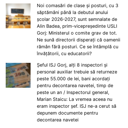
Noi comasări de clase și posturi, cu 3
săptămâni până la debutul anului
școlar 2026-2027, sunt semnalate de
Alin Badea, prim-vicepreședinte USLI
Gorj: Ministerul o comite grav de tot.
Ne sună directorii disperați că oamenii
rămân fără posturi. Ce se întâmplă cu
învățătorii, cu educatorii?
Șeful ISJ Gorj, alți 8 inspectori și
personal auxiliar trebuie să returneze
peste 55.000 de lei, bani acordați
pentru decontarea navetei, timp de
peste un an / Inspectorul general,
Marian Staicu: La vremea aceea nu
eram inspector șef. ISJ ne-a cerut să
depunem documente pentru
decontarea navetei