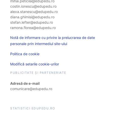
mihai.peticila@edupedu.ro
costin.ionescu@edupedu.ro
alexa.stanescu@edupedu.ro
diana.ghimisi@edupedu.ro
stefan.lefter@edupedu.ro
ramona.florea@edupedu.ro
Notă de informare cu privire la prelucrarea de date
personale prin intermediul site-ului
Politica de cookie
Modifică setarile cookie-urilor
PUBLICITATE ȘI PARTENERIATE
Adresă de e-mail
comunicare@edupedu.ro
STATISTICI EDUPEDU.RO