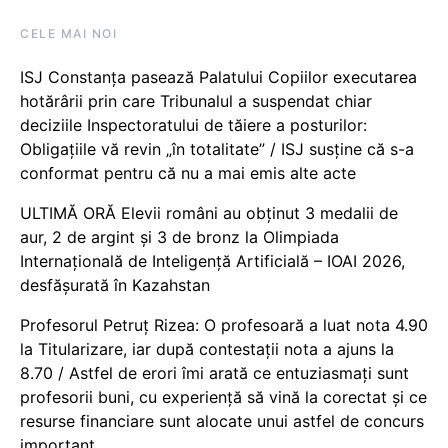
CELE MAI NOI
ISJ Constanța pasează Palatului Copiilor executarea
hotărârii prin care Tribunalul a suspendat chiar
deciziile Inspectoratului de tăiere a posturilor:
Obligațiile vă revin „în totalitate” / ISJ susține că s-a
conformat pentru că nu a mai emis alte acte
ULTIMĂ ORĂ Elevii români au obținut 3 medalii de
aur, 2 de argint și 3 de bronz la Olimpiada
Internațională de Inteligență Artificială – IOAI 2026,
desfășurată în Kazahstan
Profesorul Petruț Rizea: O profesoară a luat nota 4.90
la Titularizare, iar după contestații nota a ajuns la
8.70 / Astfel de erori îmi arată ce entuziasmați sunt
profesorii buni, cu experiență să vină la corectat și ce
resurse financiare sunt alocate unui astfel de concurs
important