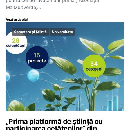
pentru cei de învățământ primar, Asociația
MaiMultVerde,…
Vezi articolul
Cercetare și Știință
Universitate
„Prima platformă de știință cu
participarea cetățenilor” din