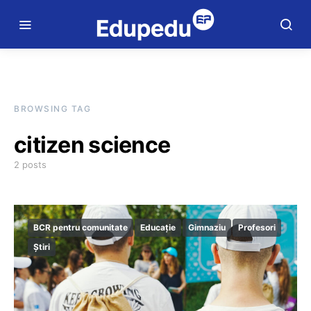
BROWSING TAG
citizen science
2 posts
BCR pentru comunitate
Educație
Gimnaziu
Profesori
Știri