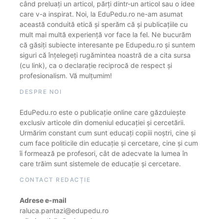
când preluați un articol, părți dintr-un articol sau o idee
care v-a inspirat. Noi, la EduPedu.ro ne-am asumat
această conduită etică și sperăm că și publicațiile cu
mult mai multă experiență vor face la fel. Ne bucurăm
că găsiți subiecte interesante pe Edupedu.ro și suntem
siguri că înțelegeți rugămintea noastră de a cita sursa
(cu link), ca o declarație reciprocă de respect și
profesionalism. Vă mulțumim!
DESPRE NOI
EduPedu.ro este o publicație online care găzduiește
exclusiv articole din domeniul educației și cercetării.
Urmărim constant cum sunt educați copiii noștri, cine și
cum face politicile din educație și cercetare, cine și cum
îi formează pe profesori, cât de adecvate la lumea în
care trăim sunt sistemele de educație și cercetare.
CONTACT REDACȚIE
Adrese e-mail
raluca.pantazi@edupedu.ro