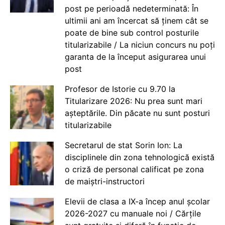
post pe perioadă nedeterminată: În
ultimii ani am încercat să ținem cât se
poate de bine sub control posturile
titularizabile / La niciun concurs nu poți
garanta de la început asigurarea unui
post
Profesor de Istorie cu 9.70 la
Titularizare 2026: Nu prea sunt mari
așteptările. Din păcate nu sunt posturi
titularizabile
Secretarul de stat Sorin Ion: La
disciplinele din zona tehnologică există
o criză de personal calificat pe zona
de maiștri-instructori
Elevii de clasa a IX-a încep anul școlar
2026-2027 cu manuale noi / Cărțile