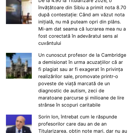
De la 4.90 la Titularizare 2026, o
învățătoare din Sibiu a primit nota 8.70
după contestație: Când am văzut nota
inițială, nu mă puteam opri din plâns.
Mi-am dat seama că lucrarea mea nu a
fost corectată în adevăratul sens al
cuvântului
Un cunoscut profesor de la Cambridge
a demisionat în urma acuzațiilor că ar
fi plagiat sau ar fi exagerat în privința
realizărilor sale, promovate printr-o
poveste de viață marcată de un
diagnostic de autism, zeci de
maratoane parcurse și milioane de lire
strânse în scopuri caritabile
Sorin Ion, întrebat cum le răspunde
profesorilor care dau an de an
Titularizarea, obțin note mari, dar nu au