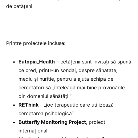
de cetățeni.
Printre proiectele incluse:
Eutopia_Health
– cetățenii sunt invitați să spună
ce cred, printr-un sondaj, despre sănătate,
mediu și nuriție, pentru a ajuta echipa de
cercetători să „înțeleagă mai bine provocările
din domeniul sănătății”
REThink
– „joc terapeutic care utilizează
cercetarea psihologică”
Butterfly Monitoring Project
, proiect
internațional