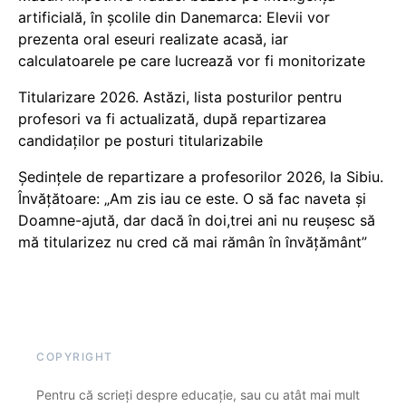
artificială, în școlile din Danemarca: Elevii vor
prezenta oral eseuri realizate acasă, iar
calculatoarele pe care lucrează vor fi monitorizate
Titularizare 2026. Astăzi, lista posturilor pentru
profesori va fi actualizată, după repartizarea
candidaților pe posturi titularizabile
Ședințele de repartizare a profesorilor 2026, la Sibiu.
Învățătoare: „Am zis iau ce este. O să fac naveta și
Doamne-ajută, dar dacă în doi,trei ani nu reușesc să
mă titularizez nu cred că mai rămân în învățământ”
COPYRIGHT
Pentru că scrieți despre educație, sau cu atât mai mult