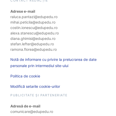
CONTACT REDACȚIE
Adrese e-mail
raluca.pantazi@edupedu.ro
mihai.peticila@edupedu.ro
costin.ionescu@edupedu.ro
alexa.stanescu@edupedu.ro
diana.ghimisi@edupedu.ro
stefan.lefter@edupedu.ro
ramona.florea@edupedu.ro
Notă de informare cu privire la prelucrarea de date
personale prin intermediul site-ului
Politica de cookie
Modifică setarile cookie-urilor
PUBLICITATE ȘI PARTENERIATE
Adresă de e-mail
comunicare@edupedu.ro