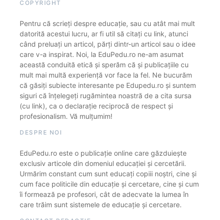
COPYRIGHT
Pentru că scrieți despre educație, sau cu atât mai mult
datorită acestui lucru, ar fi util să citați cu link, atunci
când preluați un articol, părți dintr-un articol sau o idee
care v-a inspirat. Noi, la EduPedu.ro ne-am asumat
această conduită etică și sperăm că și publicațiile cu
mult mai multă experiență vor face la fel. Ne bucurăm
că găsiți subiecte interesante pe Edupedu.ro și suntem
siguri că înțelegeți rugămintea noastră de a cita sursa
(cu link), ca o declarație reciprocă de respect și
profesionalism. Vă mulțumim!
DESPRE NOI
EduPedu.ro este o publicație online care găzduiește
exclusiv articole din domeniul educației și cercetării.
Urmărim constant cum sunt educați copiii noștri, cine și
cum face politicile din educație și cercetare, cine și cum
îi formează pe profesori, cât de adecvate la lumea în
care trăim sunt sistemele de educație și cercetare.