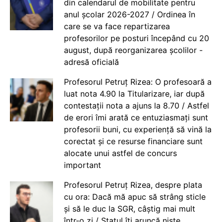
din calendarul de mobilitate pentru
anul școlar 2026-2027 / Ordinea în
care se va face repartizarea
profesorilor pe posturi începând cu 20
august, după reorganizarea școlilor -
adresă oficială
Profesorul Petruț Rizea: O profesoară a
luat nota 4.90 la Titularizare, iar după
contestații nota a ajuns la 8.70 / Astfel
de erori îmi arată ce entuziasmați sunt
profesorii buni, cu experiență să vină la
corectat și ce resurse financiare sunt
alocate unui astfel de concurs
important
Profesorul Petruț Rizea, despre plata
cu ora: Dacă mă apuc să strâng sticle
și să le duc la SGR, câștig mai mult
într-o zi / Statul îți aruncă niște