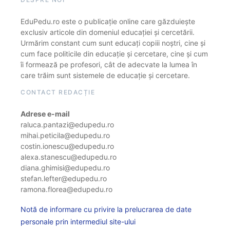
EduPedu.ro este o publicație online care găzduiește
exclusiv articole din domeniul educației și cercetării.
Urmărim constant cum sunt educați copiii noștri, cine și
cum face politicile din educație și cercetare, cine și cum
îi formează pe profesori, cât de adecvate la lumea în
care trăim sunt sistemele de educație și cercetare.
CONTACT REDACȚIE
Adrese e-mail
raluca.pantazi@edupedu.ro
mihai.peticila@edupedu.ro
costin.ionescu@edupedu.ro
alexa.stanescu@edupedu.ro
diana.ghimisi@edupedu.ro
stefan.lefter@edupedu.ro
ramona.florea@edupedu.ro
Notă de informare cu privire la prelucrarea de date
personale prin intermediul site-ului