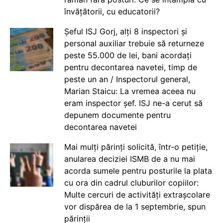
învățătorii, cu educatorii?
Șeful ISJ Gorj, alți 8 inspectori și
personal auxiliar trebuie să returneze
peste 55.000 de lei, bani acordați
pentru decontarea navetei, timp de
peste un an / Inspectorul general,
Marian Staicu: La vremea aceea nu
eram inspector șef. ISJ ne-a cerut să
depunem documente pentru
decontarea navetei
Mai mulți părinți solicită, într-o petiție,
anularea deciziei ISMB de a nu mai
acorda sumele pentru posturile la plata
cu ora din cadrul cluburilor copiilor:
Multe cercuri de activități extrașcolare
vor dispărea de la 1 septembrie, spun
părinții