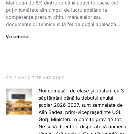
Mai puțin de 8% dintre românii activi folosesc cel
puțin jumătate din timpul de lucru apelând la
competențe precum cititul manualelor sau
documentelor tehnice și la fel de puțini apelează…
Vezi articolul
CELE MAI CITITE ARTICOLE
Noi comasări de clase și posturi, cu 3
săptămâni până la debutul anului
școlar 2026-2027, sunt semnalate de
Alin Badea, prim-vicepreședinte USLI
Gorj: Ministerul o comite grav de tot.
Ne sună directorii disperați că oamenii
rămân fără posturi. Ce se întâmplă cu