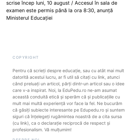
scrise încep luni, 10 august / Accesul în sala de
examen este permis până la ora 8:30, anunță
Ministerul Educației
COPYRIGHT
Pentru că scrieți despre educație, sau cu atât mai mult
datorită acestui lucru, ar fi util să citați cu link, atunci
când preluați un articol, părți dintr-un articol sau o idee
care v-a inspirat. Noi, la EduPedu.ro ne-am asumat
această conduită etică și sperăm că și publicațiile cu
mult mai multă experiență vor face la fel. Ne bucurăm
că găsiți subiecte interesante pe Edupedu.ro și suntem
siguri că înțelegeți rugămintea noastră de a cita sursa
(cu link), ca o declarație reciprocă de respect și
profesionalism. Vă mulțumim!
DESPRE NOI