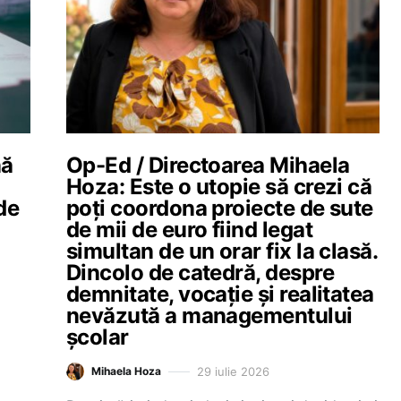
nă
Op-Ed / Directoarea Mihaela
Hoza: Este o utopie să crezi că
de
poți coordona proiecte de sute
de mii de euro fiind legat
simultan de un orar fix la clasă.
Dincolo de catedră, despre
demnitate, vocație și realitatea
nevăzută a managementului
școlar
29 iulie 2026
Mihaela Hoza