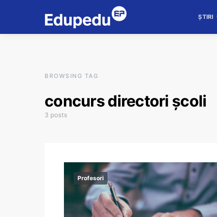
ȘTIRI
BROWSING TAG
concurs directori școli
3 posts
Profesori