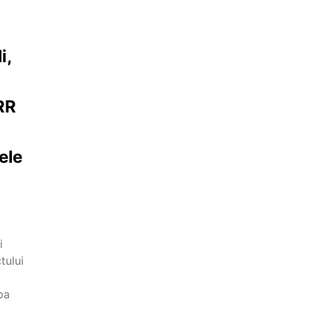
i,
RR
ele
i
tului
pa