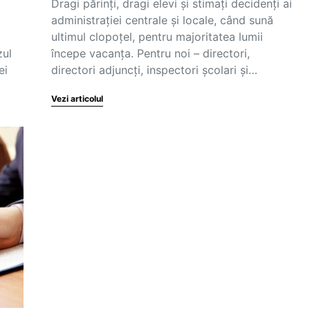
Dragi părinți, dragi elevi și stimați decidenți ai
administrației centrale și locale, când sună
ultimul clopoțel, pentru majoritatea lumii
zul
începe vacanța. Pentru noi – directori,
ei
directori adjuncți, inspectori școlari și…
Vezi articolul