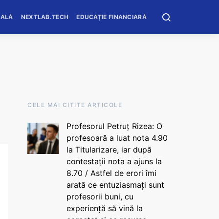
OALĂ
NEXTLAB.TECH
EDUCAȚIE FINANCIARĂ
CELE MAI CITITE ARTICOLE
Profesorul Petruț Rizea: O
profesoară a luat nota 4.90
la Titularizare, iar după
contestații nota a ajuns la
8.70 / Astfel de erori îmi
arată ce entuziasmați sunt
profesorii buni, cu
experiență să vină la