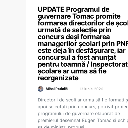
UPDATE Programul de
guvernare Tomac promite
formarea directorilor de școl
urmată de selecție prin
concurs deși formarea
managerilor școlari prin PN
este deja în desfășurare, iar
concursul a fost anunțat
pentru toamnă / Inspectorat
școlare ar urma să fie
reorganizate
13 iunie 2026
Mihai Peticilă
Directorii de școli ar urma să fie formați ș
apoi selectați prin concurs, potrivit proiec
programului de guvernare elaborat de
premierul desemnat Eugen Tomac și echi
sa de miniștri propuși.…