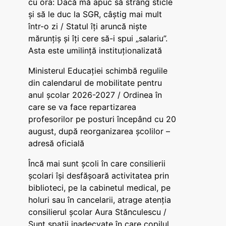
cu ora: Dacă mă apuc să strâng sticle
și să le duc la SGR, câștig mai mult
într-o zi / Statul îți aruncă niște
mărunțiș și îți cere să-i spui „salariu”.
Asta este umilință instituționalizată
Ministerul Educației schimbă regulile
din calendarul de mobilitate pentru
anul școlar 2026-2027 / Ordinea în
care se va face repartizarea
profesorilor pe posturi începând cu 20
august, după reorganizarea școlilor –
adresă oficială
Încă mai sunt școli în care consilierii
școlari își desfășoară activitatea prin
biblioteci, pe la cabinetul medical, pe
holuri sau în cancelarii, atrage atenția
consilierul școlar Aura Stănculescu /
Sunt spații inadecvate în care copilul