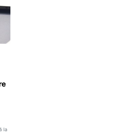
re
ă la