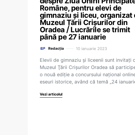
despre Ziua Unirii Principat
Române, pentru elevi de
gimnaziu și liceu, organizat
Muzeul Țării Crișurilor din
Oradea / Lucrările se trimit
până pe 27 ianuarie
10 ianuarie 2023
Redacția
Elevii de gimnaziu şi liceenii sunt invitaţi 
Muzeul Ţării Crişurilor Oradea să participe
o nouă ediţie a concursului naţional onlin
eseuri istorice, având că temă „24 ianuar
Vezi articolul