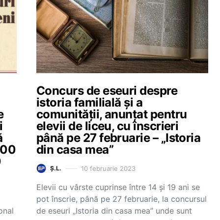
Concurs de eseuri despre
istoria familială și a
e
comunității, anunțat pentru
i
elevii de liceu, cu înscrieri
ă
până pe 27 februarie – „Istoria
600
din casa mea”
0
10 februarie 2023
Ș.L.
Elevii cu vârste cuprinse între 14 și 19 ani se
pot înscrie, până pe 27 februarie, la concursul
onal
de eseuri „Istoria din casa mea” unde sunt