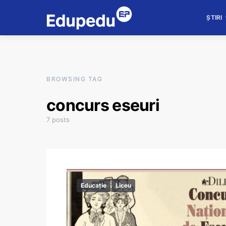
ȘTIRI
BROWSING TAG
concurs eseuri
7 posts
Educație
Liceu