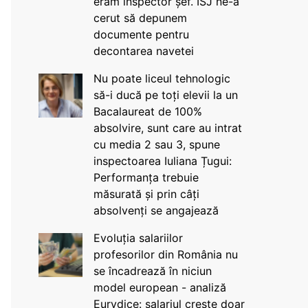
eram inspector șef. ISJ ne-a
cerut să depunem
documente pentru
decontarea navetei
Nu poate liceul tehnologic
să-i ducă pe toți elevii la un
Bacalaureat de 100%
absolvire, sunt care au intrat
cu media 2 sau 3, spune
inspectoarea Iuliana Țugui:
Performanța trebuie
măsurată și prin câți
absolvenți se angajează
Evoluția salariilor
profesorilor din România nu
se încadrează în niciun
model european - analiză
Eurydice: salariul crește doar