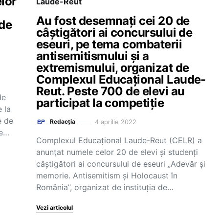
elor
Laude-Reut
Au fost desemnați cei 20 de
 de
câștigători ai concursului de
eseuri, pe tema combaterii
antisemitismului și a
extremismului, organizat de
Complexul Educațional Laude-
Reut. Peste 700 de elevi au
de
participat la competiție
 la
e de
4 aprilie 2022
Redacția
ie…
Complexul Educațional Laude-Reut (CELR) a
anunțat numele celor 20 de elevi și studenți
câștigători ai concursului de eseuri „Adevăr și
memorie. Antisemitism și Holocaust în
România”, organizat de instituția de…
Vezi articolul