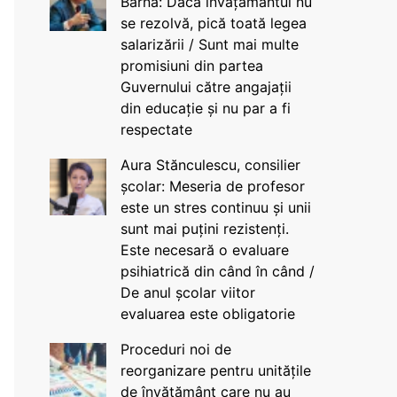
Barna: Dacă învățământul nu
se rezolvă, pică toată legea
salarizării / Sunt mai multe
promisiuni din partea
Guvernului către angajații
din educație și nu par a fi
respectate
Aura Stănculescu, consilier
școlar: Meseria de profesor
este un stres continuu și unii
sunt mai puțini rezistenți.
Este necesară o evaluare
psihiatrică din când în când /
De anul școlar viitor
evaluarea este obligatorie
Proceduri noi de
reorganizare pentru unitățile
de învățământ care nu au