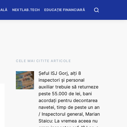
OALĂ
NEXTLAB.TECH
EDUCAȚIE FINANCIARĂ
CELE MAI CITITE ARTICOLE
Șeful ISJ Gorj, alți 8
inspectori și personal
auxiliar trebuie să returneze
peste 55.000 de lei, bani
acordați pentru decontarea
navetei, timp de peste un an
/ Inspectorul general, Marian
Staicu: La vremea aceea nu