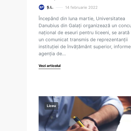
14 februarie 2022
Ș.L.
Începând din luna martie, Universitatea
Danubius din Galaţi organizează un conc
naţional de eseuri pentru liceeni, se arată 
un comunicat transmis de reprezentanţii
instituţiei de învăţământ superior, inform
agenția de…
Vezi articolul
Liceu