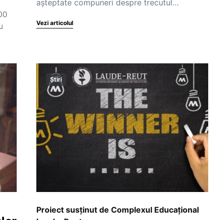
așteptate compuneri despre trecutul…
00
Vezi articolul
u
Știri
Proiect susținut de Complexul Educațional