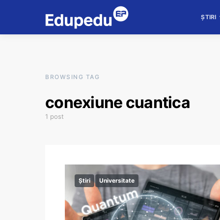
ȘTIRI
BROWSING TAG
conexiune cuantica
1 post
Știri
Universitate