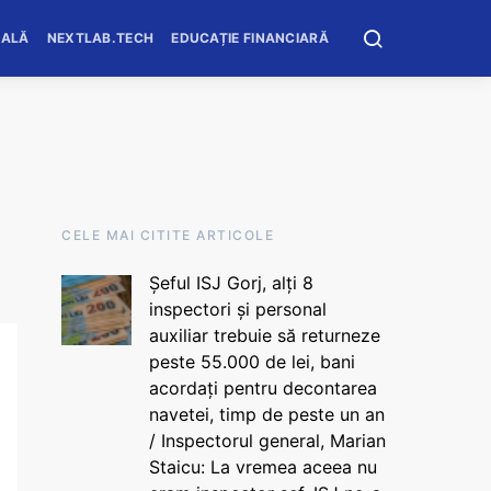
OALĂ
NEXTLAB.TECH
EDUCAȚIE FINANCIARĂ
CELE MAI CITITE ARTICOLE
Șeful ISJ Gorj, alți 8
inspectori și personal
auxiliar trebuie să returneze
peste 55.000 de lei, bani
acordați pentru decontarea
navetei, timp de peste un an
/ Inspectorul general, Marian
Staicu: La vremea aceea nu