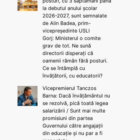
posturi, cu 3 săptămâni până
la debutul anului școlar
2026-2027, sunt semnalate
de Alin Badea, prim-
vicepreședinte USLI
Gorj: Ministerul o comite
grav de tot. Ne sună
directorii disperați că
oamenii rămân fără posturi.
Ce se întâmplă cu
învățătorii, cu educatorii?
Vicepremierul Tanczos
Barna: Dacă învățământul nu
se rezolvă, pică toată legea
salarizării / Sunt mai multe
promisiuni din partea
Guvernului către angajații
din educație și nu par a fi