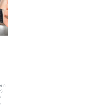
rin
S,
ă
,