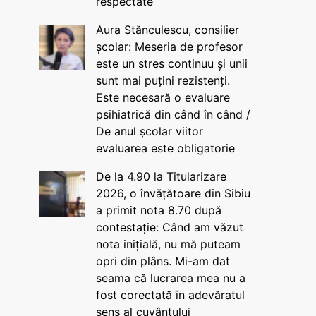
respectate
Aura Stănculescu, consilier
școlar: Meseria de profesor
este un stres continuu și unii
sunt mai puțini rezistenți.
Este necesară o evaluare
psihiatrică din când în când /
De anul școlar viitor
evaluarea este obligatorie
De la 4.90 la Titularizare
2026, o învățătoare din Sibiu
a primit nota 8.70 după
contestație: Când am văzut
nota inițială, nu mă puteam
opri din plâns. Mi-am dat
seama că lucrarea mea nu a
fost corectată în adevăratul
sens al cuvântului