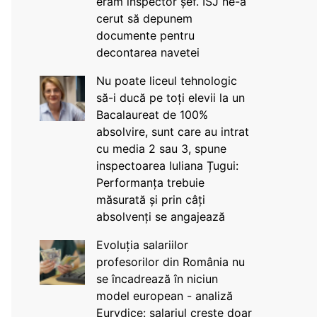
eram inspector șef. ISJ ne-a
cerut să depunem
documente pentru
decontarea navetei
Nu poate liceul tehnologic
să-i ducă pe toți elevii la un
Bacalaureat de 100%
absolvire, sunt care au intrat
cu media 2 sau 3, spune
inspectoarea Iuliana Țugui:
Performanța trebuie
măsurată și prin câți
absolvenți se angajează
Evoluția salariilor
profesorilor din România nu
se încadrează în niciun
model european - analiză
Eurydice: salariul crește doar