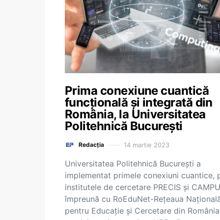
Prima conexiune cuantică
funcţională şi integrată din
România, la Universitatea
Politehnică Bucureşti
14 martie 2023
Redacția
Universitatea Politehnică Bucureşti a
implementat primele conexiuni cuantice, p
institutele de cercetare PRECIS şi CAMPU
împreună cu RoEduNet-Reţeaua Naţional
pentru Educaţie şi Cercetare din România