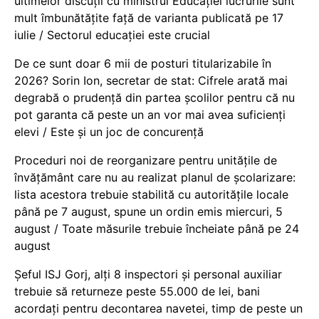
ultimelor discuții cu ministrul Educației lucrurile sunt
mult îmbunătățite față de varianta publicată pe 17
iulie / Sectorul educației este crucial
De ce sunt doar 6 mii de posturi titularizabile în
2026? Sorin Ion, secretar de stat: Cifrele arată mai
degrabă o prudență din partea școlilor pentru că nu
pot garanta că peste un an vor mai avea suficienți
elevi / Este și un joc de concurență
Proceduri noi de reorganizare pentru unitățile de
învățământ care nu au realizat planul de școlarizare:
lista acestora trebuie stabilită cu autoritățile locale
până pe 7 august, spune un ordin emis miercuri, 5
august / Toate măsurile trebuie încheiate până pe 24
august
Șeful ISJ Gorj, alți 8 inspectori și personal auxiliar
trebuie să returneze peste 55.000 de lei, bani
acordați pentru decontarea navetei, timp de peste un