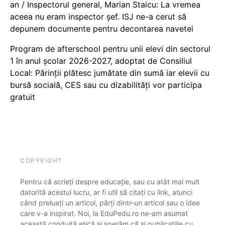
an / Inspectorul general, Marian Staicu: La vremea
aceea nu eram inspector șef. ISJ ne-a cerut să
depunem documente pentru decontarea navetei
Program de afterschool pentru unii elevi din sectorul
1 în anul școlar 2026-2027, adoptat de Consiliul
Local: Părinții plătesc jumătate din sumă iar elevii cu
bursă socială, CES sau cu dizabilităţi vor participa
gratuit
COPYRIGHT
Pentru că scrieți despre educație, sau cu atât mai mult
datorită acestui lucru, ar fi util să citați cu link, atunci
când preluați un articol, părți dintr-un articol sau o idee
care v-a inspirat. Noi, la EduPedu.ro ne-am asumat
această conduită etică și sperăm că și publicațiile cu