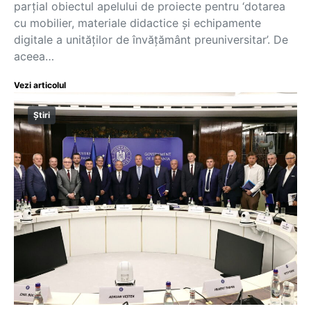
parțial obiectul apelului de proiecte pentru ‘dotarea
cu mobilier, materiale didactice și echipamente
digitale a unităților de învățământ preuniversitar’. De
aceea…
Vezi articolul
Știri