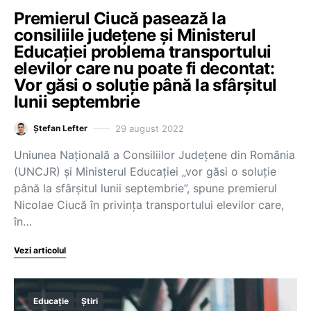
Premierul Ciucă pasează la
consiliile județene și Ministerul
Educației problema transportului
elevilor care nu poate fi decontat:
Vor găsi o soluție până la sfârșitul
lunii septembrie
29 august 2022
Ștefan Lefter
Uniunea Națională a Consiliilor Județene din România
(UNCJR) și Ministerul Educației „vor găsi o soluție
până la sfârșitul lunii septembrie”, spune premierul
Nicolae Ciucă în privința transportului elevilor care,
în…
Vezi articolul
Educație
Știri