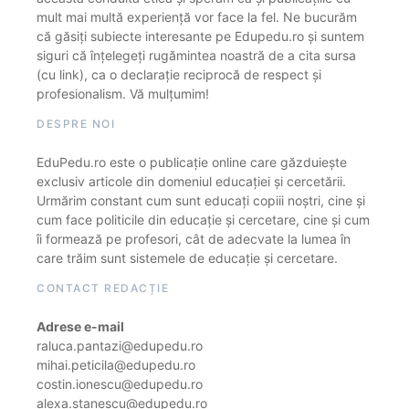
mult mai multă experiență vor face la fel. Ne bucurăm
că găsiți subiecte interesante pe Edupedu.ro și suntem
siguri că înțelegeți rugămintea noastră de a cita sursa
(cu link), ca o declarație reciprocă de respect și
profesionalism. Vă mulțumim!
DESPRE NOI
EduPedu.ro este o publicație online care găzduiește
exclusiv articole din domeniul educației și cercetării.
Urmărim constant cum sunt educați copiii noștri, cine și
cum face politicile din educație și cercetare, cine și cum
îi formează pe profesori, cât de adecvate la lumea în
care trăim sunt sistemele de educație și cercetare.
CONTACT REDACȚIE
Adrese e-mail
raluca.pantazi@edupedu.ro
mihai.peticila@edupedu.ro
costin.ionescu@edupedu.ro
alexa.stanescu@edupedu.ro