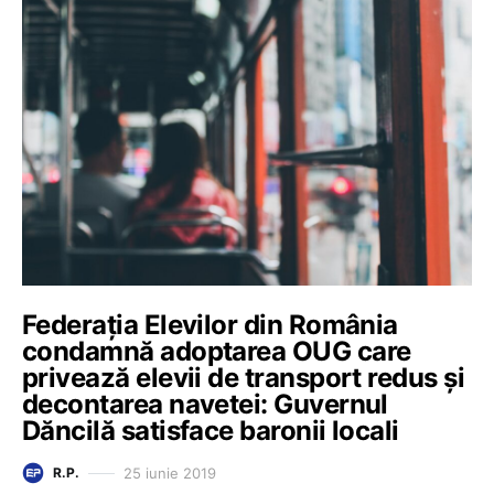
Federația Elevilor din România
condamnă adoptarea OUG care
privează elevii de transport redus și
decontarea navetei: Guvernul
Dăncilă satisface baronii locali
25 iunie 2019
R.P.