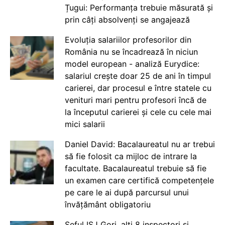
Țugui: Performanța trebuie măsurată și
prin câți absolvenți se angajează
Evoluția salariilor profesorilor din
România nu se încadrează în niciun
model european - analiză Eurydice:
salariul crește doar 25 de ani în timpul
carierei, dar procesul e între statele cu
venituri mari pentru profesori încă de
la începutul carierei și cele cu cele mai
mici salarii
Daniel David: Bacalaureatul nu ar trebui
să fie folosit ca mijloc de intrare la
facultate. Bacalaureatul trebuie să fie
un examen care certifică competențele
pe care le ai după parcursul unui
învățământ obligatoriu
Șeful ISJ Gorj, alți 8 inspectori și