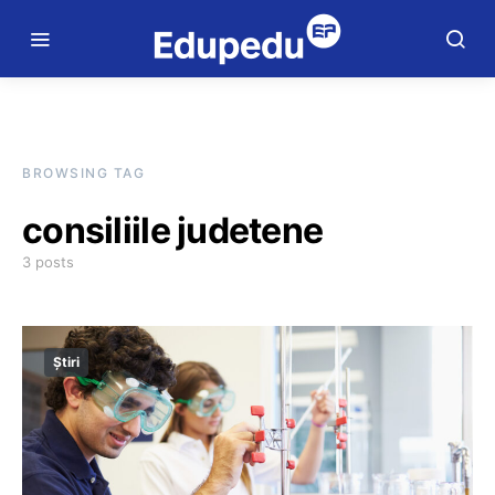
BROWSING TAG
consiliile judetene
3 posts
Știri