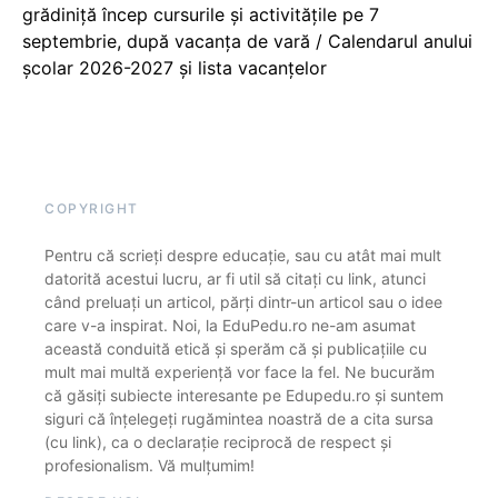
grădiniță încep cursurile și activitățile pe 7
septembrie, după vacanța de vară / Calendarul anului
școlar 2026-2027 și lista vacanțelor
COPYRIGHT
Pentru că scrieți despre educație, sau cu atât mai mult
datorită acestui lucru, ar fi util să citați cu link, atunci
când preluați un articol, părți dintr-un articol sau o idee
care v-a inspirat. Noi, la EduPedu.ro ne-am asumat
această conduită etică și sperăm că și publicațiile cu
mult mai multă experiență vor face la fel. Ne bucurăm
că găsiți subiecte interesante pe Edupedu.ro și suntem
siguri că înțelegeți rugămintea noastră de a cita sursa
(cu link), ca o declarație reciprocă de respect și
profesionalism. Vă mulțumim!