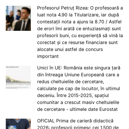
Profesorul Petruț Rizea: O profesoară a
luat nota 4.90 la Titularizare, iar după
contestații nota a ajuns la 8.70 / Astfel
de erori îmi arată ce entuziasmați sunt
profesorii buni, cu experiență să vină la
corectat și ce resurse financiare sunt
alocate unui astfel de concurs
important
Unici în UE: România este singura țară
din întreaga Uniune Europeană care a
redus cheltuielile de cercetare,
calculate pe cap de locuitor, în ultimul
deceniu. Între 2015-2025, spațiul
comunitar a crescut masiv cheltuielile
de cercetare - ultimele date Eurostat
OFICIAL Prima de carieră didactică
2026: profesorii primesc cei 1.500 de