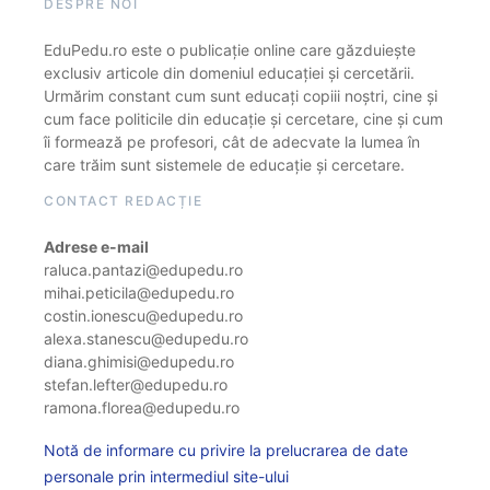
DESPRE NOI
EduPedu.ro este o publicație online care găzduiește
exclusiv articole din domeniul educației și cercetării.
Urmărim constant cum sunt educați copiii noștri, cine și
cum face politicile din educație și cercetare, cine și cum
îi formează pe profesori, cât de adecvate la lumea în
care trăim sunt sistemele de educație și cercetare.
CONTACT REDACȚIE
Adrese e-mail
raluca.pantazi@edupedu.ro
mihai.peticila@edupedu.ro
costin.ionescu@edupedu.ro
alexa.stanescu@edupedu.ro
diana.ghimisi@edupedu.ro
stefan.lefter@edupedu.ro
ramona.florea@edupedu.ro
Notă de informare cu privire la prelucrarea de date
personale prin intermediul site-ului