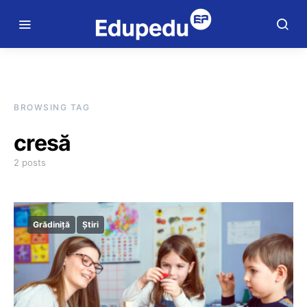
BROWSING TAG
cresă
2 posts
Grădiniță
Știri