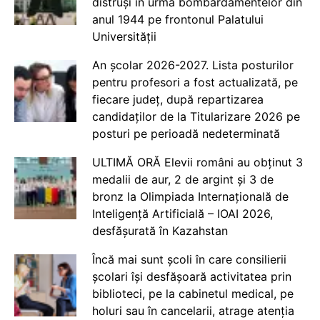
distruși în urma bombardamentelor din
anul 1944 pe frontonul Palatului
Universității
An școlar 2026-2027. Lista posturilor
pentru profesori a fost actualizată, pe
fiecare județ, după repartizarea
candidaților de la Titularizare 2026 pe
posturi pe perioadă nedeterminată
ULTIMĂ ORĂ Elevii români au obținut 3
medalii de aur, 2 de argint și 3 de
bronz la Olimpiada Internațională de
Inteligență Artificială – IOAI 2026,
desfășurată în Kazahstan
Încă mai sunt școli în care consilierii
școlari își desfășoară activitatea prin
biblioteci, pe la cabinetul medical, pe
holuri sau în cancelarii, atrage atenția