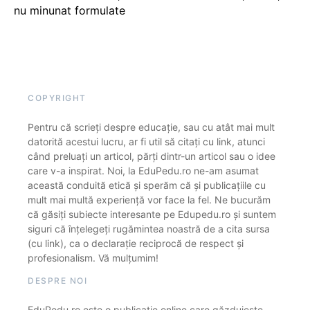
nu minunat formulate
COPYRIGHT
Pentru că scrieți despre educație, sau cu atât mai mult
datorită acestui lucru, ar fi util să citați cu link, atunci
când preluați un articol, părți dintr-un articol sau o idee
care v-a inspirat. Noi, la EduPedu.ro ne-am asumat
această conduită etică și sperăm că și publicațiile cu
mult mai multă experiență vor face la fel. Ne bucurăm
că găsiți subiecte interesante pe Edupedu.ro și suntem
siguri că înțelegeți rugămintea noastră de a cita sursa
(cu link), ca o declarație reciprocă de respect și
profesionalism. Vă mulțumim!
DESPRE NOI
EduPedu.ro este o publicație online care găzduiește