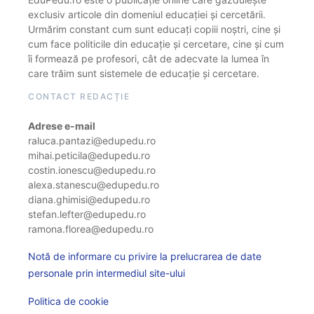
exclusiv articole din domeniul educației și cercetării.
Urmărim constant cum sunt educați copiii noștri, cine și
cum face politicile din educație și cercetare, cine și cum
îi formează pe profesori, cât de adecvate la lumea în
care trăim sunt sistemele de educație și cercetare.
CONTACT REDACȚIE
Adrese e-mail
raluca.pantazi@edupedu.ro
mihai.peticila@edupedu.ro
costin.ionescu@edupedu.ro
alexa.stanescu@edupedu.ro
diana.ghimisi@edupedu.ro
stefan.lefter@edupedu.ro
ramona.florea@edupedu.ro
Notă de informare cu privire la prelucrarea de date
personale prin intermediul site-ului
Politica de cookie