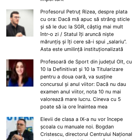
Profesorul Petruț Rizea, despre plata
cu ora: Dacă mă apuc să strâng sticle
și să le duc la SGR, câștig mai mult
într-o zi / Statul îți aruncă niște
mărunțiș și îți cere să-i spui „salariu”.
Asta este umilință instituționalizată
Profesoară de Sport din județul Olt, cu
10 la Definitivat și 10 la Titularizare
pentru a doua oară, va susține
concursul și anul viitor: Dacă nu dau
examen anul viitor, nota 10 nu mai
valorează mare lucru. Cineva cu 5
poate să ia ore înaintea mea
Elevii de clasa a IX-a nu vor începe
școala cu manuale noi. Bogdan
Cristescu, directorul Centrului Național