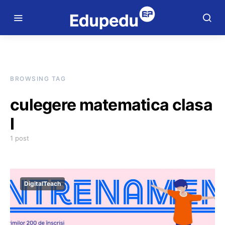
BROWSING TAG
culegere matematica clasa
I
1 post
DigitalTeach