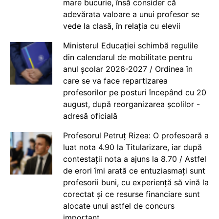
mare bucurie, însă consider că
adevărata valoare a unui profesor se
vede la clasă, în relația cu elevii
Ministerul Educației schimbă regulile
din calendarul de mobilitate pentru
anul școlar 2026-2027 / Ordinea în
care se va face repartizarea
profesorilor pe posturi începând cu 20
august, după reorganizarea școlilor -
adresă oficială
Profesorul Petruț Rizea: O profesoară a
luat nota 4.90 la Titularizare, iar după
contestații nota a ajuns la 8.70 / Astfel
de erori îmi arată ce entuziasmați sunt
profesorii buni, cu experiență să vină la
corectat și ce resurse financiare sunt
alocate unui astfel de concurs
important