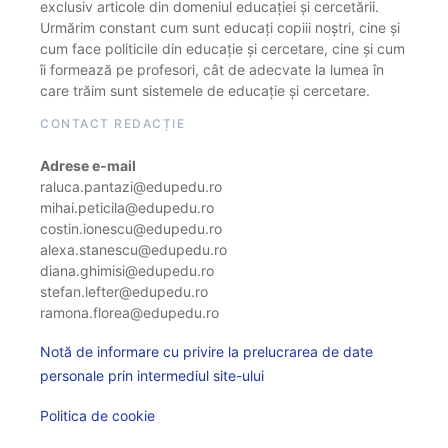
exclusiv articole din domeniul educației și cercetării.
Urmărim constant cum sunt educați copiii noștri, cine și
cum face politicile din educație și cercetare, cine și cum
îi formează pe profesori, cât de adecvate la lumea în
care trăim sunt sistemele de educație și cercetare.
CONTACT REDACȚIE
Adrese e-mail
raluca.pantazi@edupedu.ro
mihai.peticila@edupedu.ro
costin.ionescu@edupedu.ro
alexa.stanescu@edupedu.ro
diana.ghimisi@edupedu.ro
stefan.lefter@edupedu.ro
ramona.florea@edupedu.ro
Notă de informare cu privire la prelucrarea de date
personale prin intermediul site-ului
Politica de cookie