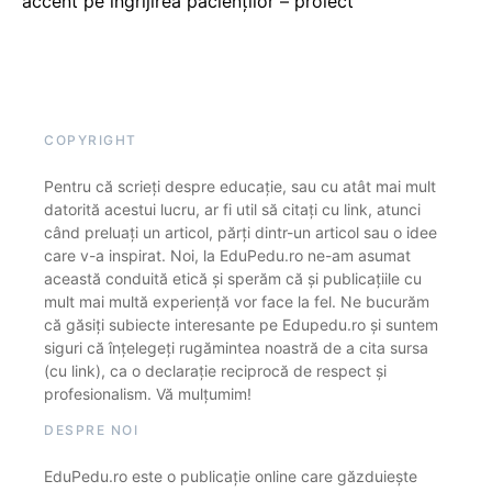
accent pe îngrijirea pacienților – proiect
COPYRIGHT
Pentru că scrieți despre educație, sau cu atât mai mult
datorită acestui lucru, ar fi util să citați cu link, atunci
când preluați un articol, părți dintr-un articol sau o idee
care v-a inspirat. Noi, la EduPedu.ro ne-am asumat
această conduită etică și sperăm că și publicațiile cu
mult mai multă experiență vor face la fel. Ne bucurăm
că găsiți subiecte interesante pe Edupedu.ro și suntem
siguri că înțelegeți rugămintea noastră de a cita sursa
(cu link), ca o declarație reciprocă de respect și
profesionalism. Vă mulțumim!
DESPRE NOI
EduPedu.ro este o publicație online care găzduiește