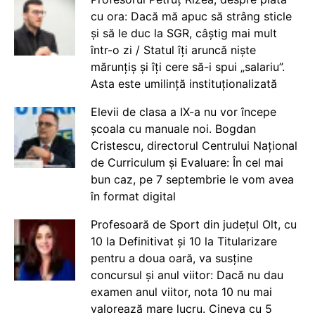
cu ora: Dacă mă apuc să strâng sticle
și să le duc la SGR, câștig mai mult
într-o zi / Statul îți aruncă niște
mărunțiș și îți cere să-i spui „salariu”.
Asta este umilință instituționalizată
Elevii de clasa a IX-a nu vor începe
școala cu manuale noi. Bogdan
Cristescu, directorul Centrului Național
de Curriculum și Evaluare: În cel mai
bun caz, pe 7 septembrie le vom avea
în format digital
Profesoară de Sport din județul Olt, cu
10 la Definitivat și 10 la Titularizare
pentru a doua oară, va susține
concursul și anul viitor: Dacă nu dau
examen anul viitor, nota 10 nu mai
valorează mare lucru. Cineva cu 5