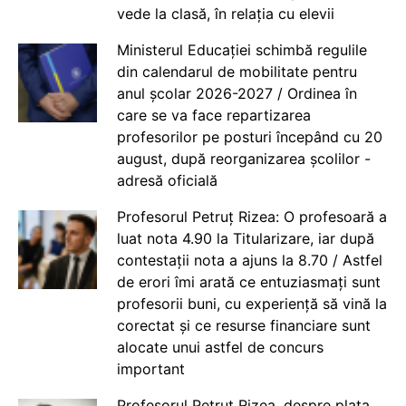
vede la clasă, în relația cu elevii
Ministerul Educației schimbă regulile
din calendarul de mobilitate pentru
anul școlar 2026-2027 / Ordinea în
care se va face repartizarea
profesorilor pe posturi începând cu 20
august, după reorganizarea școlilor -
adresă oficială
Profesorul Petruț Rizea: O profesoară a
luat nota 4.90 la Titularizare, iar după
contestații nota a ajuns la 8.70 / Astfel
de erori îmi arată ce entuziasmați sunt
profesorii buni, cu experiență să vină la
corectat și ce resurse financiare sunt
alocate unui astfel de concurs
important
Profesorul Petruț Rizea, despre plata