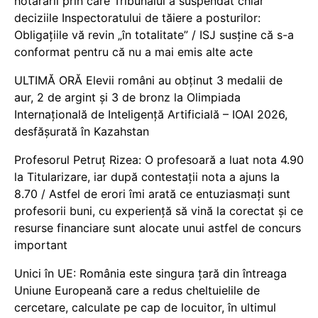
hotărârii prin care Tribunalul a suspendat chiar
deciziile Inspectoratului de tăiere a posturilor:
Obligațiile vă revin „în totalitate” / ISJ susține că s-a
conformat pentru că nu a mai emis alte acte
ULTIMĂ ORĂ Elevii români au obținut 3 medalii de
aur, 2 de argint și 3 de bronz la Olimpiada
Internațională de Inteligență Artificială – IOAI 2026,
desfășurată în Kazahstan
Profesorul Petruț Rizea: O profesoară a luat nota 4.90
la Titularizare, iar după contestații nota a ajuns la
8.70 / Astfel de erori îmi arată ce entuziasmați sunt
profesorii buni, cu experiență să vină la corectat și ce
resurse financiare sunt alocate unui astfel de concurs
important
Unici în UE: România este singura țară din întreaga
Uniune Europeană care a redus cheltuielile de
cercetare, calculate pe cap de locuitor, în ultimul