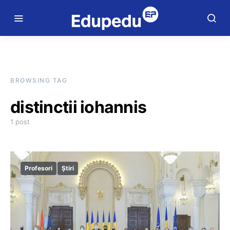
BROWSING TAG
distinctii iohannis
1 post
Profesori
Știri