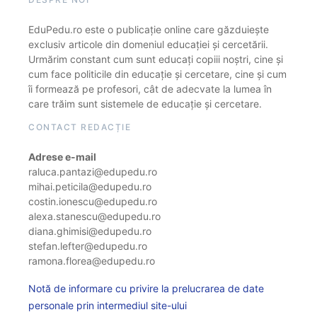
EduPedu.ro este o publicație online care găzduiește
exclusiv articole din domeniul educației și cercetării.
Urmărim constant cum sunt educați copiii noștri, cine și
cum face politicile din educație și cercetare, cine și cum
îi formează pe profesori, cât de adecvate la lumea în
care trăim sunt sistemele de educație și cercetare.
CONTACT REDACȚIE
Adrese e-mail
raluca.pantazi@edupedu.ro
mihai.peticila@edupedu.ro
costin.ionescu@edupedu.ro
alexa.stanescu@edupedu.ro
diana.ghimisi@edupedu.ro
stefan.lefter@edupedu.ro
ramona.florea@edupedu.ro
Notă de informare cu privire la prelucrarea de date
personale prin intermediul site-ului