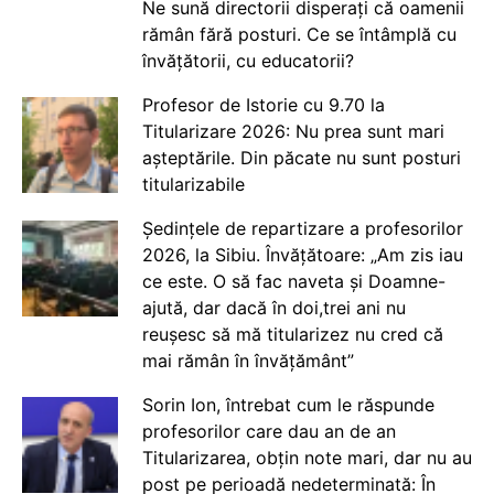
Ne sună directorii disperați că oamenii
rămân fără posturi. Ce se întâmplă cu
învățătorii, cu educatorii?
Profesor de Istorie cu 9.70 la
Titularizare 2026: Nu prea sunt mari
așteptările. Din păcate nu sunt posturi
titularizabile
Ședințele de repartizare a profesorilor
2026, la Sibiu. Învățătoare: „Am zis iau
ce este. O să fac naveta și Doamne-
ajută, dar dacă în doi,trei ani nu
reușesc să mă titularizez nu cred că
mai rămân în învățământ”
Sorin Ion, întrebat cum le răspunde
profesorilor care dau an de an
Titularizarea, obțin note mari, dar nu au
post pe perioadă nedeterminată: În