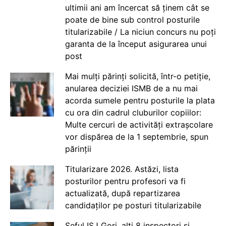
ultimii ani am încercat să ținem cât se
poate de bine sub control posturile
titularizabile / La niciun concurs nu poți
garanta de la început asigurarea unui
post
Mai mulți părinți solicită, într-o petiție,
anularea deciziei ISMB de a nu mai
acorda sumele pentru posturile la plata
cu ora din cadrul cluburilor copiilor:
Multe cercuri de activități extrașcolare
vor dispărea de la 1 septembrie, spun
părinții
Titularizare 2026. Astăzi, lista
posturilor pentru profesori va fi
actualizată, după repartizarea
candidaților pe posturi titularizabile
Șeful ISJ Gorj, alți 8 inspectori și