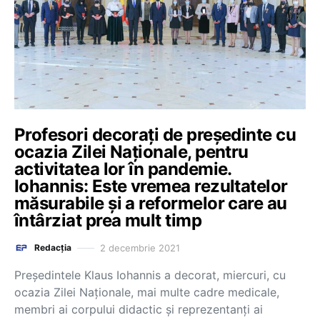
Profesori decorați de președinte cu
ocazia Zilei Naționale, pentru
activitatea lor în pandemie.
Iohannis: Este vremea rezultatelor
măsurabile şi a reformelor care au
întârziat prea mult timp
2 decembrie 2021
Redacția
Preşedintele Klaus Iohannis a decorat, miercuri, cu
ocazia Zilei Naţionale, mai multe cadre medicale,
membri ai corpului didactic şi reprezentanţi ai