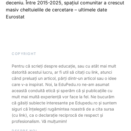
deceniu. Între 2015-2025, spațiul comunitar a crescut
masiv cheltuielile de cercetare – ultimele date
Eurostat
COPYRIGHT
Pentru că scrieți despre educație, sau cu atât mai mult
datorită acestui lucru, ar fi util să citați cu link, atunci
când preluați un articol, părți dintr-un articol sau o idee
care v-a inspirat. Noi, la EduPedu.ro ne-am asumat
această conduită etică și sperăm că și publicațiile cu
mult mai multă experiență vor face la fel. Ne bucurăm
că găsiți subiecte interesante pe Edupedu.ro și suntem
siguri că înțelegeți rugămintea noastră de a cita sursa
(cu link), ca o declarație reciprocă de respect și
profesionalism. Vă mulțumim!
DESPRE NOI