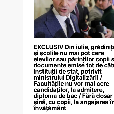
EXCLUSIV Din iulie, grădiniț
și școlile nu mai pot cere
elevilor sau părinților copii 
documente emise tot de căt
instituții de stat, potrivit
ministrului Digitalizării /
Facultățile nu vor mai cere
candidaților, la admitere,
diploma de bac / Fără dosar
șină, cu copii, la angajarea î
învățământ