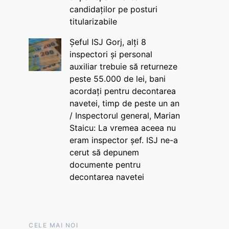
candidaților pe posturi
titularizabile
Șeful ISJ Gorj, alți 8
inspectori și personal
auxiliar trebuie să returneze
peste 55.000 de lei, bani
acordați pentru decontarea
navetei, timp de peste un an
/ Inspectorul general, Marian
Staicu: La vremea aceea nu
eram inspector șef. ISJ ne-a
cerut să depunem
documente pentru
decontarea navetei
CELE MAI NOI