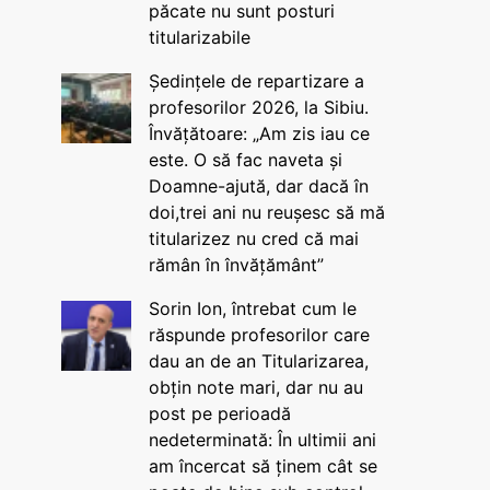
păcate nu sunt posturi
titularizabile
Ședințele de repartizare a
profesorilor 2026, la Sibiu.
Învățătoare: „Am zis iau ce
este. O să fac naveta și
Doamne-ajută, dar dacă în
doi,trei ani nu reușesc să mă
titularizez nu cred că mai
rămân în învățământ”
Sorin Ion, întrebat cum le
răspunde profesorilor care
dau an de an Titularizarea,
obțin note mari, dar nu au
post pe perioadă
nedeterminată: În ultimii ani
am încercat să ținem cât se