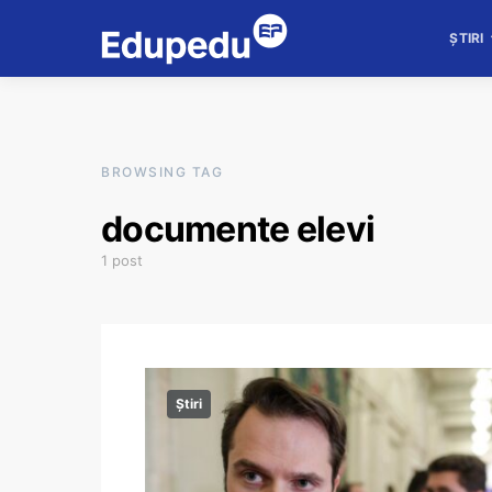
ȘTIRI
BROWSING TAG
documente elevi
1 post
Știri