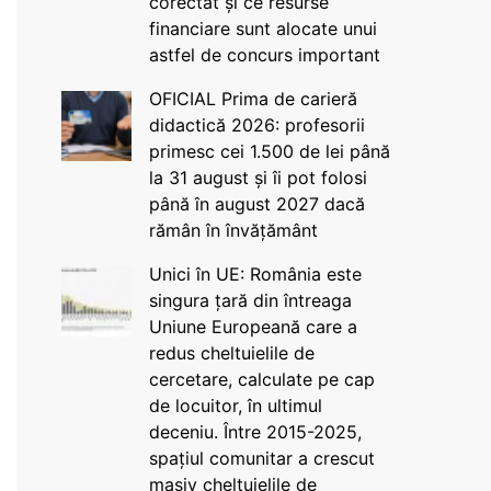
corectat și ce resurse
financiare sunt alocate unui
astfel de concurs important
OFICIAL Prima de carieră
didactică 2026: profesorii
primesc cei 1.500 de lei până
la 31 august și îi pot folosi
până în august 2027 dacă
rămân în învățământ
Unici în UE: România este
singura țară din întreaga
Uniune Europeană care a
redus cheltuielile de
cercetare, calculate pe cap
de locuitor, în ultimul
deceniu. Între 2015-2025,
spațiul comunitar a crescut
masiv cheltuielile de