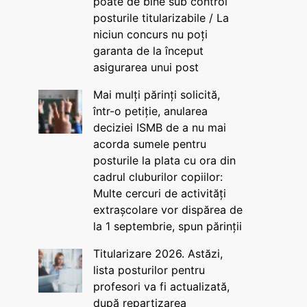
poate de bine sub control
posturile titularizabile / La
niciun concurs nu poți
garanta de la început
asigurarea unui post
Mai mulți părinți solicită,
într-o petiție, anularea
deciziei ISMB de a nu mai
acorda sumele pentru
posturile la plata cu ora din
cadrul cluburilor copiilor:
Multe cercuri de activități
extrașcolare vor dispărea de
la 1 septembrie, spun părinții
Titularizare 2026. Astăzi,
lista posturilor pentru
profesori va fi actualizată,
după repartizarea