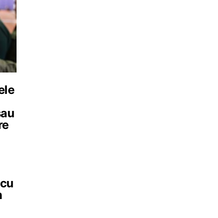
ele
sau
re
 cu
n