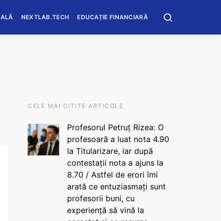
OALĂ
NEXTLAB.TECH
EDUCAȚIE FINANCIARĂ
CELE MAI CITITE ARTICOLE
Profesorul Petruț Rizea: O
profesoară a luat nota 4.90
la Titularizare, iar după
contestații nota a ajuns la
8.70 / Astfel de erori îmi
arată ce entuziasmați sunt
profesorii buni, cu
experiență să vină la