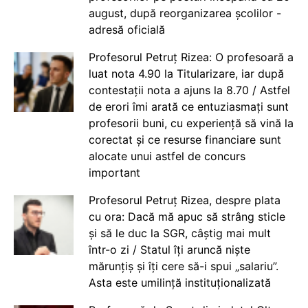
august, după reorganizarea școlilor -
adresă oficială
Profesorul Petruț Rizea: O profesoară a
luat nota 4.90 la Titularizare, iar după
contestații nota a ajuns la 8.70 / Astfel
de erori îmi arată ce entuziasmați sunt
profesorii buni, cu experiență să vină la
corectat și ce resurse financiare sunt
alocate unui astfel de concurs
important
Profesorul Petruț Rizea, despre plata
cu ora: Dacă mă apuc să strâng sticle
și să le duc la SGR, câștig mai mult
într-o zi / Statul îți aruncă niște
mărunțiș și îți cere să-i spui „salariu”.
Asta este umilință instituționalizată