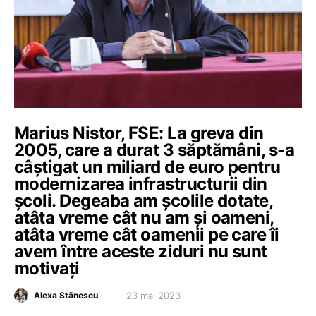
Marius Nistor, FSE: La greva din
2005, care a durat 3 săptămâni, s-a
câștigat un miliard de euro pentru
modernizarea infrastructurii din
școli. Degeaba am școlile dotate,
atâta vreme cât nu am și oameni,
atâta vreme cât oamenii pe care îi
avem între aceste ziduri nu sunt
motivați
23 mai 2023
Alexa Stănescu