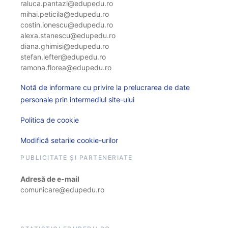
raluca.pantazi@edupedu.ro
mihai.peticila@edupedu.ro
costin.ionescu@edupedu.ro
alexa.stanescu@edupedu.ro
diana.ghimisi@edupedu.ro
stefan.lefter@edupedu.ro
ramona.florea@edupedu.ro
Notă de informare cu privire la prelucrarea de date
personale prin intermediul site-ului
Politica de cookie
Modifică setarile cookie-urilor
PUBLICITATE ȘI PARTENERIATE
Adresă de e-mail
comunicare@edupedu.ro