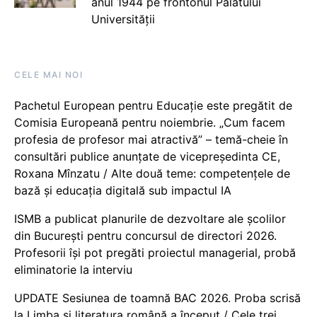
anul 1944 pe frontonul Palatului
Universității
CELE MAI NOI
Pachetul European pentru Educație este pregătit de
Comisia Europeană pentru noiembrie. „Cum facem
profesia de profesor mai atractivă” – temă-cheie în
consultări publice anunțate de vicepreședinta CE,
Roxana Mînzatu / Alte două teme: competențele de
bază și educația digitală sub impactul IA
ISMB a publicat planurile de dezvoltare ale școlilor
din București pentru concursul de directori 2026.
Profesorii își pot pregăti proiectul managerial, probă
eliminatorie la interviu
UPDATE Sesiunea de toamnă BAC 2026. Proba scrisă
la Limba și literatura română a început / Cele trei