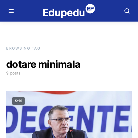
BROWSING TAG
dotare minimala
9 posts
Știri