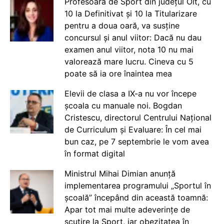
Profesoară de Sport din județul Olt, cu
10 la Definitivat și 10 la Titularizare
pentru a doua oară, va susține
concursul și anul viitor: Dacă nu dau
examen anul viitor, nota 10 nu mai
valorează mare lucru. Cineva cu 5
poate să ia ore înaintea mea
Elevii de clasa a IX-a nu vor începe
școala cu manuale noi. Bogdan
Cristescu, directorul Centrului Național
de Curriculum și Evaluare: În cel mai
bun caz, pe 7 septembrie le vom avea
în format digital
Ministrul Mihai Dimian anunță
implementarea programului „Sportul în
școală” începând din această toamnă:
Apar tot mai multe adeverințe de
scutire la Sport, iar obezitatea în