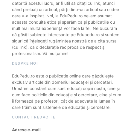
datorită acestui lucru, ar fi util să citați cu link, atunci
când preluați un articol, părți dintr-un articol sau o idee
care v-a inspirat. Noi, la EduPedu.ro ne-am asumat
această conduită etică și sperăm că și publicațiile cu
mult mai multă experiență vor face la fel. Ne bucurăm
că găsiți subiecte interesante pe Edupedu.ro și suntem
siguri că înțelegeți rugămintea noastră de a cita sursa
(cu link), ca o declarație reciprocă de respect și
profesionalism. Vă mulțumim!
DESPRE NOI
EduPedu.ro este o publicație online care găzduiește
exclusiv articole din domeniul educației și cercetării.
Urmărim constant cum sunt educați copiii noștri, cine și
cum face politicile din educație și cercetare, cine și cum
îi formează pe profesori, cât de adecvate la lumea în
care trăim sunt sistemele de educație și cercetare.
CONTACT REDACȚIE
Adrese e-mail