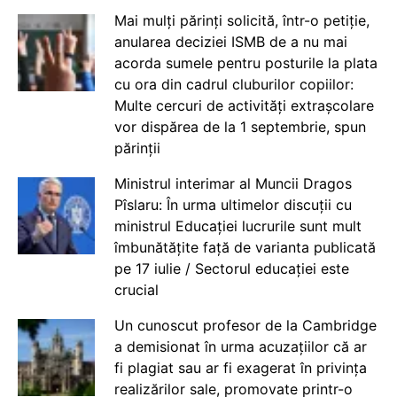
Mai mulți părinți solicită, într-o petiție,
anularea deciziei ISMB de a nu mai
acorda sumele pentru posturile la plata
cu ora din cadrul cluburilor copiilor:
Multe cercuri de activități extrașcolare
vor dispărea de la 1 septembrie, spun
părinții
Ministrul interimar al Muncii Dragos
Pîslaru: În urma ultimelor discuții cu
ministrul Educației lucrurile sunt mult
îmbunătățite față de varianta publicată
pe 17 iulie / Sectorul educației este
crucial
Un cunoscut profesor de la Cambridge
a demisionat în urma acuzațiilor că ar
fi plagiat sau ar fi exagerat în privința
realizărilor sale, promovate printr-o