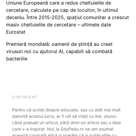
Uniune Europeană care a redus cheltuielile de
cercetare, calculate pe cap de locuitor, în ultimul
deceniu. Între 2015-2025, spațiul comunitar a crescut
masiv cheltuielile de cercetare – ultimele date
Eurostat
Premieră mondială: oamenii de știință au creat
virusuri noi cu ajutorul AI, capabili să combată
bacteriile
COPYRIGHT
Pentru că scrieți despre educație, sau cu atât mai mult
datorită acestui lucru, ar fi util să citați cu link, atunci
când preluați un articol, părți dintr-un articol sau o idee
care v-a inspirat. Noi, la EduPedu.ro ne-am asumat
această conduită etică și sperăm că și publicațiile cu