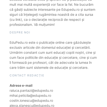
mult mai multă experiență vor face la fel. Ne bucurăm
că găsiți subiecte interesante pe Edupedu.ro și suntem
siguri că înțelegeți rugămintea noastră de a cita sursa
(cu link), ca o declarație reciprocă de respect și
profesionalism. Vă mulțumim!
DESPRE NOI
EduPedu.ro este o publicație online care găzduiește
exclusiv articole din domeniul educației și cercetării.
Urmărim constant cum sunt educați copiii noștri, cine și
cum face politicile din educație și cercetare, cine și cum
îi formează pe profesori, cât de adecvate la lumea în
care trăim sunt sistemele de educație și cercetare.
CONTACT REDACȚIE
Adrese e-mail
raluca.pantazi@edupedu.ro
mihai.peticila@edupedu.ro
costin.ionescu@edupedu.ro
alexa.stanescu@edupedu.ro