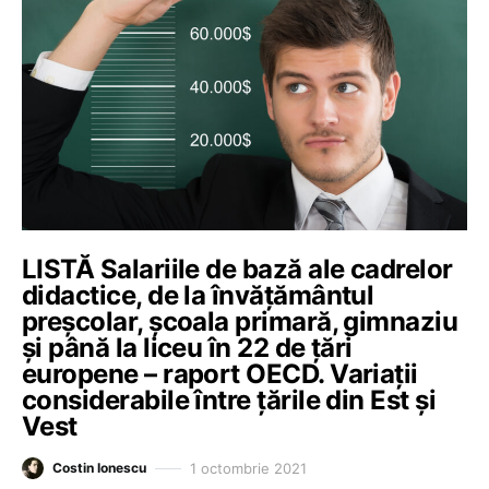
LISTĂ Salariile de bază ale cadrelor
didactice, de la învățământul
preșcolar, școala primară, gimnaziu
și până la liceu în 22 de țări
europene – raport OECD. Variații
considerabile între țările din Est și
Vest
1 octombrie 2021
Costin Ionescu