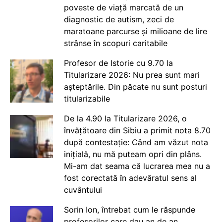
poveste de viață marcată de un
diagnostic de autism, zeci de
maratoane parcurse și milioane de lire
strânse în scopuri caritabile
Profesor de Istorie cu 9.70 la
Titularizare 2026: Nu prea sunt mari
așteptările. Din păcate nu sunt posturi
titularizabile
De la 4.90 la Titularizare 2026, o
învățătoare din Sibiu a primit nota 8.70
după contestație: Când am văzut nota
inițială, nu mă puteam opri din plâns.
Mi-am dat seama că lucrarea mea nu a
fost corectată în adevăratul sens al
cuvântului
Sorin Ion, întrebat cum le răspunde
profesorilor care dau an de an