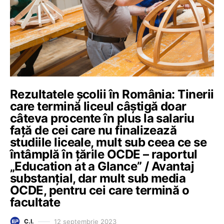
Rezultatele școlii în România: Tinerii
care termină liceul câștigă doar
câteva procente în plus la salariu
față de cei care nu finalizează
studiile liceale, mult sub ceea ce se
întâmplă în țările OCDE – raportul
„Education at a Glance” / Avantaj
substanțial, dar mult sub media
OCDE, pentru cei care termină o
facultate
12 septembrie 2023
C.I.