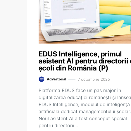
EDUS Intelligence, primul
asistent AI pentru directorii
școli din România (P)
7 octombrie 2025
Advertorial
Platforma EDUS face un pas major în
digitalizarea educației românești și lanse
EDUS Intelligence, modulul de inteligență
artificială dedicat managementului școlar.
Noul asistent AI a fost conceput special
pentru directorii…