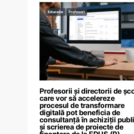
Educație
Profesori
Profesorii și directorii de șco
care vor să accelereze
procesul de transformare
digitală pot beneficia de
consultanță în achiziții publ
și scrierea de proiecte de