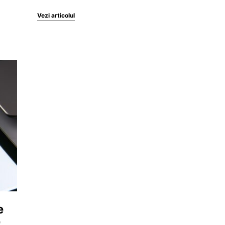
Vezi articolul
e
e