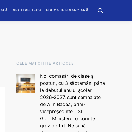
OALĂ
NEXTLAB.TECH
EDUCAȚIE FINANCIARĂ
CELE MAI CITITE ARTICOLE
Noi comasări de clase și
posturi, cu 3 săptămâni până
la debutul anului școlar
2026-2027, sunt semnalate
de Alin Badea, prim-
vicepreședinte USLI
Gorj: Ministerul o comite
grav de tot. Ne sună