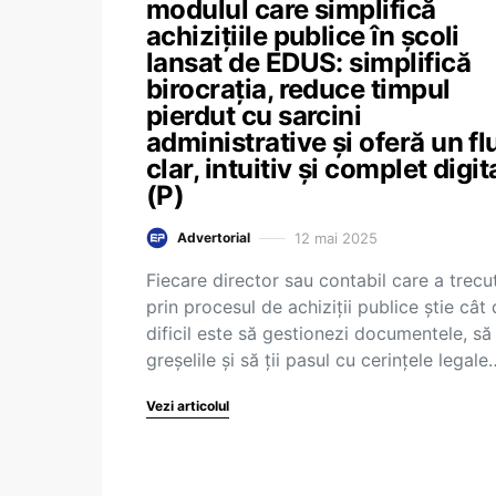
modulul care simplifică
achizițiile publice în școli
lansat de EDUS: simplifică
birocrația, reduce timpul
pierdut cu sarcini
administrative și oferă un fl
clar, intuitiv și complet digit
(P)
12 mai 2025
Advertorial
Fiecare director sau contabil care a trecu
prin procesul de achiziții publice știe cât
dificil este să gestionezi documentele, să 
greșelile și să ții pasul cu cerințele legale
Vezi articolul