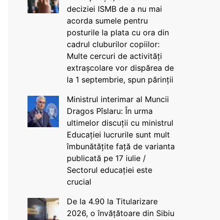
deciziei ISMB de a nu mai
acorda sumele pentru
posturile la plata cu ora din
cadrul cluburilor copiilor:
Multe cercuri de activități
extrașcolare vor dispărea de
la 1 septembrie, spun părinții
Ministrul interimar al Muncii
Dragos Pîslaru: În urma
ultimelor discuții cu ministrul
Educației lucrurile sunt mult
îmbunătățite față de varianta
publicată pe 17 iulie /
Sectorul educației este
crucial
De la 4.90 la Titularizare
2026, o învățătoare din Sibiu