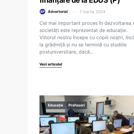
finanțare de la EDUS (P)
7 martie 2024
Advertorial
Cel mai important proces în dezvoltarea 
societăți este reprezentat de educație.
Viitorul nostru începe cu copiii noștri, înc
la grădiniță și nu se termină cu studiile
postuniversitare, dacă…
Vezi articolul
Educație
Profesori