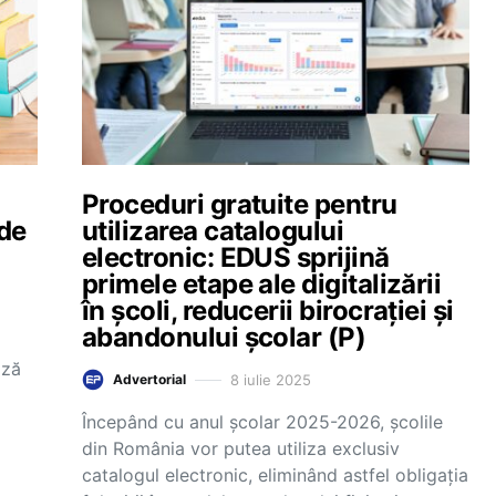
Proceduri gratuite pentru
 de
utilizarea catalogului
electronic: EDUS sprijină
primele etape ale digitalizării
în școli, reducerii birocrației și
abandonului școlar (P)
ază
8 iulie 2025
Advertorial
Începând cu anul școlar 2025-2026, școlile
din România vor putea utiliza exclusiv
catalogul electronic, eliminând astfel obligația