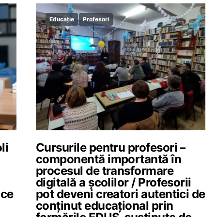
Educație
Profesori
li
Cursurile pentru profesori –
componentă importantă în
procesul de transformare
digitală a școlilor / Profesorii
ice
pot deveni creatori autentici de
conținut educațional prin