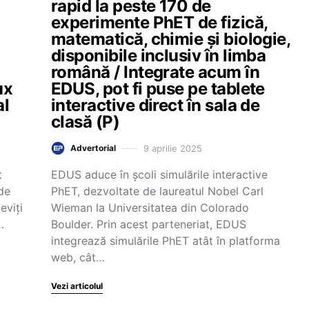
rapid la peste 170 de
experimente PhET de fizică,
matematică, chimie și biologie,
disponibile inclusiv în limba
română / Integrate acum în
ux
EDUS, pot fi puse pe tablete
al
interactive direct în sala de
clasă (P)
9 aprilie 2025
Advertorial
t
EDUS aduce în școli simulările interactive
 de
PhET, dezvoltate de laureatul Nobel Carl
eviți
Wieman la Universitatea din Colorado
…
Boulder. Prin acest parteneriat, EDUS
integrează simulările PhET atât în platforma
web, cât…
Vezi articolul