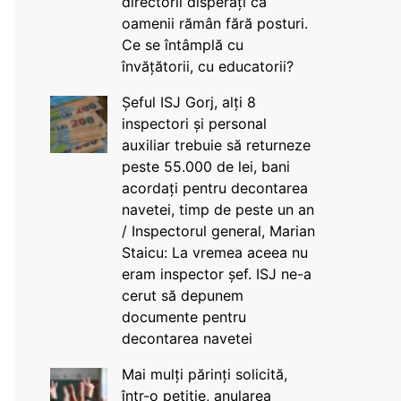
directorii disperați că
oamenii rămân fără posturi.
Ce se întâmplă cu
învățătorii, cu educatorii?
Șeful ISJ Gorj, alți 8
inspectori și personal
auxiliar trebuie să returneze
peste 55.000 de lei, bani
acordați pentru decontarea
navetei, timp de peste un an
/ Inspectorul general, Marian
Staicu: La vremea aceea nu
eram inspector șef. ISJ ne-a
cerut să depunem
documente pentru
decontarea navetei
Mai mulți părinți solicită,
într-o petiție, anularea