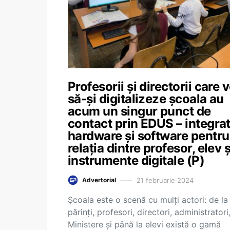
Profesorii și directorii care 
să-și digitalizeze școala au
acum un singur punct de
contact prin EDUS – integra
hardware și software pentru
relația dintre profesor, elev ș
instrumente digitale (P)
21 februarie 2024
Advertorial
Școala este o scenă cu mulți actori: de la
părinți, profesori, directori, administratori
Ministere și până la elevi există o gamă