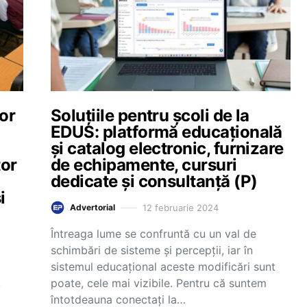
vor
Soluțiile pentru școli de la
EDUS: platformă educațională
și catalog electronic, furnizare
tor
de echipamente, cursuri
dedicate și consultanță (P)
i
12 februarie 2024
Advertorial
Întreaga lume se confruntă cu un val de
schimbări de sisteme și percepții, iar în
sistemul educațional aceste modificări sunt
,
poate, cele mai vizibile. Pentru că suntem
întotdeauna conectați la…