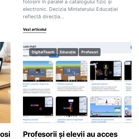
folosirii în paralel a catalogului fizic și
electronic. Decizia Ministerului Educației
reflectă direcția…
Vezi articolul
DigitalTeach
Educație
Profesori
losi
Profesorii și elevii au acces