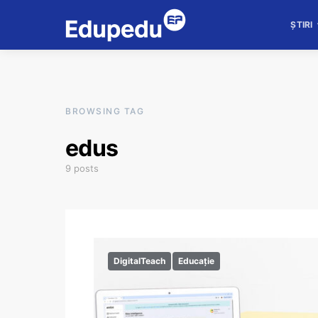
ȘTIRI
BROWSING TAG
edus
9 posts
DigitalTeach
Educație