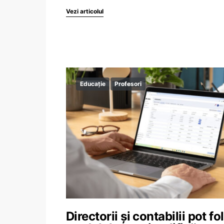
Vezi articolul
Educație
Profesori
Directorii și contabilii pot fo