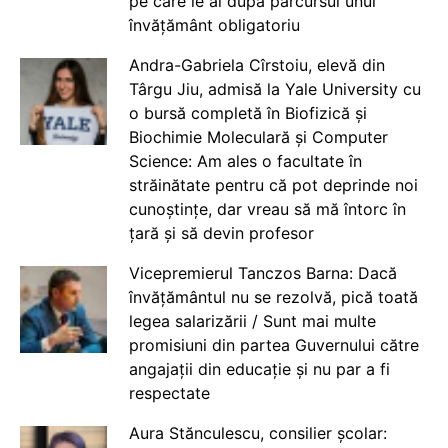
pe care le ai după parcursul unui
învățământ obligatoriu
Andra-Gabriela Cîrstoiu, elevă din
Târgu Jiu, admisă la Yale University cu
o bursă completă în Biofizică și
Biochimie Moleculară și Computer
Science: Am ales o facultate în
străinătate pentru că pot deprinde noi
cunoștințe, dar vreau să mă întorc în
țară și să devin profesor
Vicepremierul Tanczos Barna: Dacă
învățământul nu se rezolvă, pică toată
legea salarizării / Sunt mai multe
promisiuni din partea Guvernului către
angajații din educație și nu par a fi
respectate
Aura Stănculescu, consilier școlar: