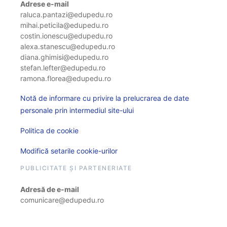
Adrese e-mail
raluca.pantazi@edupedu.ro
mihai.peticila@edupedu.ro
costin.ionescu@edupedu.ro
alexa.stanescu@edupedu.ro
diana.ghimisi@edupedu.ro
stefan.lefter@edupedu.ro
ramona.florea@edupedu.ro
Notă de informare cu privire la prelucrarea de date
personale prin intermediul site-ului
Politica de cookie
Modifică setarile cookie-urilor
PUBLICITATE ȘI PARTENERIATE
Adresă de e-mail
comunicare@edupedu.ro