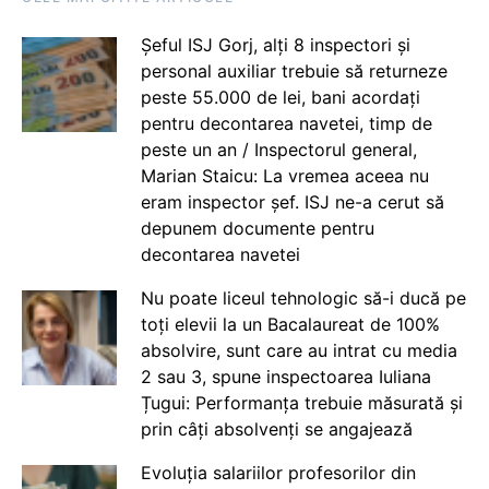
Șeful ISJ Gorj, alți 8 inspectori și
personal auxiliar trebuie să returneze
peste 55.000 de lei, bani acordați
pentru decontarea navetei, timp de
peste un an / Inspectorul general,
Marian Staicu: La vremea aceea nu
eram inspector șef. ISJ ne-a cerut să
depunem documente pentru
decontarea navetei
Nu poate liceul tehnologic să-i ducă pe
toți elevii la un Bacalaureat de 100%
absolvire, sunt care au intrat cu media
2 sau 3, spune inspectoarea Iuliana
Țugui: Performanța trebuie măsurată și
prin câți absolvenți se angajează
Evoluția salariilor profesorilor din