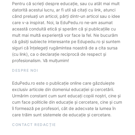
Pentru că scrieți despre educație, sau cu atât mai mult
datorită acestui lucru, ar fi util să citați cu link, atunci
când preluați un articol, părți dintr-un articol sau o idee
care v-a inspirat. Noi, la EduPedu.ro ne-am asumat
această conduită etică și sperăm că și publicațiile cu
mult mai multă experiență vor face la fel. Ne bucurăm
că găsiți subiecte interesante pe Edupedu.ro și suntem
siguri că înțelegeți rugămintea noastră de a cita sursa
(cu link), ca o declarație reciprocă de respect și
profesionalism. Vă mulțumim!
DESPRE NOI
EduPedu.ro este o publicație online care găzduiește
exclusiv articole din domeniul educației și cercetării.
Urmărim constant cum sunt educați copiii noștri, cine și
cum face politicile din educație și cercetare, cine și cum
îi formează pe profesori, cât de adecvate la lumea în
care trăim sunt sistemele de educație și cercetare.
CONTACT REDACȚIE