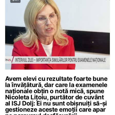
Avem elevi cu rezultate foarte bune
la învățătură, dar care la examenele
naționale obțin o notă mică, spune
Nicoleta Lițoiu, purtător de cuvânt
al ISJ Dolj: Ei nu sunt obișnuiți să-și
gestioneze aceste emoții care apar