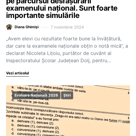
pe parcursul desfășurării
examenului național. Sunt foarte
importante simulările
7 noiembrie 2024
Diana Ghimiși
„Avem elevi cu rezultate foarte bune la învățătură,
dar care la examenele naționale obțin o notă mică”, a
declarat Nicoleta Lițoiu, purtător de cuvânt al
Inspectoratului Școlar Județean Dolj, pentru…
Vezi articolul
Evaluare Națională 2026
Știri