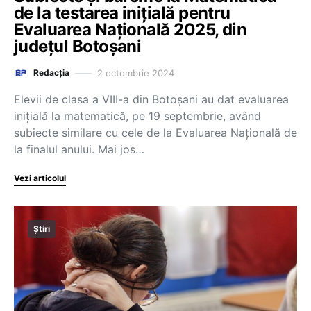
de la testarea inițială pentru
Evaluarea Națională 2025, din
județul Botoșani
2 octombrie 2024
Redacția
Elevii de clasa a VIII-a din Botoșani au dat evaluarea
inițială la matematică, pe 19 septembrie, având
subiecte similare cu cele de la Evaluarea Națională de
la finalul anului. Mai jos…
Vezi articolul
Știri