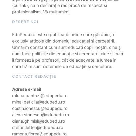
(cu link), ca o declarație reciprocă de respect și
profesionalism. Vă mulțumim!
DESPRE NOI
EduPedu.ro este o publicație online care găzduiește
exclusiv articole din domeniul educației și cercetării.
Urmărim constant cum sunt educați copiii noștri, cine și
cum face politicile din educație și cercetare, cine și cum
îi formează pe profesori, cât de adecvate la lumea în
care trăim sunt sistemele de educație și cercetare.
CONTACT REDACȚIE
Adrese e-mail
raluca.pantazi@edupedu.ro
mihai.peticila@edupedu.ro
costin.ionescu@edupedu.ro
alexa.stanescu@edupedu.ro
diana.ghimisi@edupedu.ro
stefan.lefter@edupedu.ro
ramona.florea@edupedu.ro