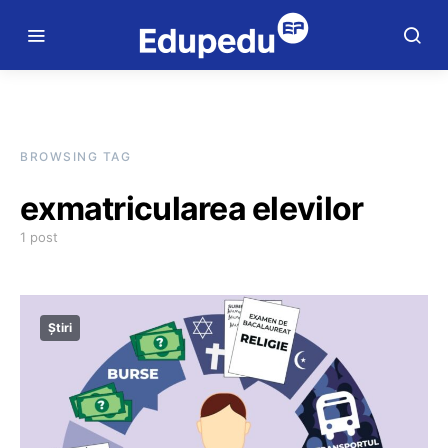
BROWSING TAG
exmatricularea elevilor
1 post
Știri