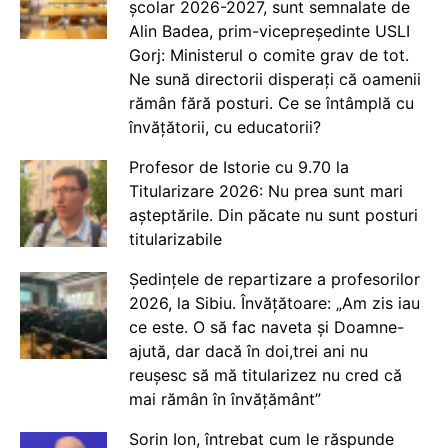
școlar 2026-2027, sunt semnalate de
Alin Badea, prim-vicepreședinte USLI
Gorj: Ministerul o comite grav de tot.
Ne sună directorii disperați că oamenii
rămân fără posturi. Ce se întâmplă cu
învățătorii, cu educatorii?
Profesor de Istorie cu 9.70 la
Titularizare 2026: Nu prea sunt mari
așteptările. Din păcate nu sunt posturi
titularizabile
Ședințele de repartizare a profesorilor
2026, la Sibiu. Învățătoare: „Am zis iau
ce este. O să fac naveta și Doamne-
ajută, dar dacă în doi,trei ani nu
reușesc să mă titularizez nu cred că
mai rămân în învățământ”
Sorin Ion, întrebat cum le răspunde