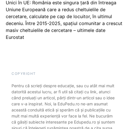
Unici în UE: România este singura țară din întreaga
Uniune Europeană care a redus cheltuielile de
cercetare, calculate pe cap de locuitor, în ultimul
deceniu. Între 2015-2025, spațiul comunitar a crescut
masiv cheltuielile de cercetare – ultimele date
Eurostat
COPYRIGHT
Pentru că scrieți despre educație, sau cu atât mai mult
datorită acestui lucru, ar fi util să citați cu link, atunci
când preluați un articol, părți dintr-un articol sau o idee
care v-a inspirat. Noi, la EduPedu.ro ne-am asumat
această conduită etică și sperăm că și publicațiile cu
mult mai multă experiență vor face la fel. Ne bucurăm
că găsiți subiecte interesante pe Edupedu.ro și suntem
siguri că înțelegeți rugămintea noastră de a cita sursa