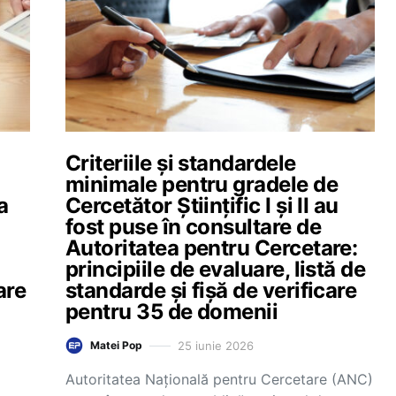
Criteriile și standardele
minimale pentru gradele de
a
Cercetător Științific I și II au
fost puse în consultare de
Autoritatea pentru Cercetare:
principiile de evaluare, listă de
are
standarde și fișă de verificare
pentru 35 de domenii
25 iunie 2026
Matei Pop
Autoritatea Națională pentru Cercetare (ANC)