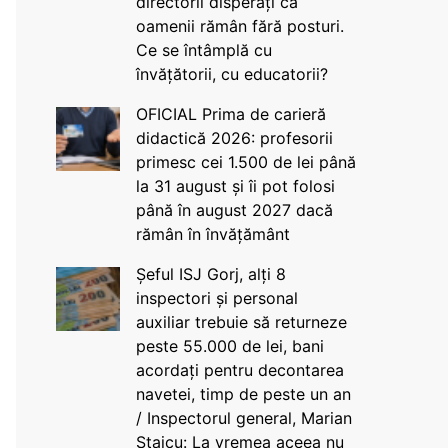
directorii disperați că
oamenii rămân fără posturi.
Ce se întâmplă cu
învățătorii, cu educatorii?
OFICIAL Prima de carieră
didactică 2026: profesorii
primesc cei 1.500 de lei până
la 31 august și îi pot folosi
până în august 2027 dacă
rămân în învățământ
Șeful ISJ Gorj, alți 8
inspectori și personal
auxiliar trebuie să returneze
peste 55.000 de lei, bani
acordați pentru decontarea
navetei, timp de peste un an
/ Inspectorul general, Marian
Staicu: La vremea aceea nu