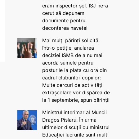
eram inspector șef. ISJ ne-a
cerut să depunem
documente pentru
decontarea navetei
Mai mulți părinți solicită,
într-o petiție, anularea
deciziei ISMB de a nu mai
acorda sumele pentru
posturile la plata cu ora din
cadrul cluburilor copiilor:
Multe cercuri de activități
extrașcolare vor dispărea de
la 1 septembrie, spun părinții
Ministrul interimar al Muncii
Dragos Pîslaru: În urma
ultimelor discuții cu ministrul
Educației lucrurile sunt mult