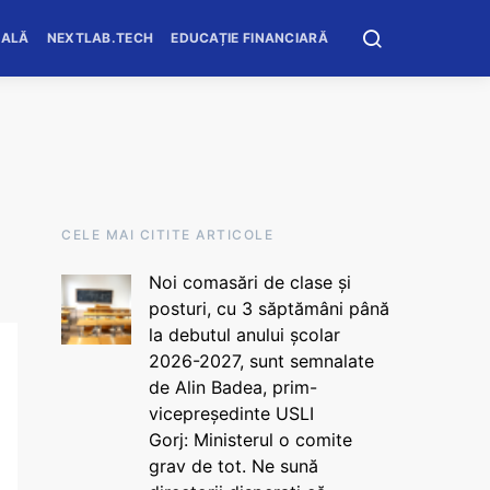
OALĂ
NEXTLAB.TECH
EDUCAȚIE FINANCIARĂ
CELE MAI CITITE ARTICOLE
Noi comasări de clase și
posturi, cu 3 săptămâni până
la debutul anului școlar
2026-2027, sunt semnalate
de Alin Badea, prim-
vicepreședinte USLI
Gorj: Ministerul o comite
grav de tot. Ne sună