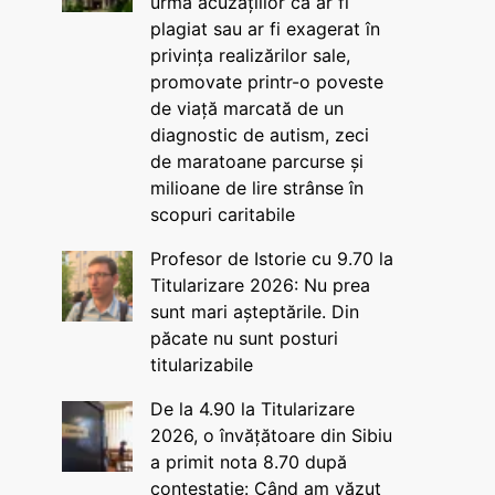
urma acuzațiilor că ar fi
plagiat sau ar fi exagerat în
privința realizărilor sale,
promovate printr-o poveste
de viață marcată de un
diagnostic de autism, zeci
de maratoane parcurse și
milioane de lire strânse în
scopuri caritabile
Profesor de Istorie cu 9.70 la
Titularizare 2026: Nu prea
sunt mari așteptările. Din
păcate nu sunt posturi
titularizabile
De la 4.90 la Titularizare
2026, o învățătoare din Sibiu
a primit nota 8.70 după
contestație: Când am văzut