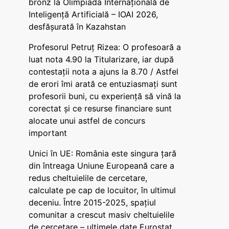
bronz la Olimpiada Internațională de
Inteligență Artificială – IOAI 2026,
desfășurată în Kazahstan
Profesorul Petruț Rizea: O profesoară a
luat nota 4.90 la Titularizare, iar după
contestații nota a ajuns la 8.70 / Astfel
de erori îmi arată ce entuziasmați sunt
profesorii buni, cu experiență să vină la
corectat și ce resurse financiare sunt
alocate unui astfel de concurs
important
Unici în UE: România este singura țară
din întreaga Uniune Europeană care a
redus cheltuielile de cercetare,
calculate pe cap de locuitor, în ultimul
deceniu. Între 2015-2025, spațiul
comunitar a crescut masiv cheltuielile
de cercetare – ultimele date Eurostat