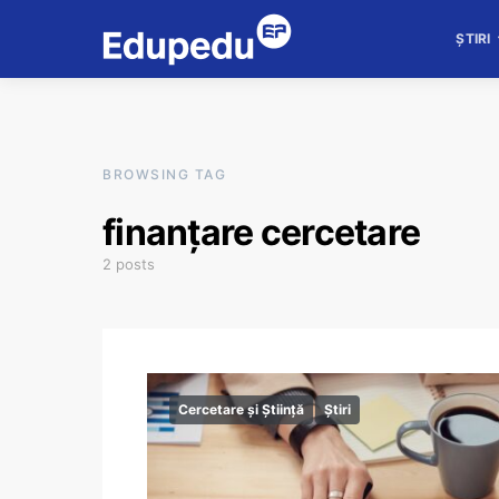
ȘTIRI
BROWSING TAG
finanțare cercetare
2 posts
Cercetare și Știință
Știri