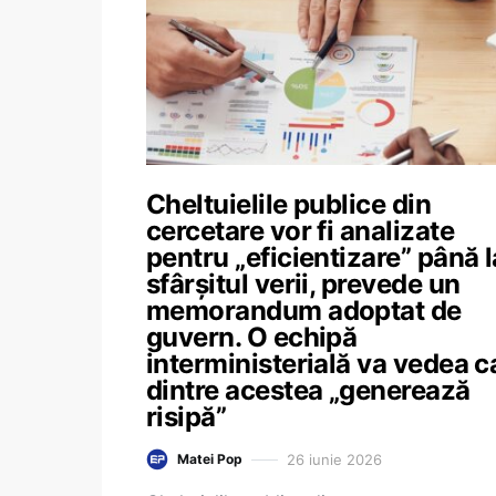
Cheltuielile publice din
cercetare vor fi analizate
pentru „eficientizare” până l
sfârșitul verii, prevede un
memorandum adoptat de
guvern. O echipă
interministerială va vedea c
dintre acestea „generează
risipă”
26 iunie 2026
Matei Pop