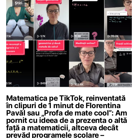
Știri
Matematica pe TikTok, reinventată
în clipuri de 1 minut de Florentina
Pavăl sau „Profa de mate cool”: Am
pornit cu ideea de a prezenta o altă
față a matematicii, altceva decât
prevăd programele școlare –