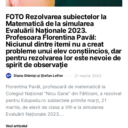
FOTO Rezolvarea subiectelor la
Matematică de la simularea
Evaluării Naționale 2023.
Profesoara Florentina Pavăl:
Niciunul dintre itemi nu a creat
probleme unui elev conștiincios, dar
pentru rezolvarea lor este nevoie de
spirit de observație
21 martie 2023
Diana Ghimiși și Ștefan Lefter
Florentina Pavăl, profesoară de matematică la
Colegiul Național “Nicu Gane” din Fălticeni, a rezolvat
pentru Edupedu.ro subiectele primite marți, 21
martie, de elevii de clasa a VIII-a la simularea
Evaluării Naționale 2023.…
Vezi articolul