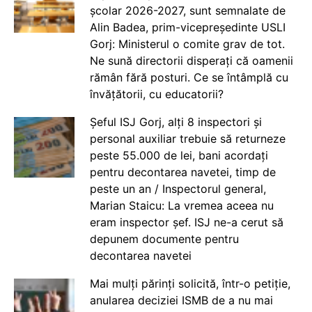
școlar 2026-2027, sunt semnalate de
Alin Badea, prim-vicepreședinte USLI
Gorj: Ministerul o comite grav de tot.
Ne sună directorii disperați că oamenii
rămân fără posturi. Ce se întâmplă cu
învățătorii, cu educatorii?
Șeful ISJ Gorj, alți 8 inspectori și
personal auxiliar trebuie să returneze
peste 55.000 de lei, bani acordați
pentru decontarea navetei, timp de
peste un an / Inspectorul general,
Marian Staicu: La vremea aceea nu
eram inspector șef. ISJ ne-a cerut să
depunem documente pentru
decontarea navetei
Mai mulți părinți solicită, într-o petiție,
anularea deciziei ISMB de a nu mai