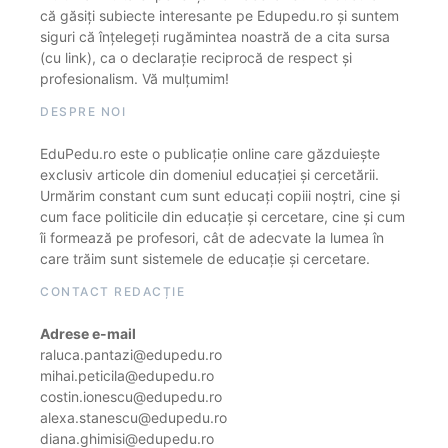
că găsiți subiecte interesante pe Edupedu.ro și suntem
siguri că înțelegeți rugămintea noastră de a cita sursa
(cu link), ca o declarație reciprocă de respect și
profesionalism. Vă mulțumim!
DESPRE NOI
EduPedu.ro este o publicație online care găzduiește
exclusiv articole din domeniul educației și cercetării.
Urmărim constant cum sunt educați copiii noștri, cine și
cum face politicile din educație și cercetare, cine și cum
îi formează pe profesori, cât de adecvate la lumea în
care trăim sunt sistemele de educație și cercetare.
CONTACT REDACȚIE
Adrese e-mail
raluca.pantazi@edupedu.ro
mihai.peticila@edupedu.ro
costin.ionescu@edupedu.ro
alexa.stanescu@edupedu.ro
diana.ghimisi@edupedu.ro