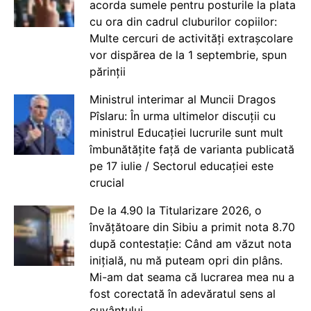
acorda sumele pentru posturile la plata
cu ora din cadrul cluburilor copiilor:
Multe cercuri de activități extrașcolare
vor dispărea de la 1 septembrie, spun
părinții
Ministrul interimar al Muncii Dragos
Pîslaru: În urma ultimelor discuții cu
ministrul Educației lucrurile sunt mult
îmbunătățite față de varianta publicată
pe 17 iulie / Sectorul educației este
crucial
De la 4.90 la Titularizare 2026, o
învățătoare din Sibiu a primit nota 8.70
după contestație: Când am văzut nota
inițială, nu mă puteam opri din plâns.
Mi-am dat seama că lucrarea mea nu a
fost corectată în adevăratul sens al
cuvântului