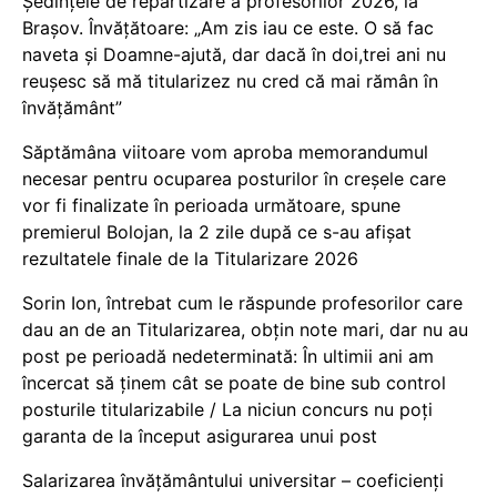
Ședințele de repartizare a profesorilor 2026, la
Brașov. Învățătoare: „Am zis iau ce este. O să fac
naveta și Doamne-ajută, dar dacă în doi,trei ani nu
reușesc să mă titularizez nu cred că mai rămân în
învățământ”
Săptămâna viitoare vom aproba memorandumul
necesar pentru ocuparea posturilor în creșele care
vor fi finalizate în perioada următoare, spune
premierul Bolojan, la 2 zile după ce s-au afișat
rezultatele finale de la Titularizare 2026
Sorin Ion, întrebat cum le răspunde profesorilor care
dau an de an Titularizarea, obțin note mari, dar nu au
post pe perioadă nedeterminată: În ultimii ani am
încercat să ținem cât se poate de bine sub control
posturile titularizabile / La niciun concurs nu poți
garanta de la început asigurarea unui post
Salarizarea învățământului universitar – coeficienți