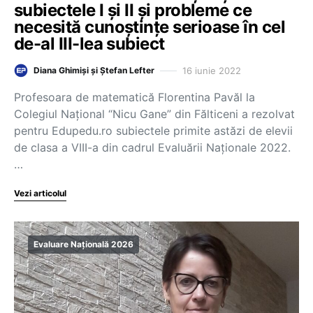
subiectele I și II și probleme ce
necesită cunoștințe serioase în cel
de-al III-lea subiect
16 iunie 2022
Diana Ghimiși și Ștefan Lefter
Profesoara de matematică Florentina Pavăl la
Colegiul Național “Nicu Gane” din Fălticeni a rezolvat
pentru Edupedu.ro subiectele primite astăzi de elevii
de clasa a VIII-a din cadrul Evaluării Naționale 2022.
…
Vezi articolul
Evaluare Națională 2026