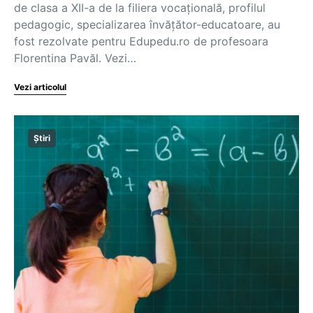
de clasa a XII-a de la filiera vocațională, profilul
pedagogic, specializarea învățător-educatoare, au
fost rezolvate pentru Edupedu.ro de profesoara
Florentina Pavăl. Vezi…
Vezi articolul
Știri