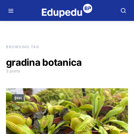
BROWSING TAG
gradina botanica
3 posts
Știri