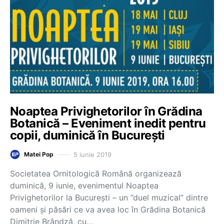
Noaptea Privighetorilor în Grădina
Botanică – Eveniment inedit pentru
copii, duminică în București
5 iunie 2019
Matei Pop
Societatea Ornitologică Română organizează
duminică, 9 iunie, evenimentul Noaptea
Privighetorilor la București – un ”duel muzical” dintre
oameni și păsări ce va avea loc în Grădina Botanică
Dimitrie Brândză, cu…