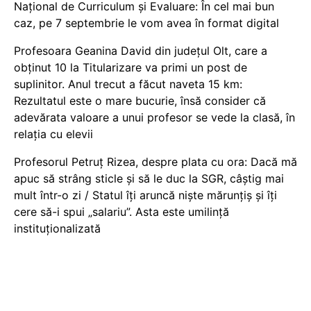
Național de Curriculum și Evaluare: În cel mai bun
caz, pe 7 septembrie le vom avea în format digital
Profesoara Geanina David din județul Olt, care a
obținut 10 la Titularizare va primi un post de
suplinitor. Anul trecut a făcut naveta 15 km:
Rezultatul este o mare bucurie, însă consider că
adevărata valoare a unui profesor se vede la clasă, în
relația cu elevii
Profesorul Petruț Rizea, despre plata cu ora: Dacă mă
apuc să strâng sticle și să le duc la SGR, câștig mai
mult într-o zi / Statul îți aruncă niște mărunțiș și îți
cere să-i spui „salariu”. Asta este umilință
instituționalizată