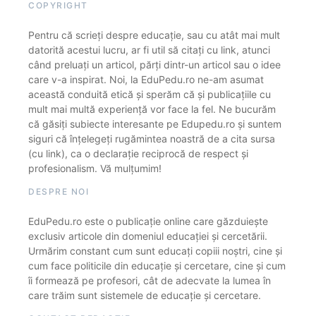
COPYRIGHT
Pentru că scrieți despre educație, sau cu atât mai mult
datorită acestui lucru, ar fi util să citați cu link, atunci
când preluați un articol, părți dintr-un articol sau o idee
care v-a inspirat. Noi, la EduPedu.ro ne-am asumat
această conduită etică și sperăm că și publicațiile cu
mult mai multă experiență vor face la fel. Ne bucurăm
că găsiți subiecte interesante pe Edupedu.ro și suntem
siguri că înțelegeți rugămintea noastră de a cita sursa
(cu link), ca o declarație reciprocă de respect și
profesionalism. Vă mulțumim!
DESPRE NOI
EduPedu.ro este o publicație online care găzduiește
exclusiv articole din domeniul educației și cercetării.
Urmărim constant cum sunt educați copiii noștri, cine și
cum face politicile din educație și cercetare, cine și cum
îi formează pe profesori, cât de adecvate la lumea în
care trăim sunt sistemele de educație și cercetare.