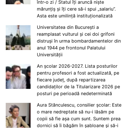
într-o zi / Statul îți aruncă niște
mărunțiș și îți cere să-i spui „salariu”.
Asta este umilință instituționalizată
Universitatea din București a
reamplasat vulturul și cei doi grifoni
distruși în urma bombardamentelor din
anul 1944 pe frontonul Palatului
Universității
An școlar 2026-2027. Lista posturilor
pentru profesori a fost actualizată, pe
fiecare județ, după repartizarea
candidaților de la Titularizare 2026 pe
posturi pe perioadă nedeterminată
Aura Stănculescu, consilier școlar: Este
o mare nedreptate să nu-i lăsăm pe
copii să fie așa cum sunt. Suntem prea
dornici să îi băgăm în șabloane și să-i