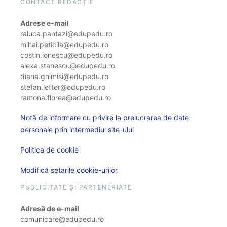
CONTACT REDACȚIE
Adrese e-mail
raluca.pantazi@edupedu.ro
mihai.peticila@edupedu.ro
costin.ionescu@edupedu.ro
alexa.stanescu@edupedu.ro
diana.ghimisi@edupedu.ro
stefan.lefter@edupedu.ro
ramona.florea@edupedu.ro
Notă de informare cu privire la prelucrarea de date
personale prin intermediul site-ului
Politica de cookie
Modifică setarile cookie-urilor
PUBLICITATE ȘI PARTENERIATE
Adresă de e-mail
comunicare@edupedu.ro