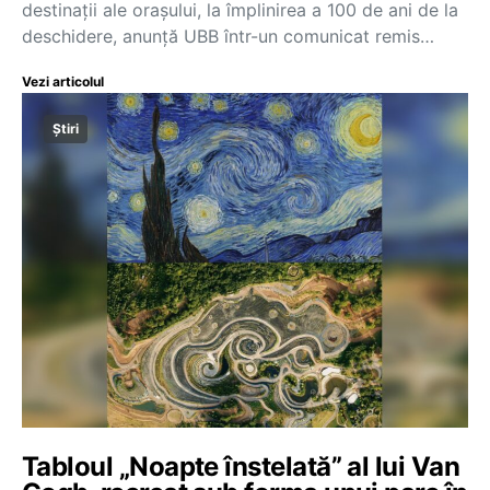
destinații ale orașului, la împlinirea a 100 de ani de la
deschidere, anunță UBB într-un comunicat remis…
Vezi articolul
Știri
Tabloul „Noapte înstelată” al lui Van