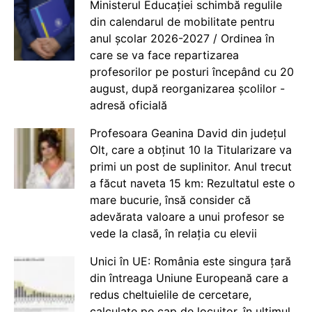
Ministerul Educației schimbă regulile
din calendarul de mobilitate pentru
anul școlar 2026-2027 / Ordinea în
care se va face repartizarea
profesorilor pe posturi începând cu 20
august, după reorganizarea școlilor -
adresă oficială
Profesoara Geanina David din județul
Olt, care a obținut 10 la Titularizare va
primi un post de suplinitor. Anul trecut
a făcut naveta 15 km: Rezultatul este o
mare bucurie, însă consider că
adevărata valoare a unui profesor se
vede la clasă, în relația cu elevii
Unici în UE: România este singura țară
din întreaga Uniune Europeană care a
redus cheltuielile de cercetare,
calculate pe cap de locuitor, în ultimul