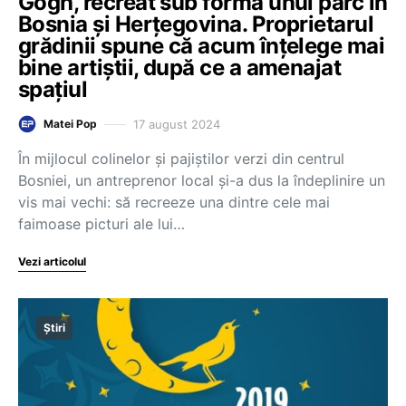
Gogh, recreat sub forma unui parc în
Bosnia și Herțegovina. Proprietarul
grădinii spune că acum înțelege mai
bine artiștii, după ce a amenajat
spațiul
17 august 2024
Matei Pop
În mijlocul colinelor şi pajiştilor verzi din centrul
Bosniei, un antreprenor local şi-a dus la îndeplinire un
vis mai vechi: să recreeze una dintre cele mai
faimoase picturi ale lui…
Vezi articolul
Știri