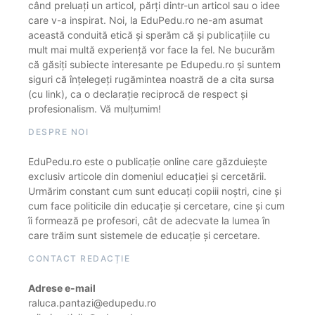
când preluați un articol, părți dintr-un articol sau o idee
care v-a inspirat. Noi, la EduPedu.ro ne-am asumat
această conduită etică și sperăm că și publicațiile cu
mult mai multă experiență vor face la fel. Ne bucurăm
că găsiți subiecte interesante pe Edupedu.ro și suntem
siguri că înțelegeți rugămintea noastră de a cita sursa
(cu link), ca o declarație reciprocă de respect și
profesionalism. Vă mulțumim!
DESPRE NOI
EduPedu.ro este o publicație online care găzduiește
exclusiv articole din domeniul educației și cercetării.
Urmărim constant cum sunt educați copiii noștri, cine și
cum face politicile din educație și cercetare, cine și cum
îi formează pe profesori, cât de adecvate la lumea în
care trăim sunt sistemele de educație și cercetare.
CONTACT REDACȚIE
Adrese e-mail
raluca.pantazi@edupedu.ro