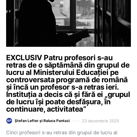
EXCLUSIV Patru profesori s-au
retras de o săptămână din grupul de
lucru al Ministerului Educației pe
controversata programă de română
și încă un profesor s-a retras ieri.
Instituția a decis că și fără ei „grupul
de lucru își poate desfășura, în
continuare, activitatea”
23 decembrie 2025
Ștefan Lefter și Raluca Pantazi
Cinci profesori s-au retras din grupul de lucru al