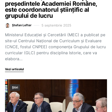
președintele Academiei Române,
este coordonatorul științific al
grupului de lucru
5 septembrie 2025
Ștefan Lefter
Ministerul Educației și Cercetării (MEC) a publicat pe
site-ul Centrului Național de Curriculum și Evaluare
(CNCE, fostul CNPEE) componența Grupului de lucru
curricular (GLC) pentru disciplina Istorie, care va
elabora…
Vezi articolul
Știri