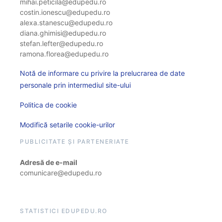
mihai.peticila@edupedu.ro
costin.ionescu@edupedu.ro
alexa.stanescu@edupedu.ro
diana.ghimisi@edupedu.ro
stefan.lefter@edupedu.ro
ramona.florea@edupedu.ro
Notă de informare cu privire la prelucrarea de date
personale prin intermediul site-ului
Politica de cookie
Modifică setarile cookie-urilor
PUBLICITATE ȘI PARTENERIATE
Adresă de e-mail
comunicare@edupedu.ro
STATISTICI EDUPEDU.RO