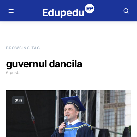
BROWSING TAG
guvernul dancila
6 posts
Știri