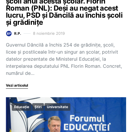
școli anul acesta școlar. Florin
Roman (PNL): Deși au negat acest
lucru, PSD și Dăncilă au închis școli
și grădinițe
8 noiembrie 2019
R.P.
Guvernul Dăncilă a închis 254 de grădinițe, școli,
licee și postliceale într-un singur an școlar, potrivit
datelor prezentate de Ministerul Educației, la
interpelarea deputatului PNL Florin Roman. Concret,
numărul de…
Vezi articolul
Educație
Știri
Universitate