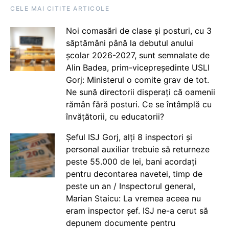
CELE MAI CITITE ARTICOLE
Noi comasări de clase și posturi, cu 3
săptămâni până la debutul anului
școlar 2026-2027, sunt semnalate de
Alin Badea, prim-vicepreședinte USLI
Gorj: Ministerul o comite grav de tot.
Ne sună directorii disperați că oamenii
rămân fără posturi. Ce se întâmplă cu
învățătorii, cu educatorii?
Șeful ISJ Gorj, alți 8 inspectori și
personal auxiliar trebuie să returneze
peste 55.000 de lei, bani acordați
pentru decontarea navetei, timp de
peste un an / Inspectorul general,
Marian Staicu: La vremea aceea nu
eram inspector șef. ISJ ne-a cerut să
depunem documente pentru