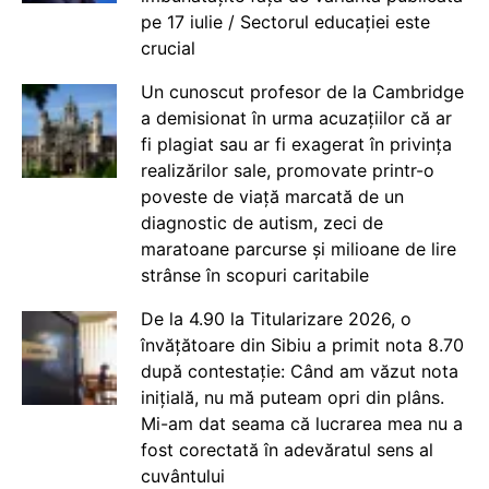
pe 17 iulie / Sectorul educației este
crucial
Un cunoscut profesor de la Cambridge
a demisionat în urma acuzațiilor că ar
fi plagiat sau ar fi exagerat în privința
realizărilor sale, promovate printr-o
poveste de viață marcată de un
diagnostic de autism, zeci de
maratoane parcurse și milioane de lire
strânse în scopuri caritabile
De la 4.90 la Titularizare 2026, o
învățătoare din Sibiu a primit nota 8.70
după contestație: Când am văzut nota
inițială, nu mă puteam opri din plâns.
Mi-am dat seama că lucrarea mea nu a
fost corectată în adevăratul sens al
cuvântului