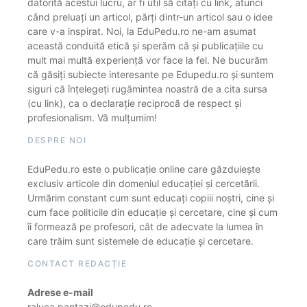
datorită acestui lucru, ar fi util să citați cu link, atunci
când preluați un articol, părți dintr-un articol sau o idee
care v-a inspirat. Noi, la EduPedu.ro ne-am asumat
această conduită etică și sperăm că și publicațiile cu
mult mai multă experiență vor face la fel. Ne bucurăm
că găsiți subiecte interesante pe Edupedu.ro și suntem
siguri că înțelegeți rugămintea noastră de a cita sursa
(cu link), ca o declarație reciprocă de respect și
profesionalism. Vă mulțumim!
DESPRE NOI
EduPedu.ro este o publicație online care găzduiește
exclusiv articole din domeniul educației și cercetării.
Urmărim constant cum sunt educați copiii noștri, cine și
cum face politicile din educație și cercetare, cine și cum
îi formează pe profesori, cât de adecvate la lumea în
care trăim sunt sistemele de educație și cercetare.
CONTACT REDACȚIE
Adrese e-mail
raluca.pantazi@edupedu.ro