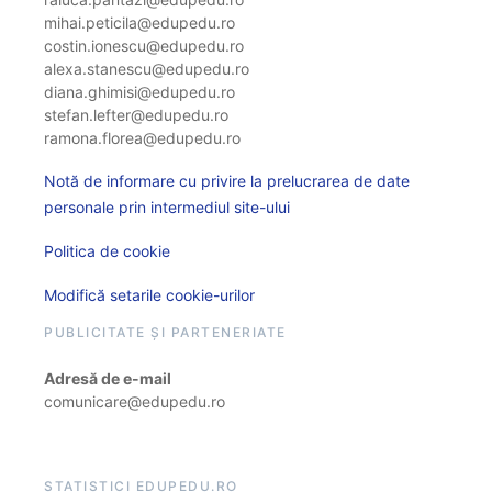
mihai.peticila@edupedu.ro
costin.ionescu@edupedu.ro
alexa.stanescu@edupedu.ro
diana.ghimisi@edupedu.ro
stefan.lefter@edupedu.ro
ramona.florea@edupedu.ro
Notă de informare cu privire la prelucrarea de date
personale prin intermediul site-ului
Politica de cookie
Modifică setarile cookie-urilor
PUBLICITATE ȘI PARTENERIATE
Adresă de e-mail
comunicare@edupedu.ro
STATISTICI EDUPEDU.RO