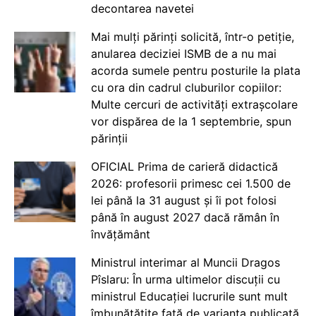
decontarea navetei
Mai mulți părinți solicită, într-o petiție,
anularea deciziei ISMB de a nu mai
acorda sumele pentru posturile la plata
cu ora din cadrul cluburilor copiilor:
Multe cercuri de activități extrașcolare
vor dispărea de la 1 septembrie, spun
părinții
OFICIAL Prima de carieră didactică
2026: profesorii primesc cei 1.500 de
lei până la 31 august și îi pot folosi
până în august 2027 dacă rămân în
învățământ
Ministrul interimar al Muncii Dragos
Pîslaru: În urma ultimelor discuții cu
ministrul Educației lucrurile sunt mult
îmbunătățite față de varianta publicată