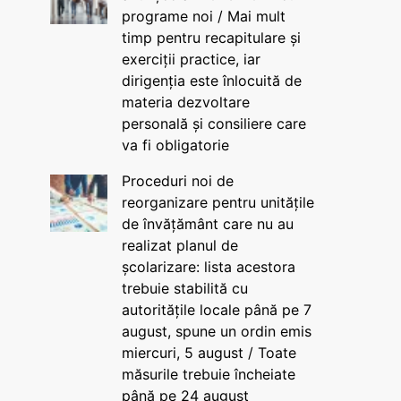
programe noi / Mai mult
timp pentru recapitulare și
exerciții practice, iar
dirigenția este înlocuită de
materia dezvoltare
personală și consiliere care
va fi obligatorie
Proceduri noi de
reorganizare pentru unitățile
de învățământ care nu au
realizat planul de
școlarizare: lista acestora
trebuie stabilită cu
autoritățile locale până pe 7
august, spune un ordin emis
miercuri, 5 august / Toate
măsurile trebuie încheiate
până pe 24 august