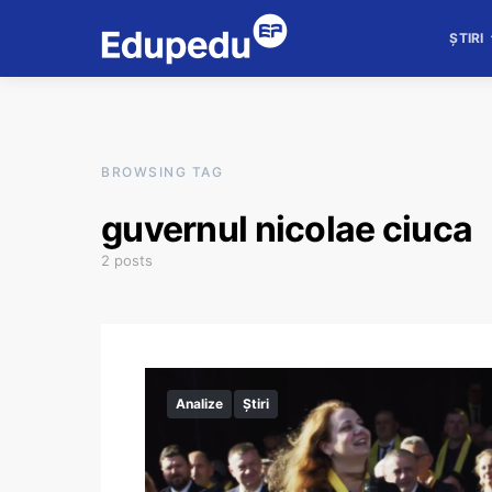
ȘTIRI
BROWSING TAG
guvernul nicolae ciuca
2 posts
Analize
Știri