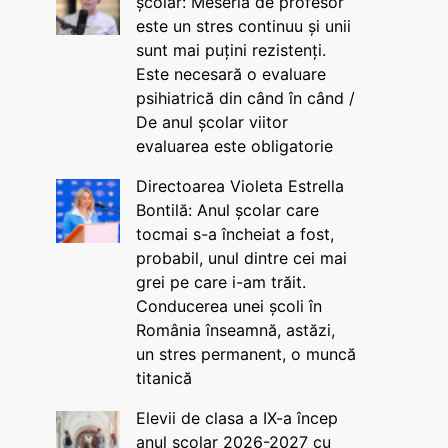
școlar: Meseria de profesor
este un stres continuu și unii
sunt mai puțini rezistenți.
Este necesară o evaluare
psihiatrică din când în când /
De anul școlar viitor
evaluarea este obligatorie
Directoarea Violeta Estrella
Bontilă: Anul școlar care
tocmai s-a încheiat a fost,
probabil, unul dintre cei mai
grei pe care i-am trăit.
Conducerea unei școli în
România înseamnă, astăzi,
un stres permanent, o muncă
titanică
Elevii de clasa a IX-a încep
anul școlar 2026-2027 cu