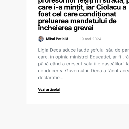
profesorilor ieșiți în stradă, 
care i-a mințit, iar Ciolacu a
fost cel care condiționat
preluarea mandatului de
încheierea grevei
19 mai 2024
Mihai Peticilă
Ligia Deca aduce laude șefului său de par
care, în opinia ministrei Educației, ar fi „
până când a crescut salariile dascălilor” l
conducerea Guvernului. Deca a făcut ace
declarație…
Vezi articolul