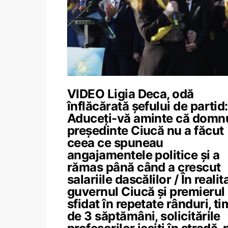
VIDEO Ligia Deca, odă
înflăcărată șefului de partid:
Aduceți-vă aminte că domn
președinte Ciucă nu a făcut
ceea ce spuneau
angajamentele politice și a
rămas până când a crescut
salariile dascălilor / În realit
guvernul Ciucă și premierul
sfidat în repetate rânduri, t
de 3 săptămâni, solicitările