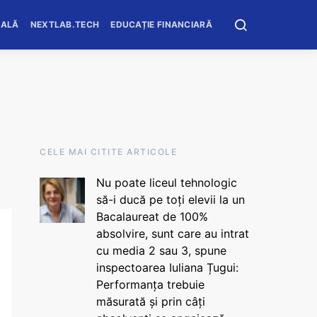
OALĂ
NEXTLAB.TECH
EDUCAȚIE FINANCIARĂ
CELE MAI CITITE ARTICOLE
Nu poate liceul tehnologic
să-i ducă pe toți elevii la un
Bacalaureat de 100%
absolvire, sunt care au intrat
cu media 2 sau 3, spune
inspectoarea Iuliana Țugui:
Performanța trebuie
măsurată și prin câți