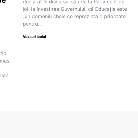
pe
declarat în discursul său de la Parlament de
joi, la învestirea Guvernului, că Educația este
„un domeniu cheie ce reprezintă o prioritate
pentru…
Vezi articolul
tid
rămas
a
astă